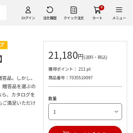
0
ログイン
注文履歴
クイック注文
カート
メニュー
21,180
円
】
(送料・税込)
獲得ポイント： 211 pt
贈答品。しかし、
商品番号
7035510097
、贈答品を選ぶの
なら、カタログを
数量
もご満足いただけ