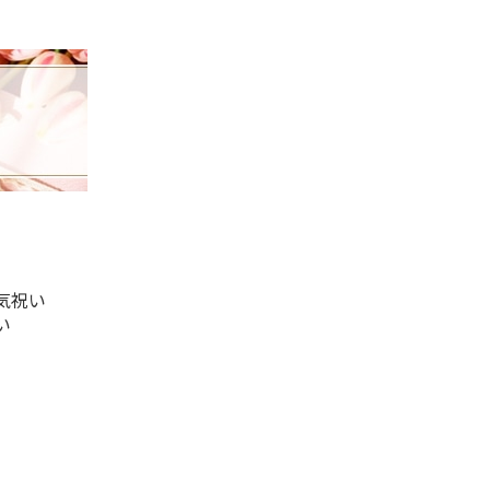
気祝い
い