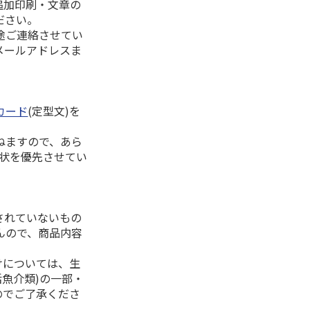
追加印刷・文章の
ださい。
途ご連絡させてい
メールアドレスま
カード
(定型文)を
ねますので、あら
拶状を優先させてい
されていないもの
んので、商品内容
けについては、生
活魚介類)の一部・
のでご了承くださ