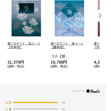
選べるギフト 空コース
選べるギフト 海コース
選べるギフ
【弔事用】
【慶事用】
【弔事用】
5.0
（3）
31,570円
10,780円
4,550円
(送料・税込)
(送料・税込)
(送料・税込)
★
5
(6)
★
4
(0)