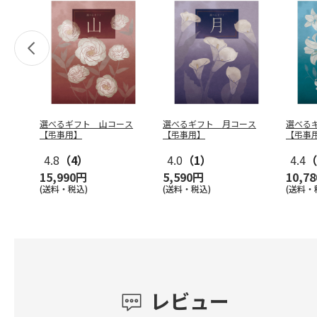
選べるギフト 山コース
選べるギフト 月コース
選べる
【弔事用】
【弔事用】
【弔事
4.8
（4）
4.0
（1）
4.4
（
15,990円
5,590円
10,7
(送料・税込)
(送料・税込)
(送料・
レビュー