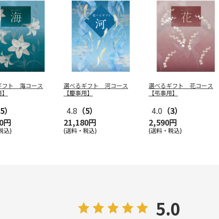
ギフト 海コース
選べるギフト 河コース
選べるギフト 花コース
用】
【慶事用】
【弔事用】
5）
4.8
（5）
4.0
（3）
80円
21,180円
2,590円
税込)
(送料・税込)
(送料・税込)
5.0