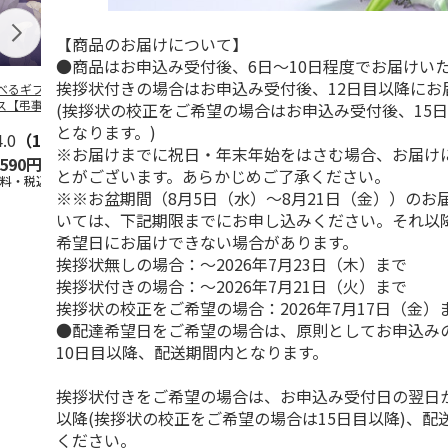
【商品のお届けについて】
●商品はお申込み受付後、6日～10日程度でお届けい
挨拶状付きの場合はお申込み受付後、12日目以降にお
べるギフト 月コ
＜お中元＞お中元選
選べるギフト 海コ
選べるギフト
ス【弔事用】
べるギフト 栴檀コ
ース【弔事用】
ース【慶事用
(挨拶状の校正をご希望の場合はお申込み受付後、15
ース
となります。)
4.0
（1）
5.0
（5）
4.4
（5）
5.0
（3）
※お届けまでに祝日・年末年始をはさむ場合、お届け
,590円
10,780円
10,780円
5,590円
とがございます。あらかじめご了承ください。
送料・税込)
(送料・税込)
(送料・税込)
(送料・税込)
※※お盆期間（8月5日（水）～8月21日（金））のお
いては、下記期限までにお申し込みください。それ以
希望日にお届けできない場合があります。
挨拶状無しの場合：～2026年7月23日（木）まで
挨拶状付きの場合：～2026年7月21日（火）まで
挨拶状の校正をご希望の場合：2026年7月17日（金）
●配達希望日をご希望の場合は、原則としてお申込み
10日目以降、配送期間内となります。
挨拶状付きをご希望の場合は、お申込み受付日の翌日か
以降(挨拶状の校正をご希望の場合は15日目以降)、配
ください。