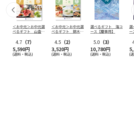
＜お中元＞お中元選
＜お中元＞お中元選
選べるギフト 海コ
選
べるギフト 山査子
べるギフト 錦木コ
ース【慶事用】
ー
コース
ース
4.7
（7）
4.5
（2）
5.0
（3）
5,590円
3,520円
10,780円
5
(送料・税込)
(送料・税込)
(送料・税込)
(