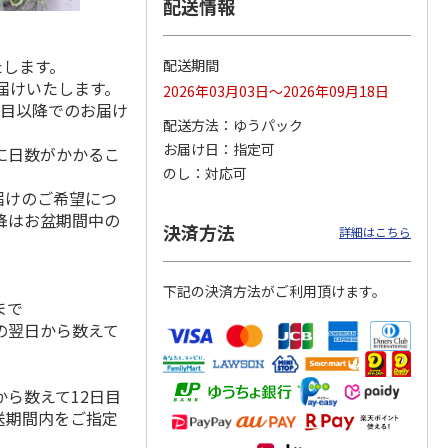
配送情報
たします。
配送期間
届けいたします。
 月コ
選べるギフト 山コ
選べるギフト 鳥コ
選べるギフト 花コ
2026年03月03日～2026年09月18日
】
ース【弔事用】
ース【慶事用】
ース【弔事用】
日目以降でのお届け
配送方法
ゆうパック
4.8
（4）
4.2
（6）
4.0
（3）
お届け日
指定可
に日数がかかるこ
15,990円
3,520円
2,590円
のし
対応可
(送料・税込)
(送料・税込)
(送料・税込)
届けのご希望につ
降はお盆期間中の
決済方法
詳細はこちら
下記の決済方法がご利用頂けます。
まで
の翌日から数えて
ら数えて12日目
送期間内をご指定