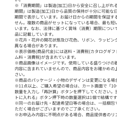
※「消費期間」は製造(加工)日から安全に召し上がれ
期間」は製造(加工)日から品質の保持が十分に可能な
期間で表示しています。お届け日からの期間を保証す
せん。複数の商品がセットになっている場合、最も短
います。なお、法律に基づく賞味（消費）期限につい
品に記載しています。
※花卉・花弁の開花状態及び花色、リボン、ラッピング
異なる場合があります。
※表示価格(商品代金)には送料・消費税(カタログギ
ム料・消費税)が含まれています。
※商品画像はイメージです。使用している盛りつけの
内容に含まれていませんので、商品内容をお確かめの
さい。
※商品のパッケージ・小物のデザインは変更になる場
※11点以上、ご購入希望の場合は、カート画面で「10
数量を入力し「再計算」ボタンを押下してください。
トに入れる」ボタン押下時の数量選択は1個で結構です
※同一のお届け先・配達希望日等の場合は、一括梱包
ただく場合がございますのでご了承ください。
※お申込み内容に不明点がある場合、商品提供者のリ