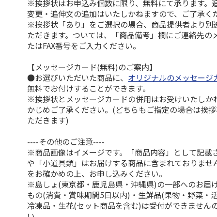
※挨拶状はお申込み個数に限り、無料にて承ります。
変更・追伸文の追加はいたしかねますので、ご了承く
※挨拶状「あり」をご選択の場合、商品提供者より別
ただきます。ついては、「商品備考」欄にご連絡先の
たはFAX番号をご入力ください。
【メッセージカード(無料)のご案内】
●お選びいただいた商品に、
オリジナルのメッセージ
無料でお付けすることができます。
※挨拶状とメッセージカードの併用はお受けいたしか
かじめご了承ください。(どちらもご指定の場合は挨
ただきます)
----その他のご注意----
※商品画像はイメージです。「商品内容」として記載
や「小道具類」はお届けする商品に含まれておりませ
をお確かめの上、お申し込みください。
※島しょ(東京都・鹿児島県・沖縄県)の一部へのお届
もの(消費・賞味期間5日以内)・生鮮品(果物・野菜・
冷凍品・生花(セット商品を含む)は受付ができません
い。