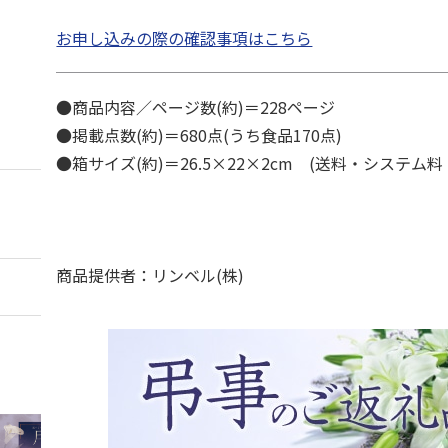
お申し込みの際の確認事項はこちら
●商品内容／ページ数(約)＝228ページ
●掲載点数(約)＝680点(うち食品170点)
●箱サイズ(約)＝26.5×22×2cm (送料・システム
商品提供者：リンベル(株)