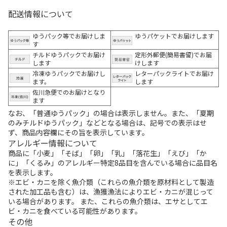
配送情報について
ゆうパック等でお届けしま
ゆうパケットでお届けします
す
チルドゆうパックでお届け
定形外郵便(簡易書留)でお届
します
けします
冷凍ゆうパックでお届けし
レターパックライトでお届け
ます。
します
佐川急便でのお届けとなり
ます
なお、「普通ゆうパック」の場合は表示しません。また、「夏期
のみチルドゆうパック」などとなる場合は、記号での表示はせ
ず、商品内容欄にその旨を表示しています。
アレルギー情報について
商品に「小麦」「そば」「卵」「乳」「落花生」「えび」「か
に」「くるみ」のアレルギー特定8品目を含んでいる場合に品目名
を表示します。
※エビ・カニを除く魚介類（これらの魚介類を原材料として製造
された加工品も含む）は、漁獲漁法によりエビ・カニが混じって
いる場合があります。 また、これらの魚介類は、エサとしてエ
ビ・カニを食べている可能性があります。
その他