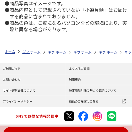
商品写真はイメージです。
商品内容として記載されていない「小道具類」はお届け
する商品に含まれておりません。
商品の色は、ご覧になるパソコンなどの環境により、実
際と異なる場合があります。
ホーム
ギフト通販
内祝い・お返し
法要・香典返し
選べるギフト
ホーム
ギフト通販
ホーム
内祝い・お返し
ギフト通販
ホーム
お祝い・贈りもの
ギフト通販
法要・香典返し
ホーム
お祝
ネッ
ご利用ガイド
よくあるご質問
お問い合わせ
利用規約
サイト運営会社について
特定商取引法に基づく表記について
プライバシーポリシー
商品のご提案はこちら
SNSでお得な情報発信中