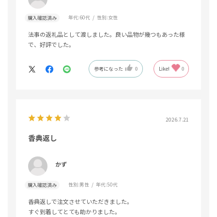
年代:
60代
性別:
女性
購入確認済み
法事の返礼品として渡しました。良い品物が幾つもあった様
で、好評でした。
参考になった
0
Like!
0
2026.7.21
香典返し
かず
性別:
男性
年代:
50代
購入確認済み
香典返しで注文させていただきました。
すぐ到着してとても助かりました。