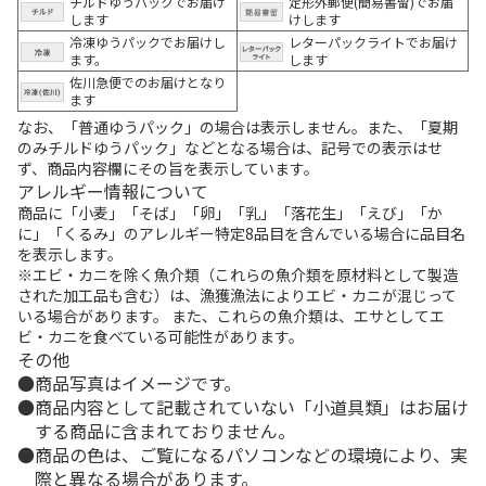
チルドゆうパックでお届け
定形外郵便(簡易書留)でお届
します
けします
冷凍ゆうパックでお届けし
レターパックライトでお届け
ます。
します
佐川急便でのお届けとなり
ます
なお、「普通ゆうパック」の場合は表示しません。また、「夏期
のみチルドゆうパック」などとなる場合は、記号での表示はせ
ず、商品内容欄にその旨を表示しています。
アレルギー情報について
商品に「小麦」「そば」「卵」「乳」「落花生」「えび」「か
に」「くるみ」のアレルギー特定8品目を含んでいる場合に品目名
を表示します。
※エビ・カニを除く魚介類（これらの魚介類を原材料として製造
された加工品も含む）は、漁獲漁法によりエビ・カニが混じって
いる場合があります。 また、これらの魚介類は、エサとしてエ
ビ・カニを食べている可能性があります。
その他
商品写真はイメージです。
商品内容として記載されていない「小道具類」はお届け
する商品に含まれておりません。
商品の色は、ご覧になるパソコンなどの環境により、実
際と異なる場合があります。