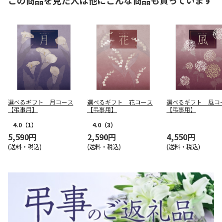
この商品を見た人は他にこんな商品も買っています
選べるギフト 月コース
選べるギフト 花コース
選べるギフト 風コ
【弔事用】
【弔事用】
【弔事用】
4.0
（1）
4.0
（3）
5,590円
2,590円
4,550円
(送料・税込)
(送料・税込)
(送料・税込)