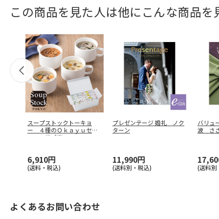
この商品を見た人は他にこんな商品を
スープストックトーキョ
プレゼンテージ 婚礼 ノク
バリュー
ー ４種のＯｋａｙｕセッ
ターン
波 さ
ト１６袋【慶
…
6,910円
11,990円
17,6
(送料・税込)
(送料別・税込)
(送料別
よくあるお問い合わせ