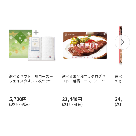
選べるギフト 鳥コース＋
選べる国産和牛カタログギ
選べる体験
フェイスタオル２枚セット
フト 延壽コース（ｅ－Ｇ
えるひとと
【慶事用】
ｉｆｔ）【
…
5,720円
22,440円
34,430円
(送料・税込)
(送料・税込)
(送料・税込)