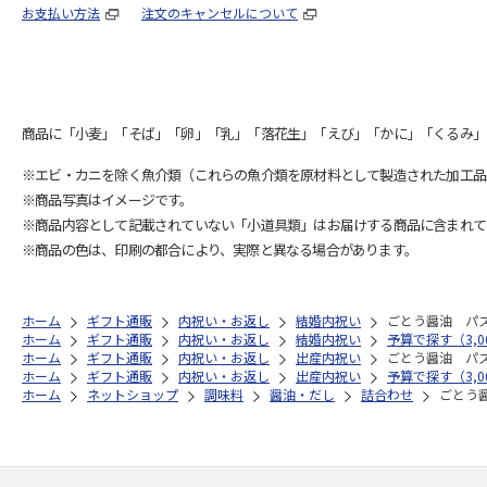
お支払い方法
注文のキャンセルについて
商品に「小麦」「そば」「卵」「乳」「落花生」「えび」「かに」「くるみ」
※エビ・カニを除く魚介類（これらの魚介類を原材料として製造された加工品
※商品写真はイメージです。
※商品内容として記載されていない「小道具類」はお届けする商品に含まれて
※商品の色は、印刷の都合により、実際と異なる場合があります。
ホーム
ギフト通販
内祝い・お返し
結婚内祝い
ごとう醤油 パ
ホーム
ギフト通販
内祝い・お返し
結婚内祝い
予算で探す（3,00
ホーム
ギフト通販
内祝い・お返し
出産内祝い
ごとう醤油 パ
ホーム
ギフト通販
内祝い・お返し
出産内祝い
予算で探す（3,00
ホーム
ネットショップ
調味料
醤油・だし
詰合わせ
ごとう