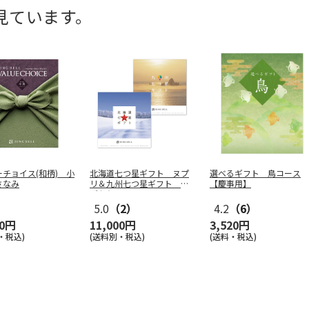
見ています。
チョイス(和柄) 小
北海道七つ星ギフト ヌプ
選べるギフト 鳥コース
さなみ
リ＆九州七つ星ギフト ひ
【慶事用】
ざかり
5.0
（2）
4.2
（6）
00円
11,000円
3,520円
・税込)
(送料別・税込)
(送料・税込)