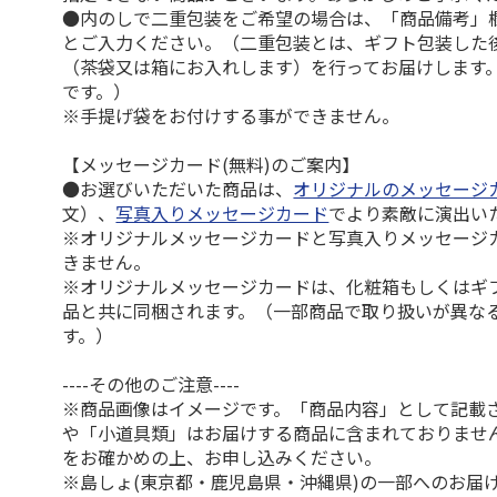
●内のしで二重包装をご希望の場合は、「商品備考」
とご入力ください。（二重包装とは、ギフト包装した
（茶袋又は箱にお入れします）を行ってお届けします
です。）
※手提げ袋をお付けする事ができません。
【メッセージカード(無料)のご案内】
●お選びいただいた商品は、
オリジナルのメッセージ
文）、
写真入りメッセージカード
でより素敵に演出い
※オリジナルメッセージカードと写真入りメッセージ
きません。
※オリジナルメッセージカードは、化粧箱もしくはギ
品と共に同梱されます。（一部商品で取り扱いが異な
す。）
----その他のご注意----
※商品画像はイメージです。「商品内容」として記載
や「小道具類」はお届けする商品に含まれておりませ
をお確かめの上、お申し込みください。
※島しょ(東京都・鹿児島県・沖縄県)の一部へのお届