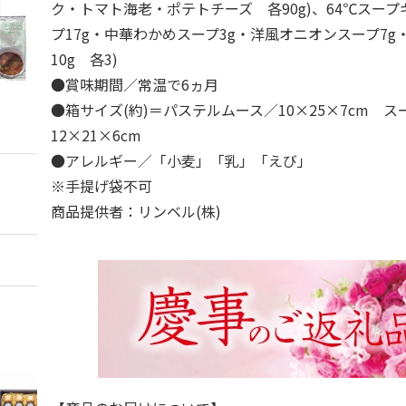
ク・トマト海老・ポテトチーズ 各90g)、64℃スープ
プ17g・中華わかめスープ3g・洋風オニオンスープ7
10g 各3)
●賞味期間／常温で6ヵ月
●箱サイズ(約)＝パステルムース／10×25×7cm ス
12×21×6cm
●アレルギー／「小麦」「乳」「えび」
※手提げ袋不可
商品提供者：リンベル(株)