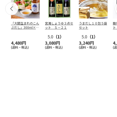
「大間生まれのこん
宮滝しょうゆ３点セ
うまだし１０包５袋
簡
ぶだし」300ml×12
ット Ｓ－２１
セット
ト
本
り
5.0
（1）
5.0
（1）
4,480円
3,080円
3,240円
4
(送料・税込)
(送料・税込)
(送料・税込)
(