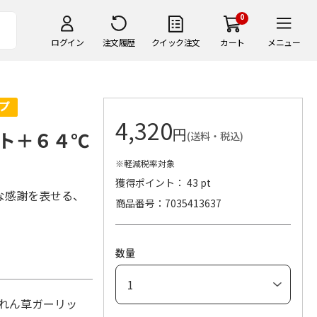
0
ログイン
注文履歴
クイック注文
カート
メニュー
4,320
円
ト＋６４℃
(送料・税込)
※軽減税率対象
獲得ポイント： 43 pt
な感謝を表せる、
商品番号
7035413637
数量
れん草ガーリッ