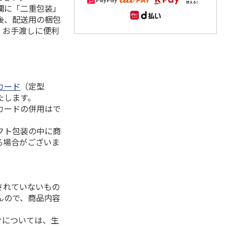
欄に「二重包装」
後、配送用の梱包
。お手渡しに便利
カード
（定型
たします。
カードの併用はで
フト包装の中に商
る場合がございま
されていないもの
んので、商品内容
けについては、生