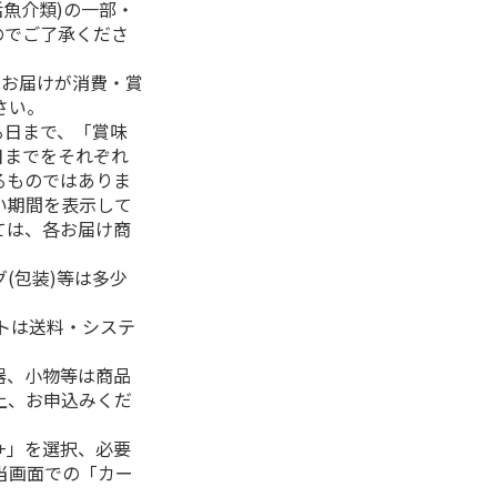
活魚介類)の一部・
のでご了承くださ
、お届けが消費・賞
さい。
る日まで、「賞味
日までをそれぞれ
るものではありま
い期間を表示して
ては、各お届け商
(包装)等は多少
フトは送料・システ
器、小物等は商品
上、お申込みくだ
+」を選択、必要
当画面での「カー