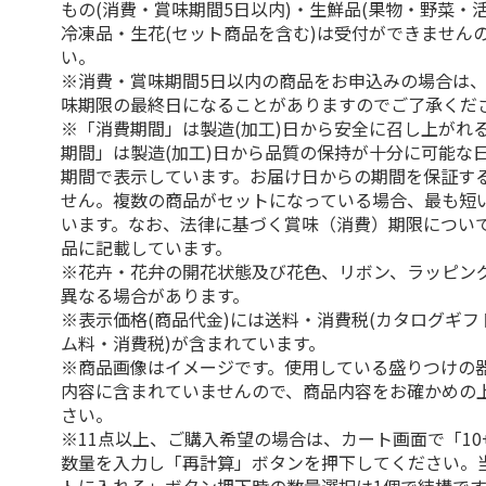
もの(消費・賞味期間5日以内)・生鮮品(果物・野菜・
冷凍品・生花(セット商品を含む)は受付ができません
い。
※消費・賞味期間5日以内の商品をお申込みの場合は
味期限の最終日になることがありますのでご了承くだ
※「消費期間」は製造(加工)日から安全に召し上がれ
期間」は製造(加工)日から品質の保持が十分に可能な
期間で表示しています。お届け日からの期間を保証す
せん。複数の商品がセットになっている場合、最も短
います。なお、法律に基づく賞味（消費）期限につい
品に記載しています。
※花卉・花弁の開花状態及び花色、リボン、ラッピング
異なる場合があります。
※表示価格(商品代金)には送料・消費税(カタログギ
ム料・消費税)が含まれています。
※商品画像はイメージです。使用している盛りつけの
内容に含まれていませんので、商品内容をお確かめの
さい。
※11点以上、ご購入希望の場合は、カート画面で「10
数量を入力し「再計算」ボタンを押下してください。