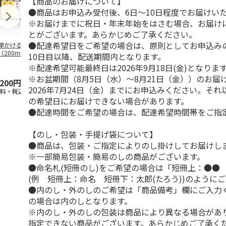
【商品のお届けについて】
●商品はお申込み受付後、6日～10日程度でお届けい
※お届けまでに祝日・年末年始をはさむ場合、お届け
とがございます。あらかじめご了承ください。
●配達希望日をご希望の場合は、原則としてお申込み
単かけるだけセッ
＜お中元＞ねこぶだ
北海道・日高産 根
小豆島醤油詰
（200ml×6本入
し・ねこぶみそ ミ
昆布だし
10日目以降、配送期間内となります。
）
ックス５本セット
※配達希望可能最終日は2026年9月18日(金)となりま
※お盆期間（8月5日（水）～8月21日（金））のお届
,200円
5,090円
3,080円
3,900円
2026年7月24日（金）までにお申込みください。そ
送料・税込)
(送料・税込)
(送料・税込)
(送料・税込)
の希望日にお届けできない場合があります。
●配達時間をご希望の場合は、配達希望時間帯をご指
【のし・包装・手提げ袋について】
●商品は、包装・ご指定によりのし掛けしてお届けし
※一部簡易包装・簡易のしの商品がございます。
●命名札(短冊のし)をご希望の場合は「短冊上：●●
(例 短冊上：命名 短冊下：太郎(たろう))のように
●内のし・外のしのご希望は「商品備考」欄にご入力
の場合は内のしとなります。
※内のし・外のしの包装は商品により異なる場合があ
指定できない商品がございます。あらかじめご了承く