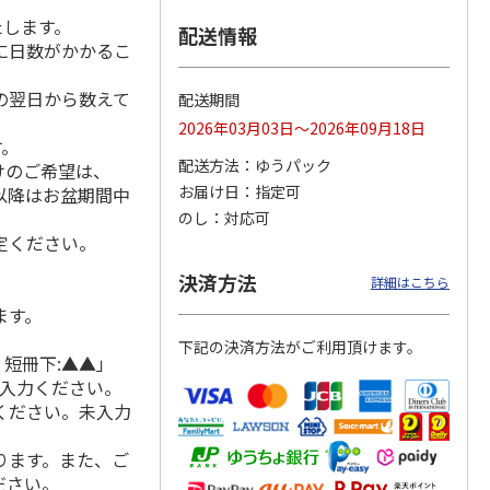
たします。
配送情報
に日数がかかるこ
の翌日から数えて
合せ
ぐるめパケット 職
お醤油ギフトセット
生（なま）醤油
配送期間
人のだし・ふりかけ
（1L×4本）
2026年03月03日～2026年09月18日
セット
す。
配送方法
ゆうパック
けのご希望は、
2,880円
4,100円
2,800円
お届け日
指定可
れ以降はお盆期間中
(送料・税込)
(送料・税込)
(送料・税込)
のし
対応可
定ください。
決済方法
詳細はこちら
ます。
下記の決済方法がご利用頂けます。
 短冊下:▲▲」
ご入力ください。
ください。未入力
ります。また、ご
ださい。