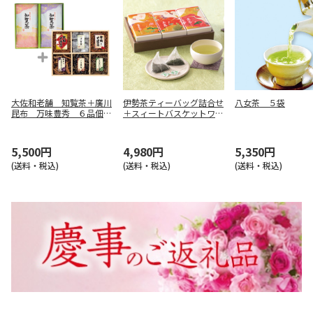
大佐和老舗 知覧茶＋廣川
伊勢茶ティーバッグ詰合せ
八女茶 ５袋
昆布 万味豊秀 ６品佃煮
＋スィートバスケットワッ
詰合せ【慶事用】
フルクッキー【慶事用】
5,500円
4,980円
5,350円
(送料・税込)
(送料・税込)
(送料・税込)