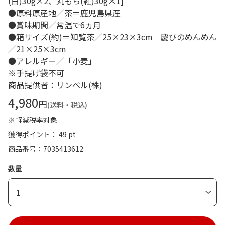
(白)30g×2、丸もち(紅)30g×1]
●原料原産地／茶＝鹿児島県産
●賞味期間／常温で6ヵ月
●箱サイズ(約)＝知覧茶／25×23×3cm 慶びのめんめん
／21×25×3cm
●アレルギー／「小麦」
※手提げ袋不可
商品提供者：リンベル(株)
4,980
円
(送料・税込)
※軽減税率対象
獲得ポイント： 49 pt
商品番号
7035413612
数量
1