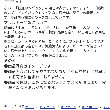
ます
なお、「普通ゆうパック」の場合は表示しません。また、「夏期
のみチルドゆうパック」などとなる場合は、記号での表示はせ
ず、商品内容欄にその旨を表示しています。
アレルギー情報について
商品に「小麦」「そば」「卵」「乳」「落花生」「えび」「か
に」「くるみ」のアレルギー特定8品目を含んでいる場合に品目名
を表示します。
※エビ・カニを除く魚介類（これらの魚介類を原材料として製造
された加工品も含む）は、漁獲漁法によりエビ・カニが混じって
いる場合があります。 また、これらの魚介類は、エサとしてエ
ビ・カニを食べている可能性があります。
その他
商品写真はイメージです。
商品内容として記載されていない「小道具類」はお届け
する商品に含まれておりません。
商品の色は、ご覧になるパソコンなどの環境により、実
際と異なる場合があります。
ホーム
ギフト通販
内祝い・お返し
結婚内祝い
大佐和老舗 知覧
ホーム
ギフト通販
ホーム
内祝い・お返し
ギフト通販
ホーム
内祝い・お返し
ギフト通販
結婚内祝い
ホーム
内祝
ネッ
予