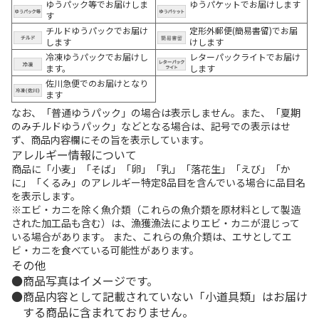
ゆうパック等でお届けしま
ゆうパケットでお届けします
す
チルドゆうパックでお届け
定形外郵便(簡易書留)でお届
します
けします
冷凍ゆうパックでお届けし
レターパックライトでお届け
ます。
します
佐川急便でのお届けとなり
ます
なお、「普通ゆうパック」の場合は表示しません。また、「夏期
のみチルドゆうパック」などとなる場合は、記号での表示はせ
ず、商品内容欄にその旨を表示しています。
アレルギー情報について
商品に「小麦」「そば」「卵」「乳」「落花生」「えび」「か
に」「くるみ」のアレルギー特定8品目を含んでいる場合に品目名
を表示します。
※エビ・カニを除く魚介類（これらの魚介類を原材料として製造
された加工品も含む）は、漁獲漁法によりエビ・カニが混じって
いる場合があります。 また、これらの魚介類は、エサとしてエ
ビ・カニを食べている可能性があります。
その他
商品写真はイメージです。
商品内容として記載されていない「小道具類」はお届け
する商品に含まれておりません。