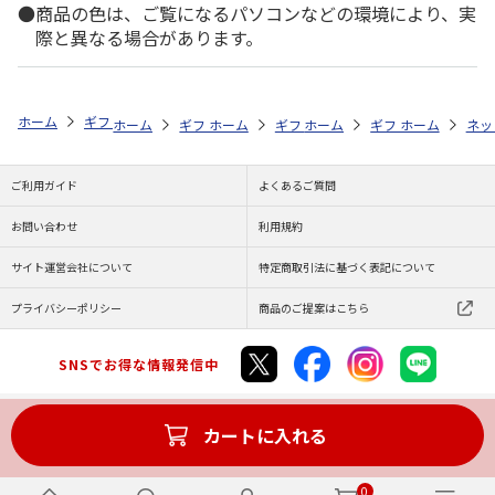
商品の色は、ご覧になるパソコンなどの環境により、実
際と異なる場合があります。
ホーム
ギフト通販
内祝い・お返し
結婚内祝い
スターバックス 
ホーム
ギフト通販
ホーム
内祝い・お返し
ギフト通販
ホーム
内祝い・お返し
ギフト通販
結婚内祝い
ホーム
内祝
ネッ
予
ご利用ガイド
よくあるご質問
お問い合わせ
利用規約
サイト運営会社について
特定商取引法に基づく表記について
プライバシーポリシー
商品のご提案はこちら
SNSでお得な情報発信中
カートに入れる
Copyright (C) JAPAN POST Co.,Ltd. All Rights Reserved.
0