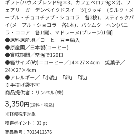
ギフト(ハウスブレンド9g×3、カフェベロナ9g×2)、フ
ェアリーガーデンベイクドスイーツ[クッキー(ミルク・メ
ープル・チョコチップ・ショコラ 各2枚)、スティックパ
イ(メープル・ショコラ 各1本)、バウムクーヘン(バニ
ラ・ココア 各1個)、マドレーヌ(プレーン)1個]
●原料原産地／コーヒー豆＝輸入
●原産国／日本製(コーヒー)
●賞味期間／常温で120日
●箱サイズ(約)＝コーヒー／14×27×4cm 焼菓子／
24×27×4cm
●アレルギー／「小麦」「卵」「乳」
※手提げ袋不可
商品提供者：リンベル(株)
3,350
円
(送料・税込)
※軽減税率対象
獲得ポイント： 33 pt
商品番号
7035413576