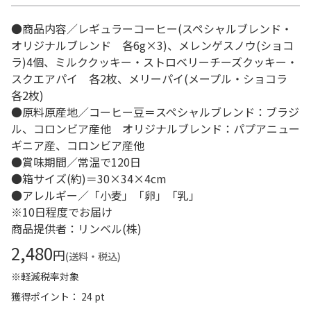
●商品内容／レギュラーコーヒー(スペシャルブレンド・
オリジナルブレンド 各6g×3)、メレンゲスノウ(ショコ
ラ)4個、ミルククッキー・ストロベリーチーズクッキー・
スクエアパイ 各2枚、メリーパイ(メープル・ショコラ
各2枚)
●原料原産地／コーヒー豆＝スペシャルブレンド：ブラジ
ル、コロンビア産他 オリジナルブレンド：パプアニュー
ギニア産、コロンビア産他
●賞味期間／常温で120日
●箱サイズ(約)＝30×34×4cm
●アレルギー／「小麦」「卵」「乳」
※10日程度でお届け
商品提供者：リンベル(株)
2,480
円
(送料・税込)
※軽減税率対象
獲得ポイント： 24 pt