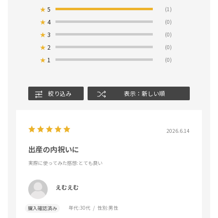
★
5
(1)
★
4
(0)
★
3
(0)
★
2
(0)
★
1
(0)
絞り込み
表示：新しい順
2026.6.14
出産の内祝いに
実際に使ってみた感想
:とても良い
えむえむ
年代:
30代
性別:
男性
購入確認済み