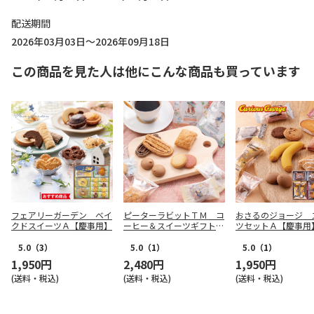
配送期間
2026年03月03日～2026年09月18日
この商品を見た人は他にこんな商品も買っています
フェアリーガーデン ベイ
ピーターラビットＴＭ コ
おさるのジョージ 
クドスイーツＡ【慶事用】
ーヒー＆スイーツギフトＡ
ツセットＡ【慶事用
【慶事用】
5.0
（3）
5.0
（1）
5.0
（1）
1,950円
2,480円
1,950円
(送料・税込)
(送料・税込)
(送料・税込)