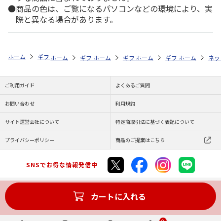
商品の色は、ご覧になるパソコンなどの環境により、実
際と異なる場合があります。
ホーム
ギフト通販
内祝い・お返し
出産内祝い
ピーターラビット
ホーム
ギフト通販
ホーム
内祝い・お返し
ギフト通販
ホーム
内祝い・お返し
ギフト通販
出産内祝い
ホーム
内祝
ネッ
ご利用ガイド
よくあるご質問
お問い合わせ
利用規約
サイト運営会社について
特定商取引法に基づく表記について
プライバシーポリシー
商品のご提案はこちら
SNSでお得な情報発信中
カートに入れる
Copyright (C) JAPAN POST Co.,Ltd. All Rights Reserved.