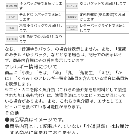
ゆうパック等でお届けしま
ゆうパケットでお届けします
す
チルドゆうパックでお届け
定形外郵便(簡易書留)でお届
します
けします
冷凍ゆうパックでお届けし
レターパックライトでお届け
ます。
します
佐川急便でのお届けとなり
ます
なお、「普通ゆうパック」の場合は表示しません。また、「夏期
のみチルドゆうパック」などとなる場合は、記号での表示はせ
ず、商品内容欄にその旨を表示しています。
アレルギー情報について
商品に「小麦」「そば」「卵」「乳」「落花生」「えび」「か
に」「くるみ」のアレルギー特定8品目を含んでいる場合に品目名
を表示します。
※エビ・カニを除く魚介類（これらの魚介類を原材料として製造
された加工品も含む）は、漁獲漁法によりエビ・カニが混じって
いる場合があります。 また、これらの魚介類は、エサとしてエ
ビ・カニを食べている可能性があります。
その他
商品写真はイメージです。
商品内容として記載されていない「小道具類」はお届け
する商品に含まれておりません。