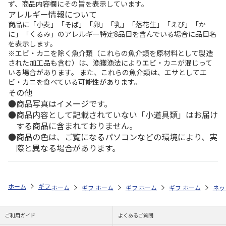
ず、商品内容欄にその旨を表示しています。
アレルギー情報について
商品に「小麦」「そば」「卵」「乳」「落花生」「えび」「か
に」「くるみ」のアレルギー特定8品目を含んでいる場合に品目名
を表示します。
※エビ・カニを除く魚介類（これらの魚介類を原材料として製造
された加工品も含む）は、漁獲漁法によりエビ・カニが混じって
いる場合があります。 また、これらの魚介類は、エサとしてエ
ビ・カニを食べている可能性があります。
その他
商品写真はイメージです。
商品内容として記載されていない「小道具類」はお届け
する商品に含まれておりません。
商品の色は、ご覧になるパソコンなどの環境により、実
際と異なる場合があります。
ホーム
ギフト通販
内祝い・お返し
出産内祝い
オランジー ハン
ホーム
ギフト通販
ホーム
内祝い・お返し
ギフト通販
ホーム
内祝い・お返し
ギフト通販
出産内祝い
ホーム
内祝
ネッ
予
ご利用ガイド
よくあるご質問