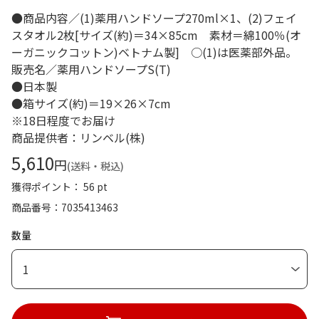
●商品内容／(1)薬用ハンドソープ270ml×1、(2)フェイ
スタオル2枚[サイズ(約)＝34×85cm 素材＝綿100％(オ
ーガニックコットン)ベトナム製] ○(1)は医薬部外品。
販売名／薬用ハンドソープS(T)
●日本製
●箱サイズ(約)＝19×26×7cm
※18日程度でお届け
商品提供者：リンベル(株)
5,610
円
(送料・税込)
獲得ポイント： 56 pt
商品番号
7035413463
数量
1