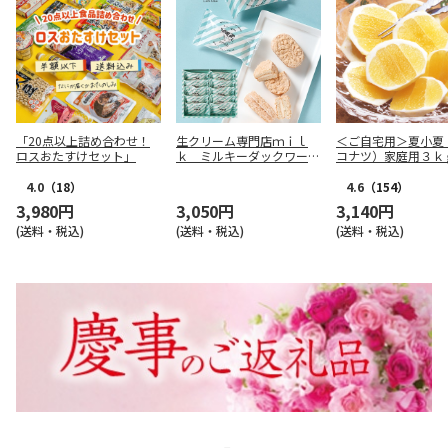
「20点以上詰め合わせ！
生クリーム専門店ｍｉｌ
＜ご自宅用＞夏小夏
ロスおたすけセット」
ｋ ミルキーダックワーズ
コナツ）家庭用３ｋ
１０個入【慶事用】
4.0
（18）
4.6
（154）
3,980円
3,050円
3,140円
(送料・税込)
(送料・税込)
(送料・税込)