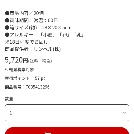
●商品内容／20個
●賞味期間／常温で60日
●箱サイズ(約)＝28×20×5cm
●アレルギー／「小麦」「卵」「乳」
※18日程度でお届け
商品提供者：リンベル(株)
5,720
円
(送料・税込)
※軽減税率対象
獲得ポイント： 57 pt
商品番号
7035413296
数量
1