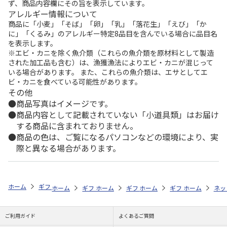
ず、商品内容欄にその旨を表示しています。
アレルギー情報について
商品に「小麦」「そば」「卵」「乳」「落花生」「えび」「か
に」「くるみ」のアレルギー特定8品目を含んでいる場合に品目名
を表示します。
※エビ・カニを除く魚介類（これらの魚介類を原材料として製造
された加工品も含む）は、漁獲漁法によりエビ・カニが混じって
いる場合があります。 また、これらの魚介類は、エサとしてエ
ビ・カニを食べている可能性があります。
その他
商品写真はイメージです。
商品内容として記載されていない「小道具類」はお届け
する商品に含まれておりません。
商品の色は、ご覧になるパソコンなどの環境により、実
際と異なる場合があります。
ホーム
ギフト通販
内祝い・お返し
出産内祝い
山形の極み フロ
ホーム
ギフト通販
ホーム
内祝い・お返し
ギフト通販
ホーム
内祝い・お返し
ギフト通販
出産内祝い
ホーム
内祝
ネッ
予
ご利用ガイド
よくあるご質問