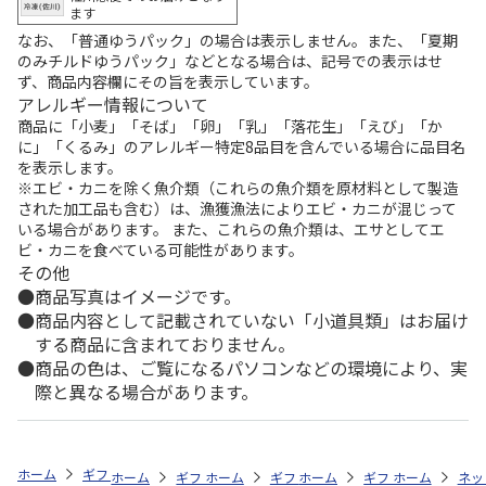
ます
なお、「普通ゆうパック」の場合は表示しません。また、「夏期
のみチルドゆうパック」などとなる場合は、記号での表示はせ
ず、商品内容欄にその旨を表示しています。
アレルギー情報について
商品に「小麦」「そば」「卵」「乳」「落花生」「えび」「か
に」「くるみ」のアレルギー特定8品目を含んでいる場合に品目名
を表示します。
※エビ・カニを除く魚介類（これらの魚介類を原材料として製造
された加工品も含む）は、漁獲漁法によりエビ・カニが混じって
いる場合があります。 また、これらの魚介類は、エサとしてエ
ビ・カニを食べている可能性があります。
その他
商品写真はイメージです。
商品内容として記載されていない「小道具類」はお届け
する商品に含まれておりません。
商品の色は、ご覧になるパソコンなどの環境により、実
際と異なる場合があります。
ホーム
ギフト通販
内祝い・お返し
新築・引越し内祝い
マグロ解
ホーム
ギフト通販
ホーム
内祝い・お返し
ギフト通販
ホーム
商品ジャンル
ギフト通販
新築・引越し内
ホーム
商品
ネッ
マ