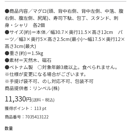
●商品内容／マグロ(頭、背中右側、背中左側、中落、腹
右側、腹左側、尻尾)、寿司下駄、包丁、スタンド、刺
身・シャリ 各2個
●サイズ(約)＝本体／幅30.7×奥行11.5×高さ12cm パ
ーツ／幅3×奥行5×高さ2.5cm(最小)～幅17.5×奥行12×
高さ3cm(最大)
●重さ(約)＝1.5kg
●素材＝天然木、磁石
●ベトナム製 ○対象年齢3歳以上。食べられません。
※仕様が変更になる場合がございます。
※手提げ袋不可、のし対応不可、包装不可
商品提供者：リンベル(株)
11,330
円
(送料・税込)
獲得ポイント： 113 pt
商品番号
7035413122
数量