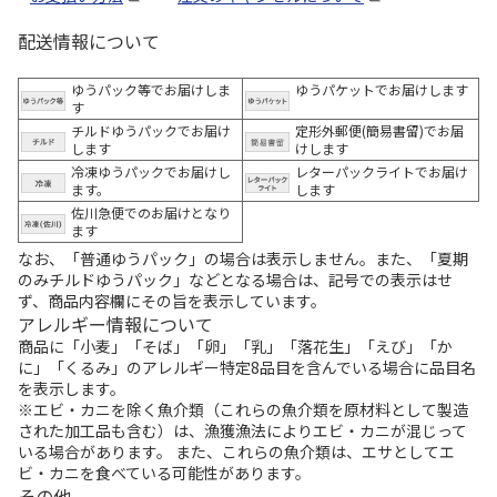
配送情報について
ゆうパック等でお届けしま
ゆうパケットでお届けします
す
チルドゆうパックでお届け
定形外郵便(簡易書留)でお届
します
けします
冷凍ゆうパックでお届けし
レターパックライトでお届け
ます。
します
佐川急便でのお届けとなり
ます
なお、「普通ゆうパック」の場合は表示しません。また、「夏期
のみチルドゆうパック」などとなる場合は、記号での表示はせ
ず、商品内容欄にその旨を表示しています。
アレルギー情報について
商品に「小麦」「そば」「卵」「乳」「落花生」「えび」「か
に」「くるみ」のアレルギー特定8品目を含んでいる場合に品目名
を表示します。
※エビ・カニを除く魚介類（これらの魚介類を原材料として製造
された加工品も含む）は、漁獲漁法によりエビ・カニが混じって
いる場合があります。 また、これらの魚介類は、エサとしてエ
ビ・カニを食べている可能性があります。
その他