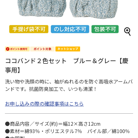
ココバンド２色セット ブルー＆グレー【慶
事用】
洗い物や洗顔の時に、袖がぬれるのを防ぐ高吸水アームバ
ンドです。抗菌防臭加工で、いつも清潔！
お申し込みの際の確認事項はこちら
●商品内容／サイズ(約)＝幅12×高さ12cm
●素材＝綿93％・ポリエステル7％ パイル部／綿100％