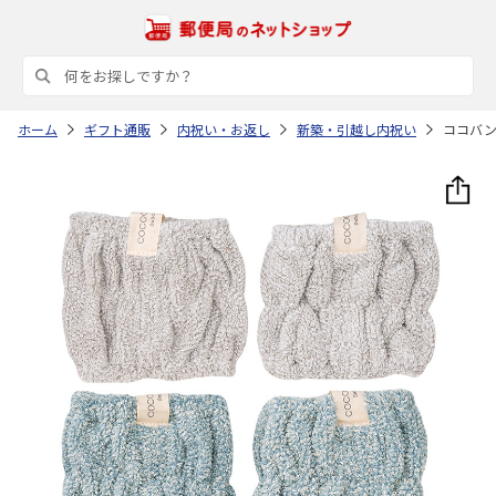
ホーム
ギフト通販
内祝い・お返し
新築・引越し内祝い
ココバ