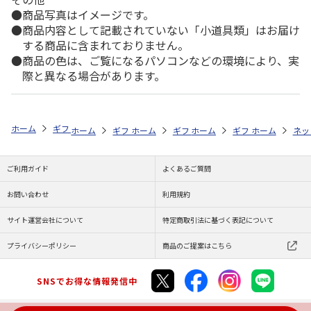
商品写真はイメージです。
商品内容として記載されていない「小道具類」はお届け
する商品に含まれておりません。
商品の色は、ご覧になるパソコンなどの環境により、実
際と異なる場合があります。
ホーム
ギフト通販
内祝い・お返し
新築・引越し内祝い
予算で探
ホーム
ギフト通販
ホーム
商品ジャンル
ギフト通販
ホーム
商品ジャンル
ギフト通販
ココバンド２色セ
ホーム
商品
ネッ
グ
ご利用ガイド
よくあるご質問
お問い合わせ
利用規約
サイト運営会社について
特定商取引法に基づく表記について
プライバシーポリシー
商品のご提案はこちら
SNSでお得な情報発信中