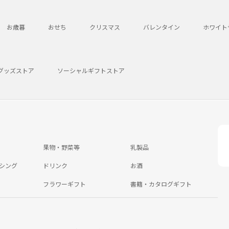
お歳暮
おせち
クリスマス
バレンタイン
ホワイト
グッズストア
ソーシャルギフトストア
果物・野菜等
乳製品
シング
ドリンク
お酒
フラワーギフト
書籍・カタログギフト