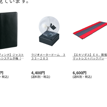
見ています。
ヴィンチ】ジャスト
ラジオメータードーム ３
【エキソダス】ＥＸ．膨張
ルシステム手帳（ブ
３３－２８３
マットレス＋バックパッ
ク）
…
ク ＥＸＤＦ
…
0円
4,400円
6,600円
・税込)
(送料別・税込)
(送料別・税込)