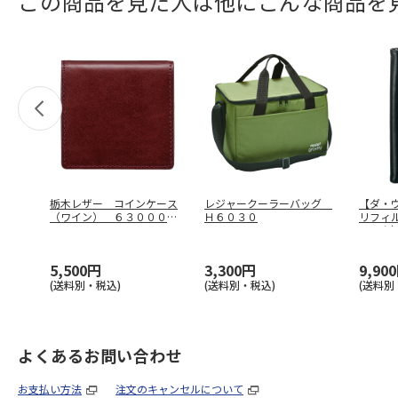
この商品を見た人は他にこんな商品を
栃木レザー コインケース
レジャークーラーバッグ
【ダ・
（ワイン） ６３０００６
Ｈ６０３０
リフィ
－３２
ラッ
5,500円
3,300円
9,90
(送料別・税込)
(送料別・税込)
(送料別
よくあるお問い合わせ
お支払い方法
注文のキャンセルについて