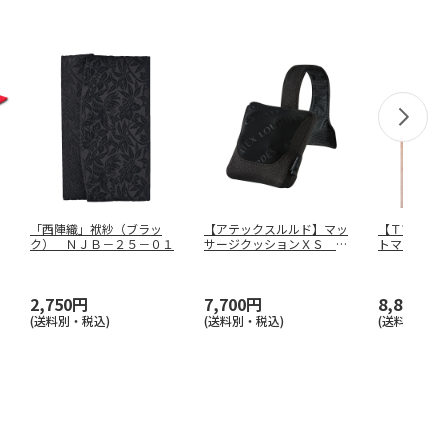
「西陣織」袱紗（ブラッ
【アテックスルルド】マッ
【ＴＷＩＮ
ク） ＮＪＢ－２５－０１
サージクッションＸＳ Ａ
トマッサー
Ｘ－ＨＣ２
…
２５４６Ｂ
2,750円
7,700円
8,800円
(送料別・税込)
(送料別・税込)
(送料別・税込