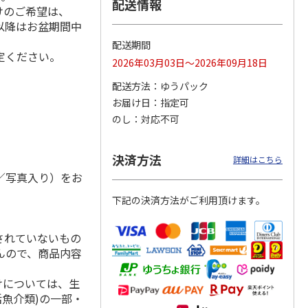
配送情報
けのご希望は、
れ以降はお盆期間中
配送期間
定ください。
月場所
リラックマ／クリア
「犬夜叉」アクリル
大谷翔平 THE
2026年03月03日～2026年09月18日
製小判
ファイル３点セット
ジオラマスタンド
GOLDEN TWO-WAY
（殺生丸）
アクリルス
…
配送方法
ゆうパック
5.0
（4）
5.0
（4）
お届け日
指定可
円
750円
3,300円
2,750円
のし
対応不可
(送料別・税込)
(送料別・税込)
(送料別・税込)
決済方法
詳細はこちら
／写真入り）をお
下記の決済方法がご利用頂けます。
されていないもの
んので、商品内容
けについては、生
活魚介類)の一部・