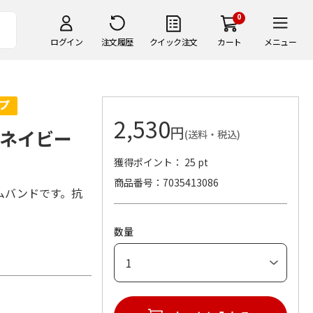
0
ログイン
注文履歴
クイック注文
カート
メニュー
2,530
円
ネイビー
(送料・税込)
獲得ポイント： 25 pt
商品番号
7035413086
ムバンドです。抗
数量