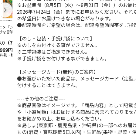
※お盆期間（8月5日（水）～8月21日（金））のお届
2026年7月24日（金）までにお申込みください。そ
の希望日にお届けできない場合があります。
●配達時間をご希望の場合は、配達希望時間帯をご指
ニメ『ジョジョの
水森亜土／ステッカ
リラックマ／マルチ
令和八年七
妙な冒険 黄金の
ーセット
ケース
優勝力士純金
』チョコラータと
【安青錦】
【のし・包装・手提げ袋について】
ッ
5.0
…
（7）
5.0
（6）
※のしをお付けする事ができません。
,969円
600円
1,100円
605,000
※二重包装はご指定できません。
送料別・税込)
(送料別・税込)
(送料別・税込)
(送料・税込)
※手提げ袋をお付けする事ができません。
【メッセージカード(無料)のご案内】
●お選びいただいた商品は、メッセージカード（定型
付けすることはできません。
----その他のご注意----
※商品画像はイメージです。「商品内容」として記載
や「小道具類」はお届けする商品に含まれておりませ
をお確かめの上、お申し込みください。
※島しょ(東京都・鹿児島県・沖縄県)の一部へのお届
もの(消費・賞味期間5日以内)・生鮮品(果物・野菜・