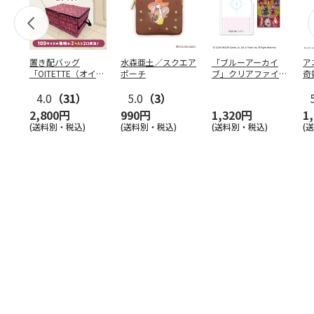
置き配バッグ
水森亜土／スクエア
「ブルーアーカイ
ア
「OITETTE（オイテ
ポーチ
ブ」クリアファイル
奇
ッテ）」
&ステッカーセット
風
4.0
（31）
5.0
（3）
セ
2,800円
990円
1,320円
1
(送料別・税込)
(送料別・税込)
(送料別・税込)
(