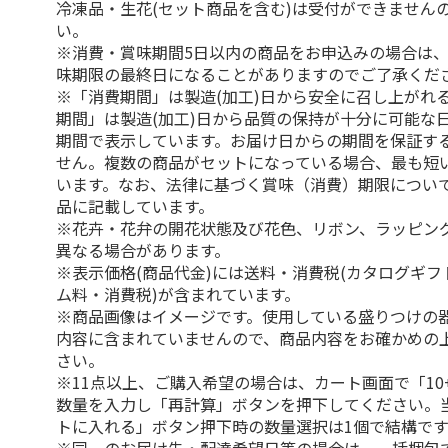
冷凍品・生花(セット商品を含む)は受付ができません
い。
※消費・賞味期間5日以内の商品をお申込みの場合は
味期限の最終日になることがありますのでご了承くだ
※「消費期間」は製造(加工)日から安全に召し上がれ
期間」は製造(加工)日から品質の保持が十分に可能な
期間で表示しています。お届け日からの期間を保証す
せん。複数の商品がセットになっている場合、最も短
います。なお、法律に基づく賞味（消費）期限につい
品に記載しています。
※花卉・花弁の開花状態及び花色、リボン、ラッピング
異なる場合があります。
※表示価格(商品代金)には送料・消費税(カタログギ
ム料・消費税)が含まれています。
※商品画像はイメージです。使用している盛りつけの
内容に含まれていませんので、商品内容をお確かめの
さい。
※11点以上、ご購入希望の場合は、カート画面で「10
数量を入力し「再計算」ボタンを押下してください。
トに入れる」ボタン押下時の数量選択は1個で結構です