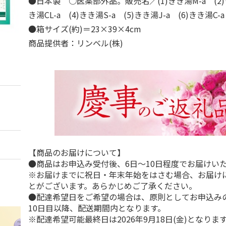
●日本製 ○医薬部外品。販売名／(1)きき湯M-a (2)き
き湯CL-a (4)きき湯S-a (5)きき湯J-a (6)きき湯C-a
●箱サイズ(約)＝23×39×4cm
商品提供者：リンベル(株)
【商品のお届けについて】
●商品はお申込み受付後、6日～10日程度でお届けい
※お届けまでに祝日・年末年始をはさむ場合、お届け
とがございます。あらかじめご了承ください。
●配達希望日をご希望の場合は、原則としてお申込み
10日目以降、配送期間内となります。
※配達希望可能最終日は2026年9月18日(金)となりま