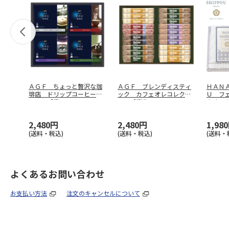
ＡＧＦ ちょっと贅沢な珈
ＡＧＦ ブレンディスティ
ＨＡＮ
琲店 ドリップコーヒーギ
ック カフェオレコレクシ
Ｕ フ
フトＡ【慶
…
ョン【慶事
…
タオル
2,480円
2,480円
1,98
(送料・税込)
(送料・税込)
(送料・
よくあるお問い合わせ
お支払い方法
注文のキャンセルについて