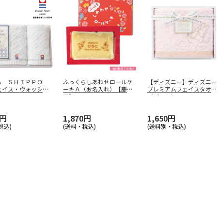
Ａ ＳＨＩＰＰＯ
ふっくらしあわせロールケ
【ディズニー】ディズニー
ェイス・ウォッシュ
ーキＡ（お名入れ）【慶事
プレミアムフェイスタオル
セット
…
用】
（ピンク）
…
0円
1,870円
1,650円
税込)
(送料・税込)
(送料別・税込)