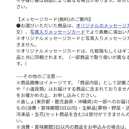
※手提げ袋は商品により異なる場合があります。あら
さい。
【メッセージカード(無料)のご案内】
●お選びいただいた商品は、
オリジナルのメッセージ
文）、
写真入りメッセージカード
でより素敵に演出い
※オリジナルメッセージカードと写真入りメッセージ
きません。
※オリジナルメッセージカードは、化粧箱もしくはギ
品と共に同梱されます。（一部商品で取り扱いが異な
す。）
----その他のご注意----
※商品画像はイメージです。「商品内容」として記載
や「小道具類」はお届けする商品に含まれておりませ
をお確かめの上、お申し込みください。
※島しょ(東京都・鹿児島県・沖縄県)の一部へのお届
もの(消費・賞味期間5日以内)・生鮮品(果物・野菜・
冷凍品・生花(セット商品を含む)は受付ができません
い。
※消費・賞味期間5日以内の商品をお申込みの場合は