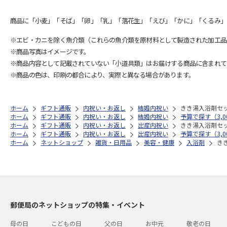
商品に「小麦」「そば」「卵」「乳」「落花生」「えび」「かに」「くるみ」
※エビ・カニを除く魚介類（これらの魚介類を原材料として製造された加工品
※商品写真はイメージです。
※商品内容として記載されていない「小道具類」はお届けする商品に含まれて
※商品の色は、印刷の都合により、実際と異なる場合があります。
ホーム
ギフト通販
内祝い・お返し
結婚内祝い
きき湯入浴剤セ
ホーム
ギフト通販
内祝い・お返し
結婚内祝い
予算で探す（3,0
ホーム
ギフト通販
内祝い・お返し
出産内祝い
きき湯入浴剤セ
ホーム
ギフト通販
内祝い・お返し
出産内祝い
予算で探す（3,0
ホーム
ネットショップ
雑貨・日用品
美容・健康
入浴剤
き
郵便局のネットショップの特集・イベント
母の日
こどもの日
父の日
お中元
敬老の日