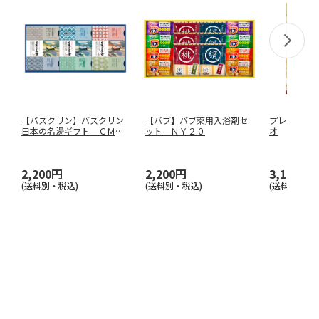
【バスクリン】バスクリン
【バブ】バブ薬用入浴剤セ
プレゼンテー
日本の名湯ギフト ＣＭＯ
ット ＮＹ２０
オ
Ｇ－２０
2,200円
2,200円
3,190円
(送料別・税込)
(送料別・税込)
(送料別・税込