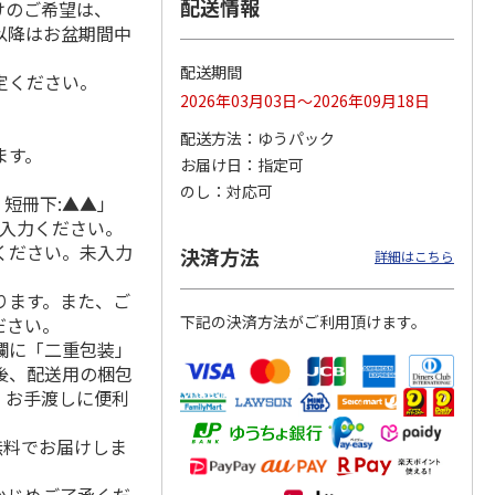
配送情報
けのご希望は、
れ以降はお盆期間中
配送期間
定ください。
 クッ
２０２６ ポムポム
〈ソロソロ〉パーフ
〈ソロソロ〉アクア
2026年03月03日～2026年09月18日
デーシ
プリン フェイスパ
ェクトＵＶジェル
シートマスクＲ・パ
ト
ウダー３個セット
２本
ーフェクトＵＶジェ
配送方法
ゆうパック
ます。
5.0
（1）
4.8
（12）
ルセ
4.4
…
（10）
お届け日
指定可
5,280円
3,980円
3,980円
のし
対応可
 短冊下:▲▲」
(送料・税込)
(送料・税込)
(送料・税込)
ご入力ください。
ください。未入力
決済方法
詳細はこちら
ります。また、ご
下記の決済方法がご利用頂けます。
ださい。
欄に「二重包装」
後、配送用の梱包
。お手渡しに便利
無料でお届けしま