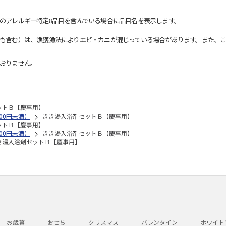
のアレルギー特定8品目を含んでいる場合に品目名を表示します。
も含む）は、漁獲漁法によりエビ・カニが混じっている場合があります。また、こ
おりません。
ットＢ【慶事用】
00円未満）
きき湯入浴剤セットＢ【慶事用】
ットＢ【慶事用】
00円未満）
きき湯入浴剤セットＢ【慶事用】
き湯入浴剤セットＢ【慶事用】
お歳暮
おせち
クリスマス
バレンタイン
ホワイト