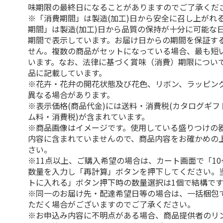
味期限の最終日になることがありますのでご了承くだ
※「消費期間」は製造(加工)日から安全に召し上がれ
期間」は製造(加工)日から品質の保持が十分に可能な
期間で表示しています。お届け日からの期間を保証す
せん。複数の商品がセットになっている場合、最も短
います。なお、法律に基づく賞味（消費）期限につい
品に記載しています。
※花卉・花弁の開花状態及び花色、リボン、ラッピング
異なる場合があります。
※表示価格(商品代金)には送料・消費税(カタログギ
ム料・消費税)が含まれています。
※商品画像はイメージです。使用している盛りつけの
内容に含まれていませんので、商品内容をお確かめの
さい。
※11点以上、ご購入希望の場合は、カート画面で「10
数量を入力し「再計算」ボタンを押下してください。
トに入れる」ボタン押下時の数量選択は1個で結構です
※同一のお届け先・配達希望日等の場合は、一括梱包
ただく場合がございますのでご了承ください。
※お申込み内容に不明点がある場合、商品提供者のリ