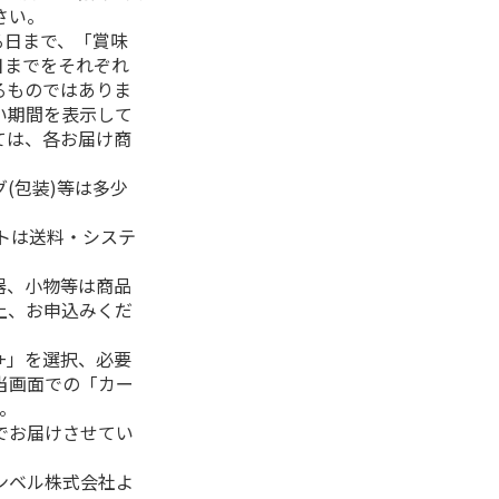
さい。
る日まで、「賞味
日までをそれぞれ
るものではありま
い期間を表示して
ては、各お届け商
(包装)等は多少
フトは送料・システ
器、小物等は商品
上、お申込みくだ
+」を選択、必要
当画面での「カー
。
でお届けさせてい
ンベル株式会社よ