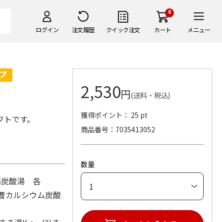
0
ログイン
注文履歴
クイック注文
カート
メニュー
2,530
円
(送料・税込)
獲得ポイント： 25 pt
フトです。
商品番号
7035413052
数量
硝炭酸湯 各
)重曹カルシウム炭酸