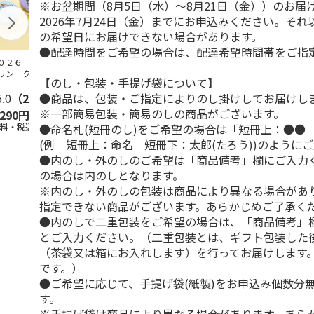
※お盆期間（8月5日（水）～8月21日（金））のお届
2026年7月24日（金）までにお申込みください。そ
の希望日にお届けできない場合があります。
●配達時間をご希望の場合は、配達希望時間帯をご指
０２６ ポムポム
ハローキティ スキ
〈ソロソロ〉パーフ
ハローキティ
リン クッション
ンクリーム３本セッ
ェクトＵＶジェル
ションファン
【のし・包装・手提げ袋について】
ァンデーション３
ト
６本
ョン３個セッ
●商品は、包装・ご指定によりのし掛けしてお届けし
セ
5.0
…
（2）
5.0
（4）
4.8
（16）
※一部簡易包装・簡易のしの商品がございます。
,290円
2,670円
9,800円
4,290円
●命名札(短冊のし)をご希望の場合は「短冊上：●●
送料・税込)
(送料・税込)
(送料・税込)
(送料・税込)
(例 短冊上：命名 短冊下：太郎(たろう))のように
●内のし・外のしのご希望は「商品備考」欄にご入力
の場合は内のしとなります。
※内のし・外のしの包装は商品により異なる場合があ
指定できない商品がございます。あらかじめご了承く
●内のしで二重包装をご希望の場合は、「商品備考」
とご入力ください。（二重包装とは、ギフト包装した
（茶袋又は箱にお入れします）を行ってお届けします
です。）
●ご希望に応じて、手提げ袋(紙製)をお申込み個数分
す。