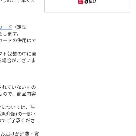
かじめご了承くだ
カード
（定型
たします。
カードの併用はで
フト包装の中に商
る場合がございま
されていないもの
んので、商品内容
けについては、生
活魚介類)の一部・
のでご了承くださ
、お届けが消費・賞