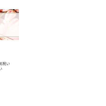
気祝い
い