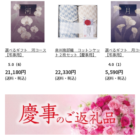
選べるギフト 河コース
泉州南部織 コットンケッ
選べるギフト 月コ
【弔事用】
ト２枚セット【慶事用】
【弔事用】
5.0
（6）
4.0
（1）
21,180円
22,330円
5,590円
(送料・税込)
(送料・税込)
(送料・税込)