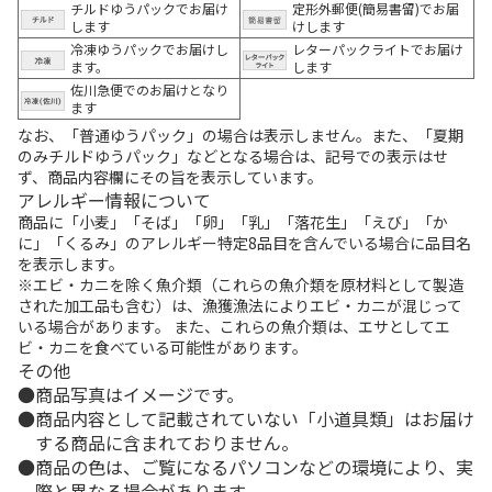
チルドゆうパックでお届け
定形外郵便(簡易書留)でお届
します
けします
冷凍ゆうパックでお届けし
レターパックライトでお届け
ます。
します
佐川急便でのお届けとなり
ます
なお、「普通ゆうパック」の場合は表示しません。また、「夏期
のみチルドゆうパック」などとなる場合は、記号での表示はせ
ず、商品内容欄にその旨を表示しています。
アレルギー情報について
商品に「小麦」「そば」「卵」「乳」「落花生」「えび」「か
に」「くるみ」のアレルギー特定8品目を含んでいる場合に品目名
を表示します。
※エビ・カニを除く魚介類（これらの魚介類を原材料として製造
された加工品も含む）は、漁獲漁法によりエビ・カニが混じって
いる場合があります。 また、これらの魚介類は、エサとしてエ
ビ・カニを食べている可能性があります。
その他
商品写真はイメージです。
商品内容として記載されていない「小道具類」はお届け
する商品に含まれておりません。
商品の色は、ご覧になるパソコンなどの環境により、実
際と異なる場合があります。