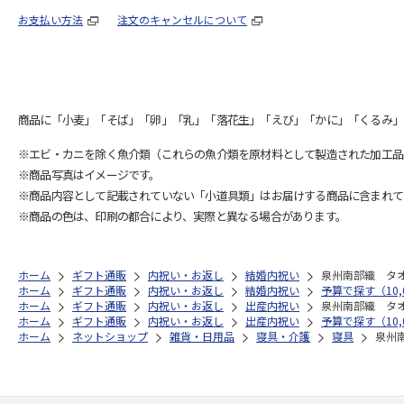
お支払い方法
注文のキャンセルについて
商品に「小麦」「そば」「卵」「乳」「落花生」「えび」「かに」「くるみ」
※エビ・カニを除く魚介類（これらの魚介類を原材料として製造された加工品
※商品写真はイメージです。
※商品内容として記載されていない「小道具類」はお届けする商品に含まれて
※商品の色は、印刷の都合により、実際と異なる場合があります。
ホーム
ギフト通販
内祝い・お返し
結婚内祝い
泉州南部織 タ
ホーム
ギフト通販
内祝い・お返し
結婚内祝い
予算で探す（10,0
ホーム
ギフト通販
内祝い・お返し
出産内祝い
泉州南部織 タ
ホーム
ギフト通販
内祝い・お返し
出産内祝い
予算で探す（10,0
ホーム
ネットショップ
雑貨・日用品
寝具・介護
寝具
泉州