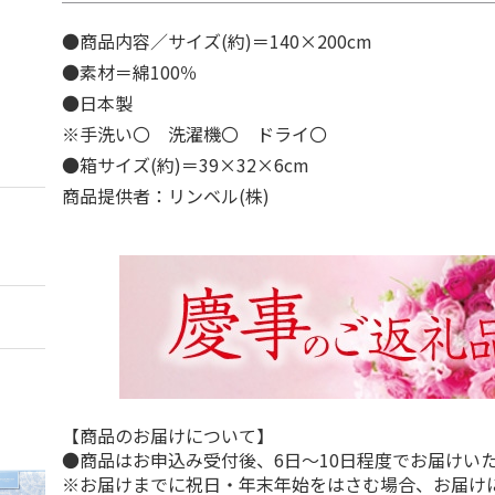
●商品内容／サイズ(約)＝140×200cm
●素材＝綿100％
●日本製
※手洗い〇 洗濯機〇 ドライ〇
●箱サイズ(約)＝39×32×6cm
商品提供者：リンベル(株)
【商品のお届けについて】
●商品はお申込み受付後、6日～10日程度でお届けい
※お届けまでに祝日・年末年始をはさむ場合、お届け