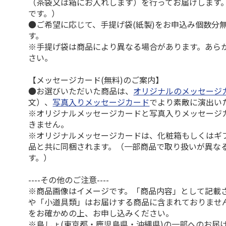
（茶袋又は箱にお入れします）を行ってお届けします
です。）
●ご希望に応じて、手提げ袋(紙製)をお申込み個数分
す。
※手提げ袋は商品により異なる場合があります。あら
さい。
【メッセージカード(無料)のご案内】
●お選びいただいた商品は、
オリジナルのメッセージ
文）、
写真入りメッセージカード
でより素敵に演出い
※オリジナルメッセージカードと写真入りメッセージ
きません。
※オリジナルメッセージカードは、化粧箱もしくはギ
品と共に同梱されます。（一部商品で取り扱いが異な
す。）
----その他のご注意----
※商品画像はイメージです。「商品内容」として記載
や「小道具類」はお届けする商品に含まれておりませ
をお確かめの上、お申し込みください。
※島しょ(東京都・鹿児島県・沖縄県)の一部へのお届