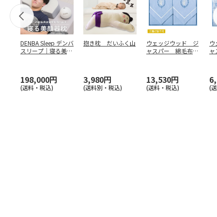
DENBA Sleep デンバ
抱き枕 だいふく山
ウェッジウッド ジ
ウ
スリープ｜寝る美顔
ャスパー 綿毛布２
ャ
器枕
枚セット【慶事用】
ッ
198,000円
3,980円
13,530円
6
(送料・税込)
(送料別・税込)
(送料・税込)
(