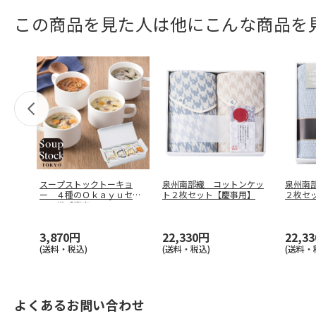
この商品を見た人は他にこんな商品を
スープストックトーキョ
泉州南部織 コットンケッ
泉州南
ー ４種のＯｋａｙｕセッ
ト２枚セット【慶事用】
２枚セ
ト８袋【慶事
…
3,870円
22,330円
22,3
(送料・税込)
(送料・税込)
(送料・
よくあるお問い合わせ