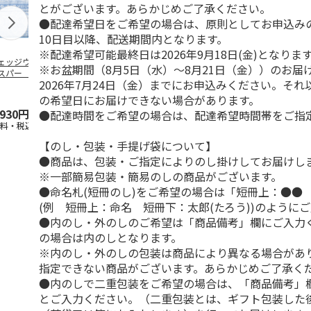
とがございます。あらかじめご了承ください。
●配達希望日をご希望の場合は、原則としてお申込み
10日目以降、配送期間内となります。
※配達希望可能最終日は2026年9月18日(金)となりま
ェッジウッド ジ
ＡｉＭＹ×ＣＯＶＥ
泉州南部織 タオル
泉州南部織 
※お盆期間（8月5日（水）～8月21日（金））のお届
スパー タオルケ
ＲＯＳＳ（Ｒ）冷却
ケット２枚セット
ンケット ブ
2026年7月24日（金）までにお申込みください。そ
ト【慶事用】
ブランケット
【慶事用】
【慶事用】
の希望日にお届けできない場合があります。
,930円
22,000円
22,330円
11,330円
●配達時間をご希望の場合は、配達希望時間帯をご指
送料・税込)
(送料・税込)
(送料・税込)
(送料・税込)
【のし・包装・手提げ袋について】
●商品は、包装・ご指定によりのし掛けしてお届けし
※一部簡易包装・簡易のしの商品がございます。
●命名札(短冊のし)をご希望の場合は「短冊上：●●
(例 短冊上：命名 短冊下：太郎(たろう))のように
●内のし・外のしのご希望は「商品備考」欄にご入力
の場合は内のしとなります。
※内のし・外のしの包装は商品により異なる場合があ
指定できない商品がございます。あらかじめご了承く
●内のしで二重包装をご希望の場合は、「商品備考」
とご入力ください。（二重包装とは、ギフト包装した