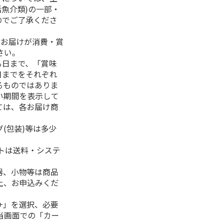
活魚介類)の一部・
のでご了承くださ
、お届けが消費・賞
さい。
る日まで、「賞味
日までをそれぞれ
るものではありま
い期間を表示して
ては、各お届け商
(包装)等は多少
フトは送料・システ
器、小物等は商品
上、お申込みくだ
+」を選択、必要
当画面での「カー