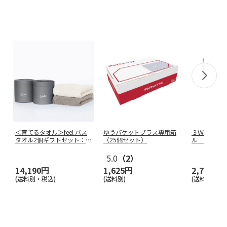
＜育てるタオル＞feel バス
ゆうパケットプラス専用箱
３ＷＡＹ防
タオル2個ギフトセット：ム
（25個セット）
ル ３６８
ー
…
5.0
（2）
14,190円
1,625円
2,750円
(送料別・税込)
(送料別)
(送料別・税込