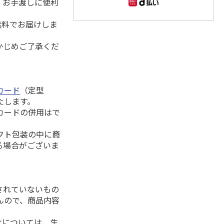
。お手渡しに便利
無料でお届けしま
かじめご了承くだ
カード
（定型
たします。
カードの併用はで
フト包装の中に商
る場合がございま
されていないもの
んので、商品内容
けについては、生