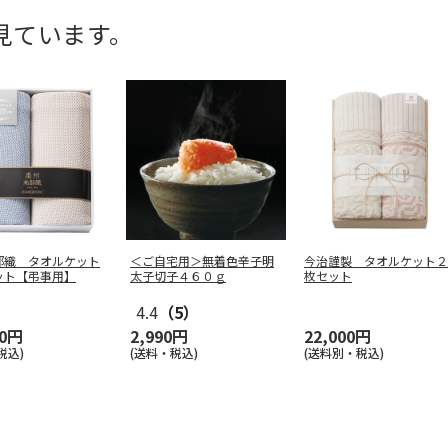
見ています。
部織 タオルケット
＜ご自宅用＞無着色辛子明
今治謹製 タオルケット２
ット【弔事用】
太子切子４６０ｇ
枚セット
4.4
（5）
30円
2,990円
22,000円
税込)
(送料・税込)
(送料別・税込)