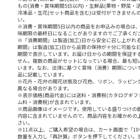
もの(消費・賞味期間5日以内)・生鮮品(果物・野菜・
冷凍品・生花(セット商品を含む)は受付ができません
い。
※消費・賞味期間5日以内の商品をお申込みの場合は
味期限の最終日になることがありますのでご了承くだ
※「消費期間」は製造(加工)日から安全に召し上がれ
期間」は製造(加工)日から品質の保持が十分に可能な
期間で表示しています。お届け日からの期間を保証す
せん。複数の商品がセットになっている場合、最も短
います。なお、法律に基づく賞味（消費）期限につい
品に記載しています。
※花卉・花弁の開花状態及び花色、リボン、ラッピング
異なる場合があります。
※表示価格(商品代金)には送料・消費税(カタログギ
ム料・消費税)が含まれています。
※商品画像はイメージです。使用している盛りつけの
内容に含まれていませんので、商品内容をお確かめの
さい。
※11点以上、ご購入希望の場合は、カート画面で「10
数量を入力し「再計算」ボタンを押下してください。