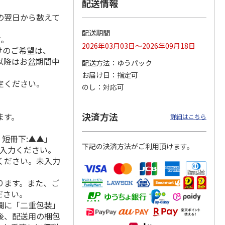
配送情報
の翌日から数えて
配送期間
す。
コット
備蓄用毛布コンパク
泉州南部織 タオル
泉州南部織 コット
2026年03月03日～2026年09月18日
けのご希望は、
ルー
ト２枚セット
ケット２枚セット
ンケット ベージュ
れ以降はお盆期間中
【弔事用】
【慶事用】
配送方法
ゆうパック
お届け日
指定可
5,500円
22,330円
11,330円
定ください。
のし
対応可
(送料・税込)
(送料・税込)
(送料・税込)
決済方法
ます。
詳細はこちら
 短冊下:▲▲」
下記の決済方法がご利用頂けます。
ご入力ください。
ください。未入力
ります。また、ご
ださい。
欄に「二重包装」
後、配送用の梱包