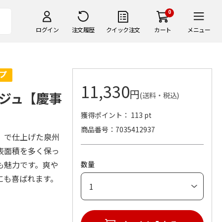
0
ログイン
注文履歴
クイック注文
カート
メニュー
11,330
円
ジュ【慶事
(送料・税込)
獲得ポイント： 113 pt
商品番号
7035412937
」で仕上げた泉州
表面積を多く保っ
も魅力です。爽や
数量
にも喜ばれます。