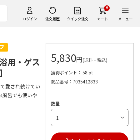
0
ログイン
注文履歴
クイック注文
カート
メニュー
5,830
円
浴用・ゲス
(送料・税込)
】
獲得ポイント： 58 pt
商品番号
7035412833
って愛され続けてい
お風呂でも使いや
数量