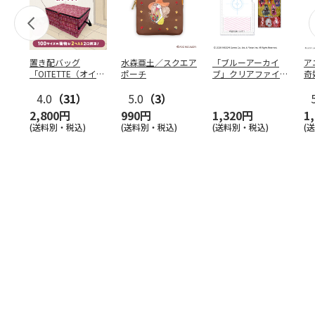
置き配バッグ
水森亜土／スクエア
「ブルーアーカイ
ア
「OITETTE（オイテ
ポーチ
ブ」クリアファイル
奇
ッテ）」
&ステッカーセット
風
4.0
（31）
5.0
（3）
セ
2,800円
990円
1,320円
1
(送料別・税込)
(送料別・税込)
(送料別・税込)
(