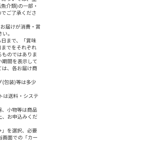
活魚介類)の一部・
のでご了承くださ
、お届けが消費・賞
さい。
る日まで、「賞味
日までをそれぞれ
るものではありま
い期間を表示して
ては、各お届け商
(包装)等は多少
フトは送料・システ
器、小物等は商品
上、お申込みくだ
+」を選択、必要
当画面での「カー