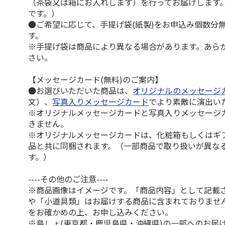
（茶袋又は箱にお入れします）を行ってお届けします
です。）
●ご希望に応じて、手提げ袋(紙製)をお申込み個数分
す。
※手提げ袋は商品により異なる場合があります。あら
さい。
【メッセージカード(無料)のご案内】
●お選びいただいた商品は、
オリジナルのメッセージ
文）、
写真入りメッセージカード
でより素敵に演出い
※オリジナルメッセージカードと写真入りメッセージ
きません。
※オリジナルメッセージカードは、化粧箱もしくはギ
品と共に同梱されます。（一部商品で取り扱いが異な
す。）
----その他のご注意----
※商品画像はイメージです。「商品内容」として記載
や「小道具類」はお届けする商品に含まれておりませ
をお確かめの上、お申し込みください。
※島しょ(東京都・鹿児島県・沖縄県)の一部へのお届