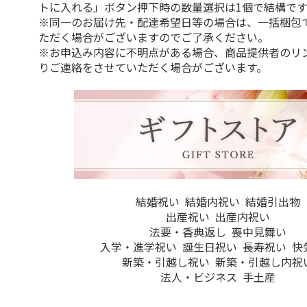
トに入れる」ボタン押下時の数量選択は1個で結構です
※同一のお届け先・配達希望日等の場合は、一括梱包
ただく場合がございますのでご了承ください。
※お申込み内容に不明点がある場合、商品提供者のリ
りご連絡をさせていただく場合がございます。
結婚祝い
結婚内祝い
結婚引出物
出産祝い
出産内祝い
法要・香典返し
喪中見舞い
入学・進学祝い
誕生日祝い
長寿祝い
快
新築・引越し祝い
新築・引越し内祝
法人・ビジネス
手土産