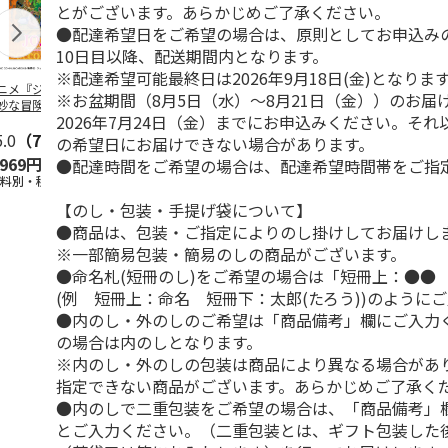
とがございます。あらかじめご了承ください。
●配達希望日をご希望の場合は、原則としてお申込み
10日目以降、配送期間内となります。
※配達希望可能最終日は2026年9月18日(金)となりま
ニメ『ジョジョの
水森亜土／ステッカ
リラックマ／マルチ
令和八年七
※お盆期間（8月5日（水）～8月21日（金））のお届
妙な冒険 黄金の
ーセット
ケース
優勝力士純金
2026年7月24日（金）までにお申込みください。そ
』チョコラータと
【安青錦】
ッ
5.0
…
（7）
5.0
（6）
の希望日にお届けできない場合があります。
,969円
600円
1,100円
605,000
●配達時間をご希望の場合は、配達希望時間帯をご指
送料別・税込)
(送料別・税込)
(送料別・税込)
(送料・税込)
【のし・包装・手提げ袋について】
●商品は、包装・ご指定によりのし掛けしてお届けし
※一部簡易包装・簡易のしの商品がございます。
●命名札(短冊のし)をご希望の場合は「短冊上：●●
(例 短冊上：命名 短冊下：太郎(たろう))のように
●内のし・外のしのご希望は「商品備考」欄にご入力
の場合は内のしとなります。
※内のし・外のしの包装は商品により異なる場合があ
指定できない商品がございます。あらかじめご了承く
●内のしで二重包装をご希望の場合は、「商品備考」
とご入力ください。（二重包装とは、ギフト包装した