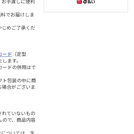
。お手渡しに便利
無料でお届けしま
かじめご了承くだ
カード
（定型
たします。
カードの併用はで
フト包装の中に商
る場合がございま
されていないもの
んので、商品内容
けについては、生