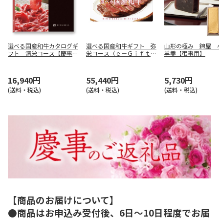
選べる国産和牛カタログギ
選べる国産和牛ギフト 弥
山形の極み 錦屋 
フト 清栄コース【慶事
栄コース（ｅ－Ｇｉｆｔ）
羊羹【弔事用】
用】
【弔事用】
16,940円
55,440円
5,730円
(送料・税込)
(送料・税込)
(送料・税込)
【商品のお届けについて】
●商品はお申込み受付後、6日～10日程度でお届