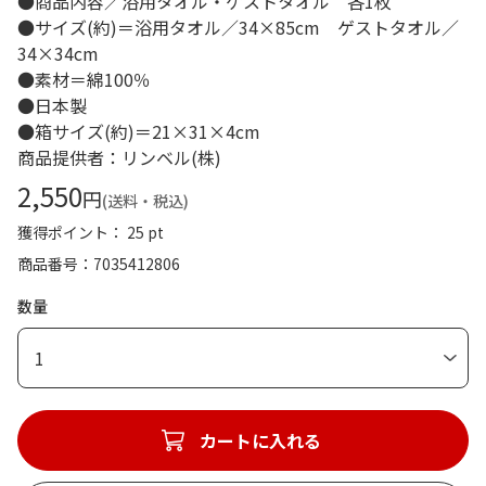
●商品内容／浴用タオル・ゲストタオル 各1枚
●サイズ(約)＝浴用タオル／34×85cm ゲストタオル／
34×34cm
●素材＝綿100％
●日本製
●箱サイズ(約)＝21×31×4cm
商品提供者：リンベル(株)
2,550
円
(送料・税込)
獲得ポイント： 25 pt
商品番号
7035412806
数量
1
カートに入れる