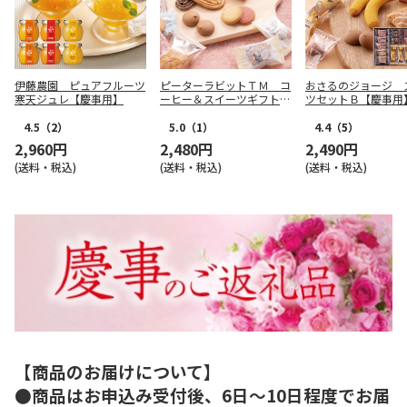
伊藤農園 ピュアフルーツ
ピーターラビットＴＭ コ
おさるのジョージ 
寒天ジュレ【慶事用】
ーヒー＆スイーツギフトＡ
ツセットＢ【慶事用
【慶事用】
4.5
（2）
5.0
（1）
4.4
（5）
2,960円
2,480円
2,490円
(送料・税込)
(送料・税込)
(送料・税込)
【商品のお届けについて】
●商品はお申込み受付後、6日～10日程度でお届