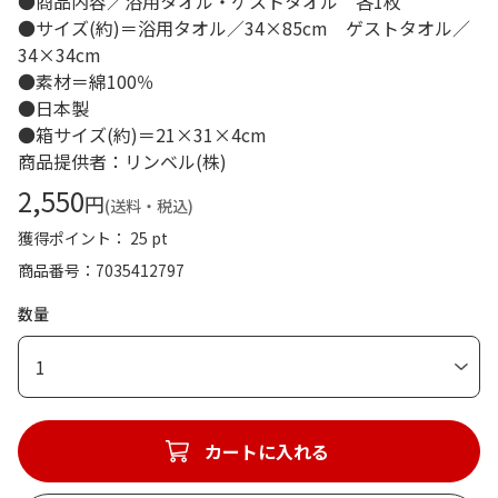
●商品内容／浴用タオル・ゲストタオル 各1枚
●サイズ(約)＝浴用タオル／34×85cm ゲストタオル／
34×34cm
●素材＝綿100％
●日本製
●箱サイズ(約)＝21×31×4cm
商品提供者：リンベル(株)
2,550
円
(送料・税込)
獲得ポイント： 25 pt
商品番号
7035412797
数量
1
カートに入れる