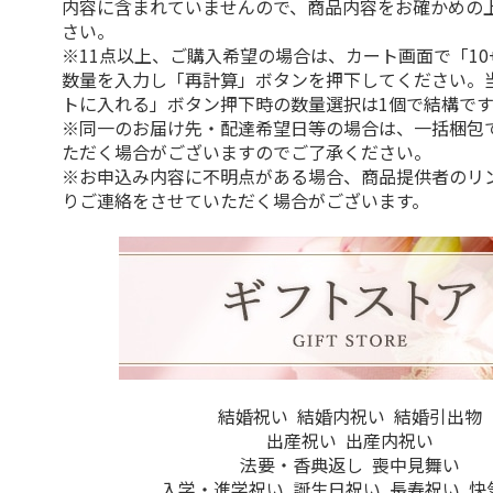
内容に含まれていませんので、商品内容をお確かめの
さい。
※11点以上、ご購入希望の場合は、カート画面で「10
数量を入力し「再計算」ボタンを押下してください。
トに入れる」ボタン押下時の数量選択は1個で結構です
※同一のお届け先・配達希望日等の場合は、一括梱包
ただく場合がございますのでご了承ください。
※お申込み内容に不明点がある場合、商品提供者のリ
りご連絡をさせていただく場合がございます。
結婚祝い
結婚内祝い
結婚引出物
出産祝い
出産内祝い
法要・香典返し
喪中見舞い
入学・進学祝い
誕生日祝い
長寿祝い
快