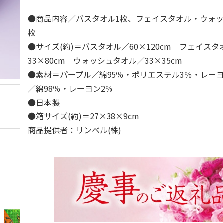
●商品内容／バスタオル1枚、フェイスタオル・ウォッ
枚
●サイズ(約)＝バスタオル／60×120cm フェイスタ
33×80cm ウォッシュタオル／33×35cm
●素材＝パープル／綿95％・ポリエステル3％・レー
／綿98％・レーヨン2％
●日本製
●箱サイズ(約)＝27×38×9cm
商品提供者：リンベル(株)