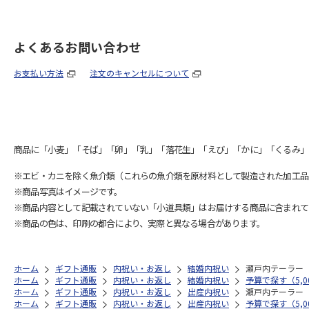
よくあるお問い合わせ
お支払い方法
注文のキャンセルについて
商品に「小麦」「そば」「卵」「乳」「落花生」「えび」「かに」「くるみ」
※エビ・カニを除く魚介類（これらの魚介類を原材料として製造された加工品
※商品写真はイメージです。
※商品内容として記載されていない「小道具類」はお届けする商品に含まれて
※商品の色は、印刷の都合により、実際と異なる場合があります。
ホーム
ギフト通販
内祝い・お返し
結婚内祝い
瀬戸内テーラー
ホーム
ギフト通販
内祝い・お返し
結婚内祝い
予算で探す（5,00
ホーム
ギフト通販
内祝い・お返し
出産内祝い
瀬戸内テーラー
ホーム
ギフト通販
内祝い・お返し
出産内祝い
予算で探す（5,00