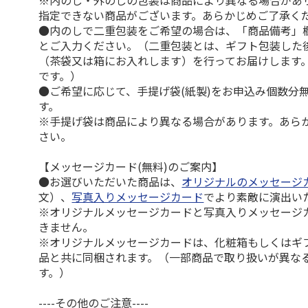
※内のし・外のしの包装は商品により異なる場合があ
指定できない商品がございます。あらかじめご了承く
●内のしで二重包装をご希望の場合は、「商品備考」
とご入力ください。（二重包装とは、ギフト包装した
（茶袋又は箱にお入れします）を行ってお届けします
です。）
●ご希望に応じて、手提げ袋(紙製)をお申込み個数分
す。
※手提げ袋は商品により異なる場合があります。あら
さい。
【メッセージカード(無料)のご案内】
●お選びいただいた商品は、
オリジナルのメッセージ
文）、
写真入りメッセージカード
でより素敵に演出い
※オリジナルメッセージカードと写真入りメッセージ
きません。
※オリジナルメッセージカードは、化粧箱もしくはギ
品と共に同梱されます。（一部商品で取り扱いが異な
す。）
----その他のご注意----