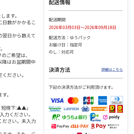
配送情報
たします。
配送期間
に日数がかかるこ
月場所
リラックマ／クリア
「犬夜叉」アクリル
大谷翔平 THE
2026年03月03日～2026年09月18日
製小判
ファイル３点セット
ジオラマスタンド
GOLDEN TWO-WAY
の翌日から数えて
（殺生丸）
アクリルス
…
配送方法
ゆうパック
5.0
（4）
5.0
（4）
お届け日
指定可
す。
円
750円
3,300円
2,750円
のし
対応可
けのご希望は、
(送料別・税込)
(送料別・税込)
(送料別・税込)
れ以降はお盆期間中
決済方法
詳細はこちら
定ください。
下記の決済方法がご利用頂けます。
ます。
 短冊下:▲▲」
ご入力ください。
ください。未入力