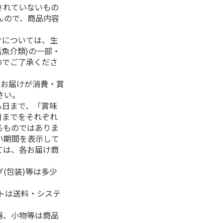
されていないもの
んので、商品内容
けについては、生
活魚介類)の一部・
のでご了承くださ
、お届けが消費・賞
さい。
る日まで、「賞味
日までをそれぞれ
るものではありま
い期間を表示して
ては、各お届け商
(包装)等は多少
フトは送料・システ
器、小物等は商品