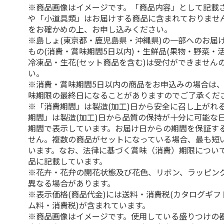
※商品画像はイメージです。「商品内容」として記載
や「小道具類」はお届けする商品に含まれておりませ
をお確かめの上、お申し込みください。
※島しょ(東京都・鹿児島県・沖縄県)の一部へのお届
もの(消費・賞味期間5日以内)・生鮮品(果物・野菜・
冷凍品・生花(セット商品を含む)は受付ができません
い。
※消費・賞味期間5日以内の商品をお申込みの場合は
味期限の最終日になることがありますのでご了承くだ
※「消費期間」は製造(加工)日から安全に召し上がれ
期間」は製造(加工)日から品質の保持が十分に可能な
期間で表示しています。お届け日からの期間を保証す
せん。複数の商品がセットになっている場合、最も短
います。なお、法律に基づく賞味（消費）期限につい
品に記載しています。
※花卉・花弁の開花状態及び花色、リボン、ラッピング
異なる場合があります。
※表示価格(商品代金)には送料・消費税(カタログギ
ム料・消費税)が含まれています。
※商品画像はイメージです。使用している盛りつけの