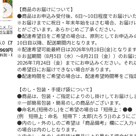
【商品のお届けについて】
●商品はお申込み受付後、6日～10日程度でお届けい
※お届けまでに祝日・年末年始をはさむ場合、お届け
ニメ『ジョジョの
水森亜土／ステッカ
リラックマ／マルチ
令和八年七
とがございます。あらかじめご了承ください。
妙な冒険 黄金の
ーセット
ケース
優勝力士純金
●配達希望日をご希望の場合は、原則としてお申込み
』チョコラータと
【安青錦】
10日目以降、配送期間内となります。
ッ
5.0
…
（7）
5.0
（6）
※配達希望可能最終日は2026年9月18日(金)となりま
,969円
600円
1,100円
605,000
※お盆期間（8月5日（水）～8月21日（金））のお届
送料別・税込)
(送料別・税込)
(送料別・税込)
(送料・税込)
2026年7月24日（金）までにお申込みください。そ
の希望日にお届けできない場合があります。
●配達時間をご希望の場合は、配達希望時間帯をご指
【のし・包装・手提げ袋について】
●商品は、包装・ご指定によりのし掛けしてお届けし
※一部簡易包装・簡易のしの商品がございます。
●命名札(短冊のし)をご希望の場合は「短冊上：●●
(例 短冊上：命名 短冊下：太郎(たろう))のように
●内のし・外のしのご希望は「商品備考」欄にご入力
の場合は内のしとなります。