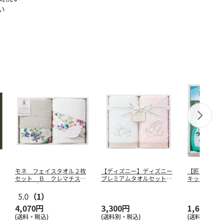
い
モネ フェイスタオル２枚
【ディズニー】ディズニー
【匠洗】匠
セット Ｂ クレマチス×
プレミアムタオルセット
キッチン洗
スイトピー
…
ＷＦ３０８
…
Ａ－１５５
5.0
（1）
4,070円
3,300円
1,650円
(送料・税込)
(送料別・税込)
(送料別・税込