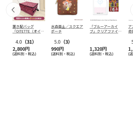
置き配バッグ
水森亜土／スクエア
「ブルーアーカイ
ア
「OITETTE（オイテ
ポーチ
ブ」クリアファイル
奇
ッテ）」
&ステッカーセット
風
4.0
（31）
5.0
（3）
セ
2,800円
990円
1,320円
1
(送料別・税込)
(送料別・税込)
(送料別・税込)
(