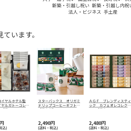
新築・引越し祝い
新築・引越し内祝
法人・ビジネス
手土産
見ています。
ロイヤルホテル監
スターバックス オリガミ
ＡＧＦ ブレンディスティ
イヤルガトーコレク
ドリップコーヒーギフトＣ
ック カフェオレコレクシ
Ａ【慶
…
【慶事用】
ョン【慶事
…
0円
2,490円
2,480円
税込)
(送料・税込)
(送料・税込)