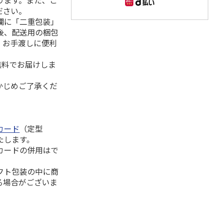
ります。また、ご
ださい。
欄に「二重包装」
後、配送用の梱包
。お手渡しに便利
無料でお届けしま
かじめご了承くだ
カード
（定型
たします。
カードの併用はで
フト包装の中に商
る場合がございま