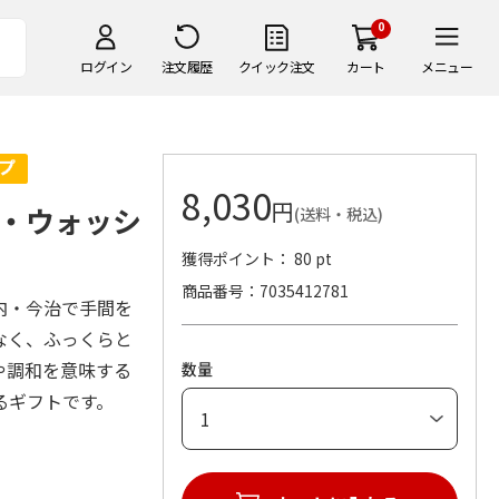
0
ログイン
注文履歴
クイック注文
カート
メニュー
8,030
円
・ウォッシ
(送料・税込)
獲得ポイント： 80 pt
商品番号
7035412781
内・今治で手間を
なく、ふっくらと
や調和を意味する
数量
るギフトです。