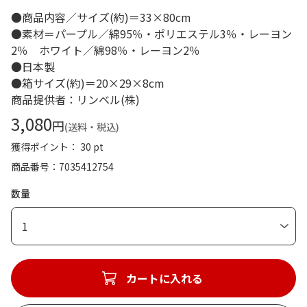
●商品内容／サイズ(約)＝33×80cm
●素材＝パープル／綿95％・ポリエステル3％・レーヨン
2％ ホワイト／綿98％・レーヨン2％
●日本製
●箱サイズ(約)＝20×29×8cm
商品提供者：リンベル(株)
3,080
円
(送料・税込)
獲得ポイント： 30 pt
商品番号
7035412754
数量
1
カートに入れる