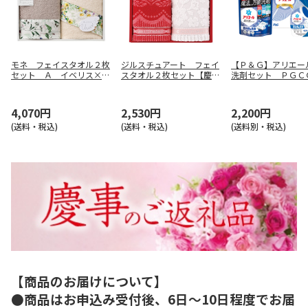
モネ フェイスタオル２枚
ジルスチュアート フェイ
【Ｐ＆Ｇ】アリエー
セット Ａ イベリス×レ
スタオル２枚セット【慶事
洗剤セット ＰＧＣ
モンリーフ【慶事用】
用】
０Ｆ
4,070円
2,530円
2,200円
(送料・税込)
(送料・税込)
(送料別・税込)
【商品のお届けについて】
●商品はお申込み受付後、6日～10日程度でお届