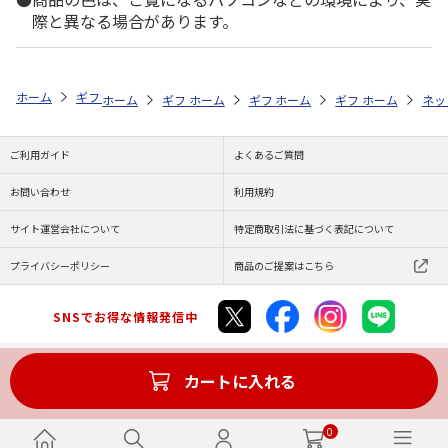
際と異なる場合があります。
ホーム
ギフト通販
内祝い・お返し
結婚内祝い
ＨＡＮＡ ＳＨＩ
ホーム
ギフト通販
ホーム
内祝い・お返し
ギフト通販
ホーム
内祝い・お返し
ギフト通販
結婚内祝い
ホーム
内祝
ネッ
予
ご利用ガイド
よくあるご質問
お問い合わせ
利用規約
サイト運営会社について
特定商取引法に基づく表記について
プライバシーポリシー
商品のご提案はこちら
SNSでお得な情報発信中
カートに入れる
Copyright (C) JAPAN POST Co.,Ltd. All Rights Reserved.
0