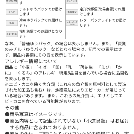
す
チルドゆうパックでお届け
定形外郵便(簡易書留)でお届
します
けします
冷凍ゆうパックでお届けし
レターパックライトでお届け
ます。
します
佐川急便でのお届けとなり
ます
なお、「普通ゆうパック」の場合は表示しません。また、「夏期
のみチルドゆうパック」などとなる場合は、記号での表示はせ
ず、商品内容欄にその旨を表示しています。
アレルギー情報について
商品に「小麦」「そば」「卵」「乳」「落花生」「えび」「か
に」「くるみ」のアレルギー特定8品目を含んでいる場合に品目名
を表示します。
※エビ・カニを除く魚介類（これらの魚介類を原材料として製造
された加工品も含む）は、漁獲漁法によりエビ・カニが混じって
いる場合があります。 また、これらの魚介類は、エサとしてエ
ビ・カニを食べている可能性があります。
その他
商品写真はイメージです。
商品内容として記載されていない「小道具類」はお届け
する商品に含まれておりません。
商品の色は、ご覧になるパソコンなどの環境により、実