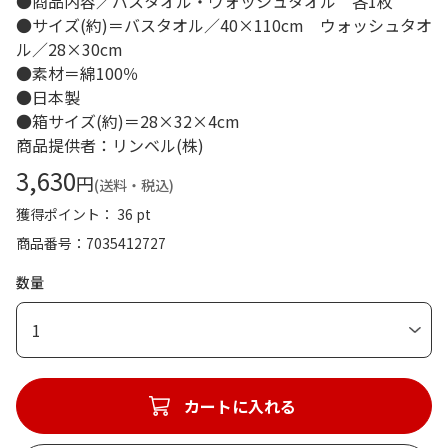
●商品内容／バスタオル・ウォッシュタオル 各1枚
●サイズ(約)＝バスタオル／40×110cm ウォッシュタオ
ル／28×30cm
●素材＝綿100％
●日本製
●箱サイズ(約)＝28×32×4cm
商品提供者：リンベル(株)
3,630
円
(送料・税込)
獲得ポイント： 36 pt
商品番号
7035412727
数量
1
カートに入れる