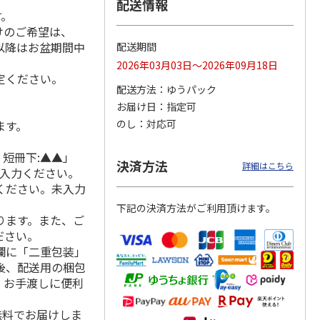
配送情報
す。
けのご希望は、
れ以降はお盆期間中
配送期間
ジョの
令和八年七月場所
ポムポムプリン30th
リラックマ／クリア
2026年03月03日～2026年09月18日
黄金の
優勝力士純金製小判
おもちもちもちクッ
ファイル３点セット
定ください。
ータと
【安青錦】
ション
配送方法
ゆうパック
お届け日
指定可
605,000円
4,950円
750円
のし
対応可
ます。
)
(送料・税込)
(送料別・税込)
(送料別・税込)
 短冊下:▲▲」
決済方法
詳細はこちら
ご入力ください。
ください。未入力
下記の決済方法がご利用頂けます。
ります。また、ご
ださい。
欄に「二重包装」
後、配送用の梱包
。お手渡しに便利
無料でお届けしま