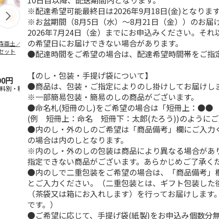
10日目以降、配送期間内となります。
※配達希望可能最終日は2026年9月18日(金)となりま
※お盆期間（8月5日（水）～8月21日（金））のお届
2026年7月24日（金）までにお申込みください。そ
の希望日にお届けできない場合があります。
森亜土／ステッカ
リラックマ／マルチ
ポムポムプリン30th
アニメ『ジョ
セット
ケース
おもちもちもちマス
奇妙な冒険 
●配達時間をご希望の場合は、配達希望時間帯をご指
コット
風』チョコラ
5.0
（6）
セッ
5.0
…
（7）
【のし・包装・手提げ袋について】
00円
1,100円
2,200円
1,969円
●商品は、包装・ご指定によりのし掛けしてお届けし
送料別・税込)
(送料別・税込)
(送料別・税込)
(送料別・税込
※一部簡易包装・簡易のしの商品がございます。
●命名札(短冊のし)をご希望の場合は「短冊上：●●
(例 短冊上：命名 短冊下：太郎(たろう))のように
●内のし・外のしのご希望は「商品備考」欄にご入力
の場合は内のしとなります。
※内のし・外のしの包装は商品により異なる場合があ
指定できない商品がございます。あらかじめご了承く
●内のしで二重包装をご希望の場合は、「商品備考」
とご入力ください。（二重包装とは、ギフト包装した
（茶袋又は箱にお入れします）を行ってお届けします
です。）
●ご希望に応じて、手提げ袋(紙製)をお申込み個数分