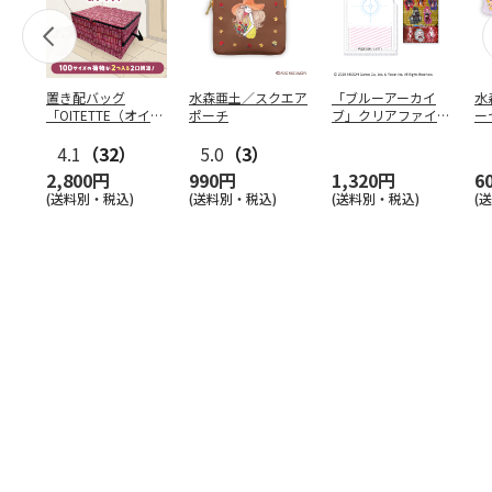
置き配バッグ
水森亜土／スクエア
「ブルーアーカイ
水
「OITETTE（オイテ
ポーチ
ブ」クリアファイル
ー
ッテ）」
&ステッカーセット
4.1
（32）
5.0
（3）
2,800円
990円
1,320円
6
(送料別・税込)
(送料別・税込)
(送料別・税込)
(