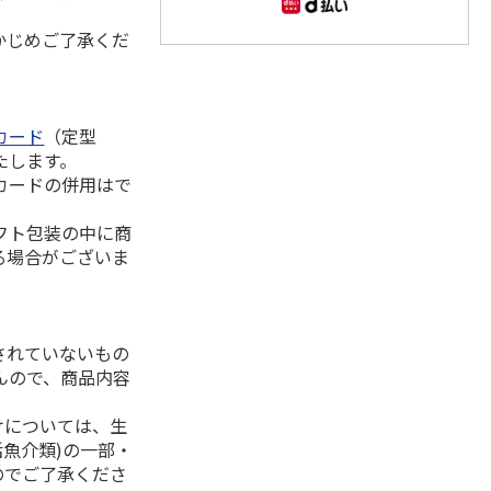
かじめご了承くだ
カード
（定型
たします。
カードの併用はで
フト包装の中に商
る場合がございま
されていないもの
んので、商品内容
けについては、生
活魚介類)の一部・
のでご了承くださ