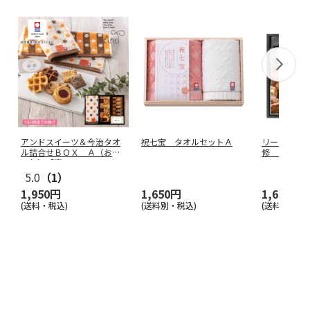
アンドスイーツ＆今治タオ
祝七宝 タオルセットＡ
リーガロイ
ル詰合せＢＯＸ Ａ（お名
修 ロイヤ
入れ）【慶
…
ション
5.0
（1）
1,950円
1,650円
1,620円
(送料・税込)
(送料別・税込)
(送料別・税込