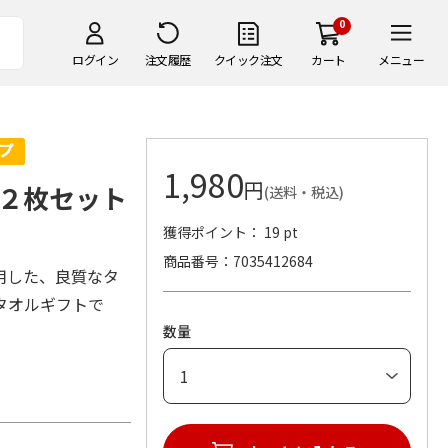
0
ログイン
注文履歴
クイック注文
カート
メニュー
1,980
円
２枚セット
(送料・税込)
獲得ポイント： 19 pt
商品番号
7035412684
用した、良質なタ
タオルギフトで
数量