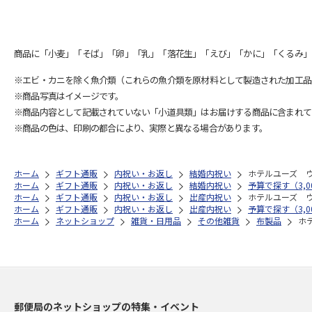
商品に「小麦」「そば」「卵」「乳」「落花生」「えび」「かに」「くるみ」
※エビ・カニを除く魚介類（これらの魚介類を原材料として製造された加工品
※商品写真はイメージです。
※商品内容として記載されていない「小道具類」はお届けする商品に含まれて
※商品の色は、印刷の都合により、実際と異なる場合があります。
ホーム
ギフト通販
内祝い・お返し
結婚内祝い
ホテルユーズ 
ホーム
ギフト通販
内祝い・お返し
結婚内祝い
予算で探す（3,0
ホーム
ギフト通販
内祝い・お返し
出産内祝い
ホテルユーズ 
ホーム
ギフト通販
内祝い・お返し
出産内祝い
予算で探す（3,0
ホーム
ネットショップ
雑貨・日用品
その他雑貨
布製品
ホ
郵便局のネットショップの特集・イベント