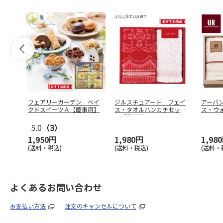
フェアリーガーデン ベイ
ジルスチュアート フェイ
アーバ
クドスイーツＡ【慶事用】
ス・タオルハンカチセット
ス・ウ
Ａ【慶事用
…
ト ブ
5.0
（3）
1,950円
1,980円
1,98
(送料・税込)
(送料・税込)
(送料・
よくあるお問い合わせ
お支払い方法
注文のキャンセルについて