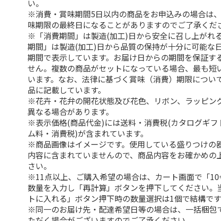
い。
※消費・賞味期間5日以内の商品をお申込みの場合は
味期限の最終日になることがありますのでご了承くだ
※「消費期間」は製造(加工)日から安全に召し上がれ
期間」は製造(加工)日から品質の保持が十分に可能な
期間で表示しています。お届け日からの期間を保証す
せん。複数の商品がセットになっている場合、最も短
います。なお、法律に基づく賞味（消費）期限につい
品に記載しています。
※花卉・花弁の開花状態及び花色、リボン、ラッピング
異なる場合があります。
※表示価格(商品代金)には送料・消費税(カタログギ
ム料・消費税)が含まれています。
※商品画像はイメージです。使用している盛りつけの
内容に含まれていませんので、商品内容をお確かめの
さい。
※11点以上、ご購入希望の場合は、カート画面で「10
数量を入力し「再計算」ボタンを押下してください。
トに入れる」ボタン押下時の数量選択は1個で結構です
※同一のお届け先・配達希望日等の場合は、一括梱包
ただく場合がございますのでご了承ください。