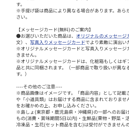
す。
※手提げ袋は商品により異なる場合があります。あら
さい。
【メッセージカード(無料)のご案内】
●お選びいただいた商品は、
オリジナルのメッセージ
文）、
写真入りメッセージカード
でより素敵に演出い
※オリジナルメッセージカードと写真入りメッセージ
きません。
※オリジナルメッセージカードは、化粧箱もしくはギ
品と共に同梱されます。（一部商品で取り扱いが異な
す。）
----その他のご注意----
※商品画像はイメージです。「商品内容」として記載
や「小道具類」はお届けする商品に含まれておりませ
をお確かめの上、お申し込みください。
※島しょ(東京都・鹿児島県・沖縄県)の一部へのお届
もの(消費・賞味期間5日以内)・生鮮品(果物・野菜・
冷凍品・生花(セット商品を含む)は受付ができません