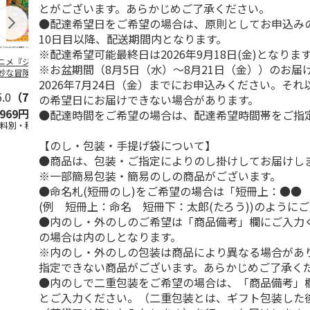
とがございます。あらかじめご了承ください。
●配達希望日をご希望の場合は、原則としてお申込み
10日目以降、配送期間内となります。
※配達希望可能最終日は2026年9月18日(金)となりま
ニメ『ジョジョの
水森亜土／ステッカ
リラックマ／マルチ
令和八年七
※お盆期間（8月5日（水）～8月21日（金））のお届
妙な冒険 黄金の
ーセット
ケース
優勝力士純金
2026年7月24日（金）までにお申込みください。そ
』チョコラータと
【安青錦】
ッ
5.0
…
（7）
5.0
（6）
の希望日にお届けできない場合があります。
,969円
600円
1,100円
605,000
●配達時間をご希望の場合は、配達希望時間帯をご指
送料別・税込)
(送料別・税込)
(送料別・税込)
(送料・税込)
【のし・包装・手提げ袋について】
●商品は、包装・ご指定によりのし掛けしてお届けし
※一部簡易包装・簡易のしの商品がございます。
●命名札(短冊のし)をご希望の場合は「短冊上：●●
(例 短冊上：命名 短冊下：太郎(たろう))のように
●内のし・外のしのご希望は「商品備考」欄にご入力
の場合は内のしとなります。
※内のし・外のしの包装は商品により異なる場合があ
指定できない商品がございます。あらかじめご了承く
●内のしで二重包装をご希望の場合は、「商品備考」
とご入力ください。（二重包装とは、ギフト包装した