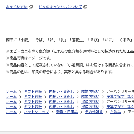
お支払い方法
注文のキャンセルについて
商品に「小麦」「そば」「卵」「乳」「落花生」「えび」「かに」「くるみ」
※エビ・カニを除く魚介類（これらの魚介類を原材料として製造された加工品
※商品写真はイメージです。
※商品内容として記載されていない「小道具類」はお届けする商品に含まれて
※商品の色は、印刷の都合により、実際と異なる場合があります。
ホーム
ギフト通販
内祝い・お返し
結婚内祝い
アーバンリサー
ホーム
ギフト通販
内祝い・お返し
結婚内祝い
予算で探す（3,0
ホーム
ギフト通販
内祝い・お返し
出産内祝い
アーバンリサー
ホーム
ギフト通販
内祝い・お返し
出産内祝い
予算で探す（3,0
ホーム
ネットショップ
雑貨・日用品
その他雑貨
布製品
ア