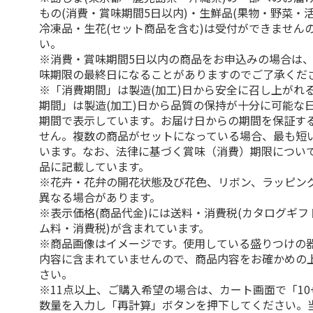
もの(消費・賞味期間5日以内)・生鮮品(果物・野菜・
冷凍品・生花(セット商品を含む)は受付ができません
い。
※消費・賞味期間5日以内の商品をお申込みの場合は
味期限の最終日になることがありますのでご了承くだ
※「消費期間」は製造(加工)日から安全に召し上がれ
期間」は製造(加工)日から品質の保持が十分に可能な
期間で表示しています。お届け日からの期間を保証す
せん。複数の商品がセットになっている場合、最も短
います。なお、法律に基づく賞味（消費）期限につい
品に記載しています。
※花卉・花弁の開花状態及び花色、リボン、ラッピング
異なる場合があります。
※表示価格(商品代金)には送料・消費税(カタログギ
ム料・消費税)が含まれています。
※商品画像はイメージです。使用している盛りつけの
内容に含まれていませんので、商品内容をお確かめの
さい。
※11点以上、ご購入希望の場合は、カート画面で「10
数量を入力し「再計算」ボタンを押下してください。