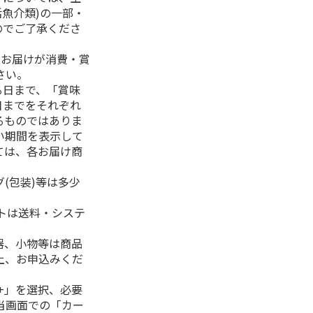
活魚介類)の一部・
のでご了承くださ
、お届けが消費・賞
さい。
る日まで、「賞味
日までをそれぞれ
るものではありま
い期間を表示して
ては、各お届け商
(包装)等は多少
フトは送料・システ
器、小物等は商品
上、お申込みくだ
+」を選択、必要
当画面での「カー