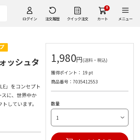
0
ログイン
注文履歴
クイック注文
カート
メニュー
1,980
円
ォッシュタ
(送料・税込)
獲得ポイント： 19 pt
商品番号
7035412553
STYLE」をコンセプト
ースに、世界中か
クトしています。
数量