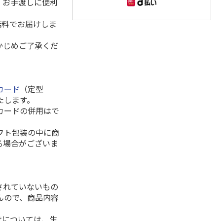
。お手渡しに便利
無料でお届けしま
かじめご了承くだ
カード
（定型
たします。
カードの併用はで
フト包装の中に商
る場合がございま
されていないもの
んので、商品内容
けについては、生