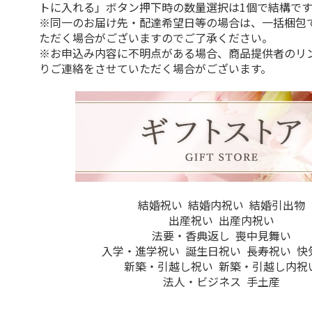
トに入れる」ボタン押下時の数量選択は1個で結構です
※同一のお届け先・配達希望日等の場合は、一括梱包
ただく場合がございますのでご了承ください。
※お申込み内容に不明点がある場合、商品提供者のリ
りご連絡をさせていただく場合がございます。
結婚祝い
結婚内祝い
結婚引出物
出産祝い
出産内祝い
法要・香典返し
喪中見舞い
入学・進学祝い
誕生日祝い
長寿祝い
快
新築・引越し祝い
新築・引越し内祝
法人・ビジネス
手土産