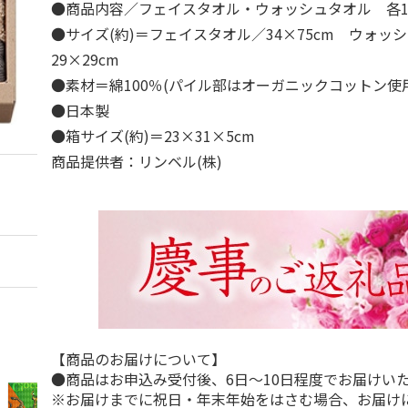
●商品内容／フェイスタオル・ウォッシュタオル 各
●サイズ(約)＝フェイスタオル／34×75cm ウォッ
29×29cm
●素材＝綿100％(パイル部はオーガニックコットン使
●日本製
●箱サイズ(約)＝23×31×5cm
商品提供者：リンベル(株)
【商品のお届けについて】
●商品はお申込み受付後、6日～10日程度でお届けい
※お届けまでに祝日・年末年始をはさむ場合、お届け