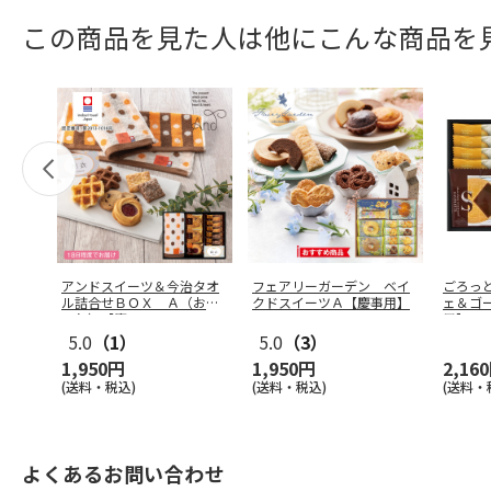
この商品を見た人は他にこんな商品を
アンドスイーツ＆今治タオ
フェアリーガーデン ベイ
ごろっ
ル詰合せＢＯＸ Ａ（お名
クドスイーツＡ【慶事用】
ェ＆ゴ
入れ）【慶
…
用】
5.0
（1）
5.0
（3）
1,950円
1,950円
2,16
(送料・税込)
(送料・税込)
(送料・
よくあるお問い合わせ