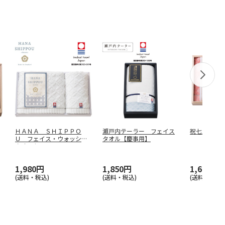
ＨＡＮＡ ＳＨＩＰＰＯ
瀬戸内テーラー フェイス
祝七宝 タ
Ｕ フェイス・ウォッシュ
タオル【慶事用】
タオルセット
…
1,980円
1,850円
1,650円
(送料・税込)
(送料・税込)
(送料別・税込