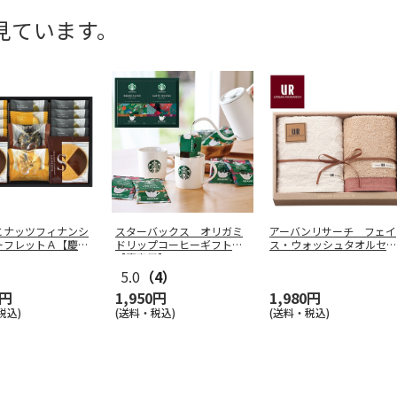
見ています。
とナッツフィナンシ
スターバックス オリガミ
アーバンリサーチ フェイ
ーフレットＡ【慶事
ドリップコーヒーギフトＢ
ス・ウォッシュタオルセッ
【慶事用】
ト レッド
…
5.0
（4）
0円
1,950円
1,980円
税込)
(送料・税込)
(送料・税込)