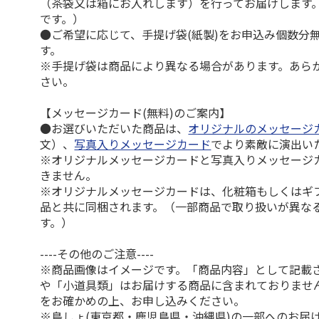
（茶袋又は箱にお入れします）を行ってお届けします
です。）
●ご希望に応じて、手提げ袋(紙製)をお申込み個数分
す。
※手提げ袋は商品により異なる場合があります。あら
さい。
【メッセージカード(無料)のご案内】
●お選びいただいた商品は、
オリジナルのメッセージ
文）、
写真入りメッセージカード
でより素敵に演出い
※オリジナルメッセージカードと写真入りメッセージ
きません。
※オリジナルメッセージカードは、化粧箱もしくはギ
品と共に同梱されます。（一部商品で取り扱いが異な
す。）
----その他のご注意----
※商品画像はイメージです。「商品内容」として記載
や「小道具類」はお届けする商品に含まれておりませ
をお確かめの上、お申し込みください。
※島しょ(東京都・鹿児島県・沖縄県)の一部へのお届