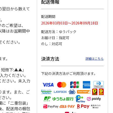
配送情報
の翌日から数えて
配送期間
す。
月場所
リラックマ／クリア
「犬夜叉」アクリル
大谷翔平 THE
2026年03月03日～2026年09月18日
けのご希望は、
製小判
ファイル３点セット
ジオラマスタンド
GOLDEN TWO-WAY
れ以降はお盆期間中
（殺生丸）
アクリルス
…
配送方法
ゆうパック
5.0
（4）
5.0
（4）
お届け日
指定可
円
750円
3,300円
2,750円
定ください。
のし
対応可
(送料別・税込)
(送料別・税込)
(送料別・税込)
決済方法
ます。
詳細はこちら
 短冊下:▲▲」
下記の決済方法がご利用頂けます。
ご入力ください。
ください。未入力
ります。また、ご
ださい。
欄に「二重包装」
後、配送用の梱包