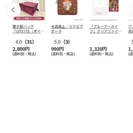
置き配バッグ
水森亜土／スクエア
「ブルーアーカイ
ア
「OITETTE（オイテ
ポーチ
ブ」クリアファイル
奇
ッテ）」
&ステッカーセット
風
4.0
（31）
5.0
（3）
セ
2,800円
990円
1,320円
1
(送料別・税込)
(送料別・税込)
(送料別・税込)
(