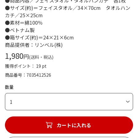
●商品内容／フェイスタオル・タオルハンカチ 各1枚
●サイズ(約)＝フェイスタオル／34×70cm タオルハン
カチ／25×25cm
●素材＝綿100％
●ベトナム製
●箱サイズ(約)＝24×21×6cm
商品提供者：リンベル(株)
1,980
円
(送料・税込)
獲得ポイント： 19 pt
商品番号
7035412526
数量
1
カートに入れる