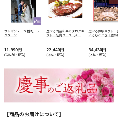
プレゼンテージ 婚礼 ノ
選べる国産和牛カタログギ
選べる体験ギフト 
クターン
フト 延壽コース（ｅ－Ｇ
えるひととき【慶事
ｉｆｔ）【慶事用】
11,990円
22,440円
34,430円
(送料別・税込)
(送料・税込)
(送料・税込)
【商品のお届けについて】