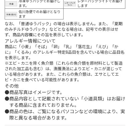
冷凍ゆうパックでお届けし
レターパックライトでお届け
ます。
します
佐川急便でのお届けとなり
ます
なお、「普通ゆうパック」の場合は表示しません。また、「夏期
のみチルドゆうパック」などとなる場合は、記号での表示はせ
ず、商品内容欄にその旨を表示しています。
アレルギー情報について
商品に「小麦」「そば」「卵」「乳」「落花生」「えび」「か
に」「くるみ」のアレルギー特定8品目を含んでいる場合に品目名
を表示します。
※エビ・カニを除く魚介類（これらの魚介類を原材料として製造
された加工品も含む）は、漁獲漁法によりエビ・カニが混じって
いる場合があります。 また、これらの魚介類は、エサとしてエ
ビ・カニを食べている可能性があります。
その他
商品写真はイメージです。
商品内容として記載されていない「小道具類」はお届け
する商品に含まれておりません。
商品の色は、ご覧になるパソコンなどの環境により、実
際と異なる場合があります。