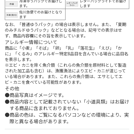
冷凍ゆうパックでお届けし
レターパックライトでお届け
ます。
します
佐川急便でのお届けとなり
ます
なお、「普通ゆうパック」の場合は表示しません。また、「夏期
のみチルドゆうパック」などとなる場合は、記号での表示はせ
ず、商品内容欄にその旨を表示しています。
アレルギー情報について
商品に「小麦」「そば」「卵」「乳」「落花生」「えび」「か
に」「くるみ」のアレルギー特定8品目を含んでいる場合に品目名
を表示します。
※エビ・カニを除く魚介類（これらの魚介類を原材料として製造
された加工品も含む）は、漁獲漁法によりエビ・カニが混じって
いる場合があります。 また、これらの魚介類は、エサとしてエ
ビ・カニを食べている可能性があります。
その他
商品写真はイメージです。
商品内容として記載されていない「小道具類」はお届け
する商品に含まれておりません。
商品の色は、ご覧になるパソコンなどの環境により、実
際と異なる場合があります。