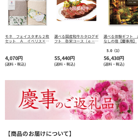
モネ フェイスタオル２枚
選べる国産和牛カタログギ
選べる体験ギフト 
セット Ａ イベリス×レ
フト 弥栄コース（ｅ－Ｇ
なしの宿【慶事用】
モンリーフ【慶事用】
ｉｆｔ）【慶事用】
5.0
（1）
4,070円
55,440円
56,430円
(送料・税込)
(送料・税込)
(送料・税込)
【商品のお届けについて】