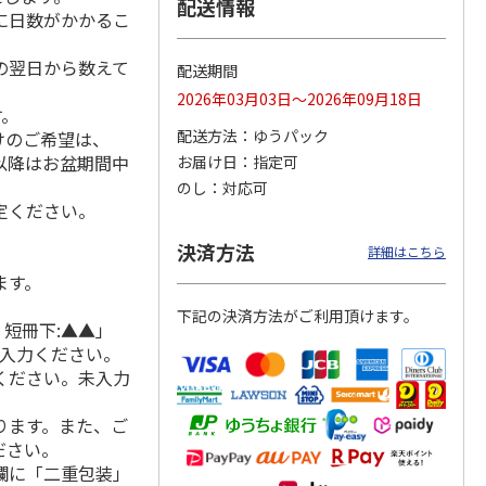
配送情報
に日数がかかるこ
の翌日から数えて
配送期間
ド ジ
備蓄用毛布コンパク
泉州南部織 コット
泉州南部織 タオル
2026年03月03日～2026年09月18日
す。
オルケ
ト２枚セット
ンケット ブルー
ケット２枚セット
】
【慶事用】
【慶事用】
配送方法
ゆうパック
けのご希望は、
れ以降はお盆期間中
お届け日
指定可
5,500円
11,330円
22,330円
のし
対応可
(送料・税込)
(送料・税込)
(送料・税込)
定ください。
決済方法
詳細はこちら
ます。
下記の決済方法がご利用頂けます。
 短冊下:▲▲」
ご入力ください。
ください。未入力
ります。また、ご
ださい。
欄に「二重包装」