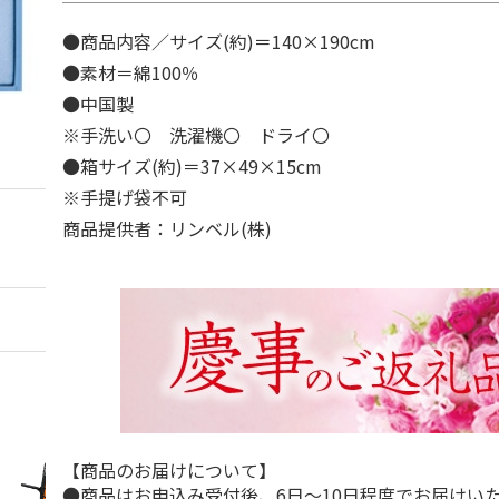
●商品内容／サイズ(約)＝140×190cm
●素材＝綿100％
●中国製
※手洗い〇 洗濯機〇 ドライ〇
●箱サイズ(約)＝37×49×15cm
※手提げ袋不可
商品提供者：リンベル(株)
【商品のお届けについて】
●商品はお申込み受付後、6日～10日程度でお届けい