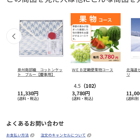
泉州南部織 コットンケッ
ＷＥＢ定期便果物コース
北海道
ト ブルー【慶事用】
リ
4.5
（102）
11,330円
3,780円
11,0
(送料・税込)
(送料・税込)
(送料別
よくあるお問い合わせ
お支払い方法
注文のキャンセルについて