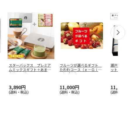
スターバックス プレミア
フルーツが選べるギフト
瀬戸内テー
ムミックスギフト＋あまお
たわわコース（ｅ－Ｇｉｆ
ット ベー
う苺ラング
…
ｔ）【弔事
…
3,890円
11,000円
11,330円
(送料・税込)
(送料・税込)
(送料・税込)