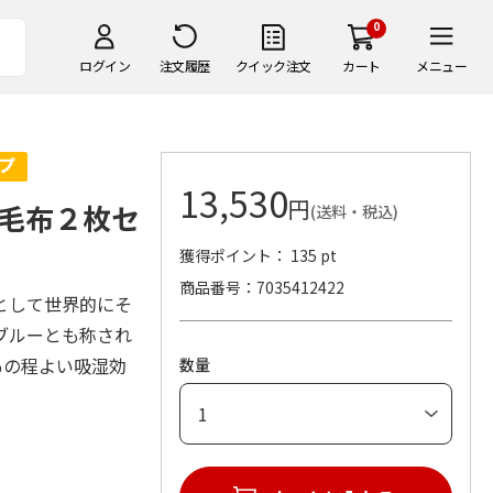
0
ログイン
注文履歴
クイック注文
カート
メニュー
13,530
円
毛布２枚セ
(送料・税込)
獲得ポイント： 135 pt
商品番号
7035412422
として世界的にそ
ブルーとも称され
％の程よい吸湿効
数量