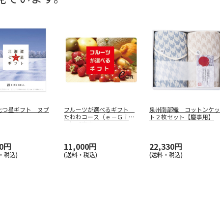
七つ星ギフト ヌプ
フルーツが選べるギフト
泉州南部織 コットンケッ
たわわコース（ｅ－Ｇｉｆ
ト２枚セット【慶事用】
ｔ）【慶事
…
00円
11,000円
22,330円
・税込)
(送料・税込)
(送料・税込)