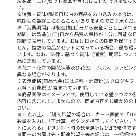
冷凍品・生花(セット商品を含む)は受付ができません
い。
※消費・賞味期間5日以内の商品をお申込みの場合は
味期限の最終日になることがありますのでご了承くだ
※「消費期間」は製造(加工)日から安全に召し上がれ
期間」は製造(加工)日から品質の保持が十分に可能な
期間で表示しています。お届け日からの期間を保証す
せん。複数の商品がセットになっている場合、最も短
います。なお、法律に基づく賞味（消費）期限につい
品に記載しています。
※花卉・花弁の開花状態及び花色、リボン、ラッピング
異なる場合があります。
※表示価格(商品代金)には送料・消費税(カタログギ
ム料・消費税)が含まれています。
※商品画像はイメージです。使用している盛りつけの
内容に含まれていませんので、商品内容をお確かめの
さい。
※11点以上、ご購入希望の場合は、カート画面で「10
数量を入力し「再計算」ボタンを押下してください。
トに入れる」ボタン押下時の数量選択は1個で結構です
※同一のお届け先・配達希望日等の場合は、一括梱包