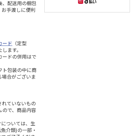
後、配送用の梱包
。お手渡しに便利
カード
（定型
たします。
カードの併用はで
フト包装の中に商
る場合がございま
されていないもの
んので、商品内容
けについては、生
活魚介類)の一部・