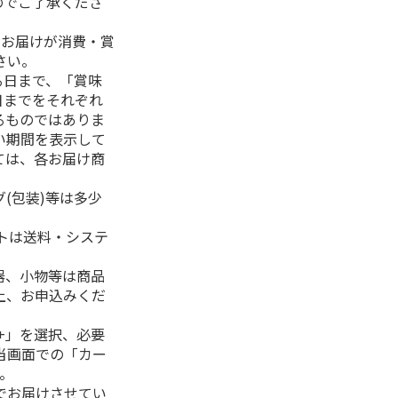
のでご了承くださ
、お届けが消費・賞
さい。
る日まで、「賞味
日までをそれぞれ
るものではありま
い期間を表示して
ては、各お届け商
(包装)等は多少
フトは送料・システ
器、小物等は商品
上、お申込みくだ
+」を選択、必要
当画面での「カー
。
でお届けさせてい