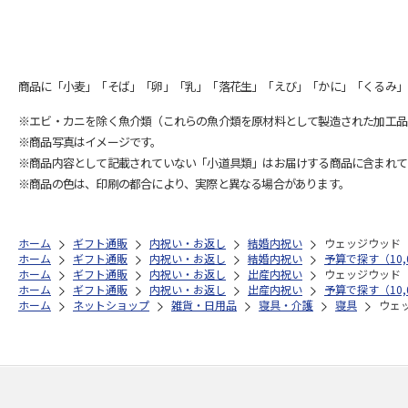
商品に「小麦」「そば」「卵」「乳」「落花生」「えび」「かに」「くるみ」
※エビ・カニを除く魚介類（これらの魚介類を原材料として製造された加工品
※商品写真はイメージです。
※商品内容として記載されていない「小道具類」はお届けする商品に含まれて
※商品の色は、印刷の都合により、実際と異なる場合があります。
ホーム
ギフト通販
内祝い・お返し
結婚内祝い
ウェッジウッド
ホーム
ギフト通販
内祝い・お返し
結婚内祝い
予算で探す（10,0
ホーム
ギフト通販
内祝い・お返し
出産内祝い
ウェッジウッド
ホーム
ギフト通販
内祝い・お返し
出産内祝い
予算で探す（10,0
ホーム
ネットショップ
雑貨・日用品
寝具・介護
寝具
ウェ