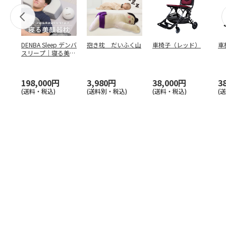
DENBA Sleep デンバ
抱き枕 だいふく山
車椅子（レッド）
車
スリープ｜寝る美顔
器枕
198,000円
3,980円
38,000円
3
(送料・税込)
(送料別・税込)
(送料・税込)
(