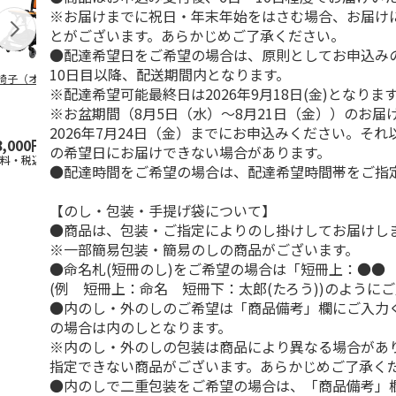
※お届けまでに祝日・年末年始をはさむ場合、お届け
とがございます。あらかじめご了承ください。
●配達希望日をご希望の場合は、原則としてお申込み
10日目以降、配送期間内となります。
椅子（オレンジ）
車椅子（グリーン）
ＡｉＭＹ×ＣＯＶＥ
ウェッジウッ
※配達希望可能最終日は2026年9月18日(金)となりま
ＲＯＳＳ（Ｒ）冷却
ャスパー タ
ブランケット
ット【慶事用
※お盆期間（8月5日（水）～8月21日（金））のお届
2026年7月24日（金）までにお申込みください。そ
8,000円
38,000円
22,000円
6,930円
の希望日にお届けできない場合があります。
送料・税込)
(送料・税込)
(送料・税込)
(送料・税込)
●配達時間をご希望の場合は、配達希望時間帯をご指
【のし・包装・手提げ袋について】
●商品は、包装・ご指定によりのし掛けしてお届けし
※一部簡易包装・簡易のしの商品がございます。
●命名札(短冊のし)をご希望の場合は「短冊上：●●
(例 短冊上：命名 短冊下：太郎(たろう))のように
●内のし・外のしのご希望は「商品備考」欄にご入力
の場合は内のしとなります。
※内のし・外のしの包装は商品により異なる場合があ
指定できない商品がございます。あらかじめご了承く
●内のしで二重包装をご希望の場合は、「商品備考」