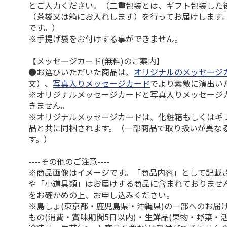
とご入力ください。（二重包装とは、ギフト包装した
（茶袋又は箱にお入れします）を行ってお届けします
です。）
※手提げ袋をお付けする事ができません。
【メッセージカード(無料)のご案内】
●お選びいただいた商品は、
オリジナルのメッセージ
文）、
写真入りメッセージカード
でより素敵に演出い
※オリジナルメッセージカードと写真入りメッセージ
きません。
※オリジナルメッセージカードは、化粧箱もしくはギ
品と共に同梱されます。（一部商品で取り扱いが異な
す。）
----その他のご注意----
※商品画像はイメージです。「商品内容」として記載
や「小道具類」はお届けする商品に含まれておりませ
をお確かめの上、お申し込みください。
※島しょ(東京都・鹿児島県・沖縄県)の一部へのお届
もの(消費・賞味期間5日以内)・生鮮品(果物・野菜・