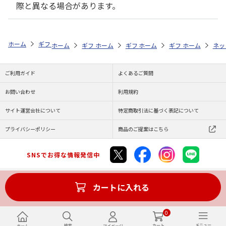
際と異なる場合があります。
ホーム
ギフト通販
内祝い・お返し
結婚内祝い
ポロ ラルフ ロ
ホーム
ギフト通販
ホーム
内祝い・お返し
ギフト通販
ホーム
内祝い・お返し
ギフト通販
結婚内祝い
ホーム
内祝
ネッ
予
ご利用ガイド
よくあるご質問
お問い合わせ
利用規約
サイト運営会社について
特定商取引法に基づく表記について
プライバシーポリシー
商品のご提案はこちら
SNSでお得な情報発信中
カートに入れる
Copyright (C) JAPAN POST Co.,Ltd. All Rights Reserved.
0