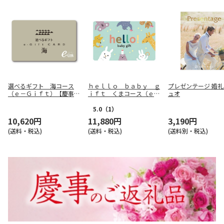
選べるギフト 海コース
ｈｅｌｌｏ ｂａｂｙ ｇ
プレゼンテージ 婚
（ｅ－Ｇｉｆｔ）【慶事
ｉｆｔ くまコース（ｅ－
ュオ
用】
Ｇｉｆｔ）【慶事用】
5.0
（1）
10,620円
11,880円
3,190円
(送料・税込)
(送料・税込)
(送料別・税込)