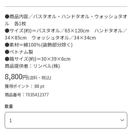
●商品内容／バスタオル・ハンドタオル・ウォッシュタオ
ル 各1枚
●サイズ(約)＝バスタオル／65×120cm ハンドタオル／
34×85cm ウォッシュタオル／34×34cm
●素材＝綿100％(装飾部分除く)
●ベトナム製
●箱サイズ(約)＝30×39×6cm
商品提供者：リンベル(株)
8,800
円
(送料・税込)
獲得ポイント： 88 pt
商品番号
7035412377
数量
1