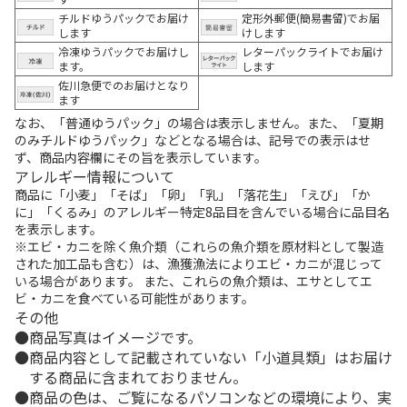
チルドゆうパックでお届け
定形外郵便(簡易書留)でお届
します
けします
冷凍ゆうパックでお届けし
レターパックライトでお届け
ます。
します
佐川急便でのお届けとなり
ます
なお、「普通ゆうパック」の場合は表示しません。また、「夏期
のみチルドゆうパック」などとなる場合は、記号での表示はせ
ず、商品内容欄にその旨を表示しています。
アレルギー情報について
商品に「小麦」「そば」「卵」「乳」「落花生」「えび」「か
に」「くるみ」のアレルギー特定8品目を含んでいる場合に品目名
を表示します。
※エビ・カニを除く魚介類（これらの魚介類を原材料として製造
された加工品も含む）は、漁獲漁法によりエビ・カニが混じって
いる場合があります。 また、これらの魚介類は、エサとしてエ
ビ・カニを食べている可能性があります。
その他
商品写真はイメージです。
商品内容として記載されていない「小道具類」はお届け
する商品に含まれておりません。
商品の色は、ご覧になるパソコンなどの環境により、実