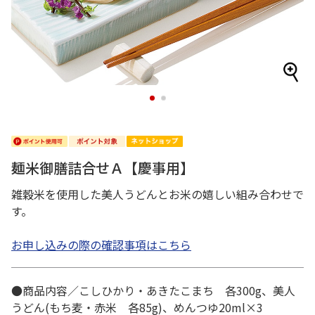
1
2
麺米御膳詰合せＡ【慶事用】
雑穀米を使用した美人うどんとお米の嬉しい組み合わせで
す。
お申し込みの際の確認事項はこちら
●商品内容／こしひかり・あきたこまち 各300g、美人
うどん(もち麦・赤米 各85g)、めんつゆ20ml×3