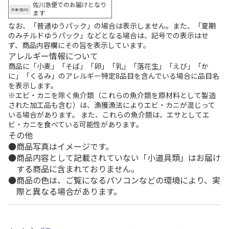
佐川急便でのお届けとなり
ます
なお、「普通ゆうパック」の場合は表示しません。また、「夏期
のみチルドゆうパック」などとなる場合は、記号での表示はせ
ず、商品内容欄にその旨を表示しています。
アレルギー情報について
商品に「小麦」「そば」「卵」「乳」「落花生」「えび」「か
に」「くるみ」のアレルギー特定8品目を含んでいる場合に品目名
を表示します。
※エビ・カニを除く魚介類（これらの魚介類を原材料として製造
された加工品も含む）は、漁獲漁法によりエビ・カニが混じって
いる場合があります。 また、これらの魚介類は、エサとしてエ
ビ・カニを食べている可能性があります。
その他
商品写真はイメージです。
商品内容として記載されていない「小道具類」はお届け
する商品に含まれておりません。
商品の色は、ご覧になるパソコンなどの環境により、実
際と異なる場合があります。