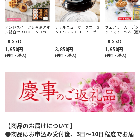
アンドスイーツ＆今治タオ
ホテルニューオータニ Ｓ
フェアリーガーデン
ル詰合せＢＯＸ Ａ（お名
ＡＴＳＵＫＩコーヒーゼリ
クドスイーツＡ【慶
入れ）【慶事用】
ー６個入【慶事用】
5.0
（1）
5.0
（3）
1,950円
3,850円
1,950円
(送料・税込)
(送料・税込)
(送料・税込)
【商品のお届けについて】
●商品はお申込み受付後、6日～10日程度でお届