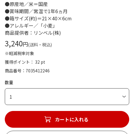
●原産地／米＝国産
●賞味期間／常温で1年6ヵ月
●箱サイズ(約)＝21×40×6cm
●アレルギー／「小麦」
商品提供者：リンベル(株)
3,240
円
(送料・税込)
※軽減税率対象
獲得ポイント： 32 pt
商品番号
7035412246
数量
1
カートに入れる