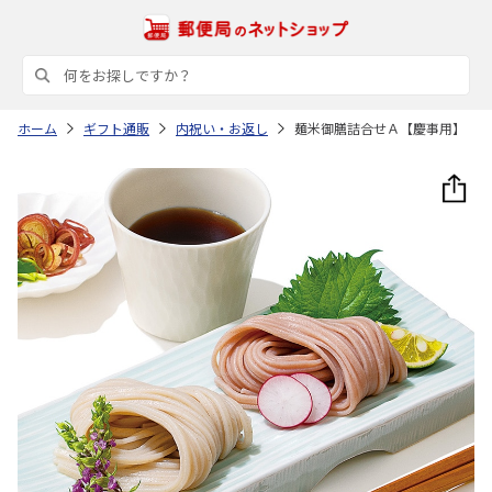
ホーム
ギフト通販
内祝い・お返し
麺米御膳詰合せＡ【慶事用】