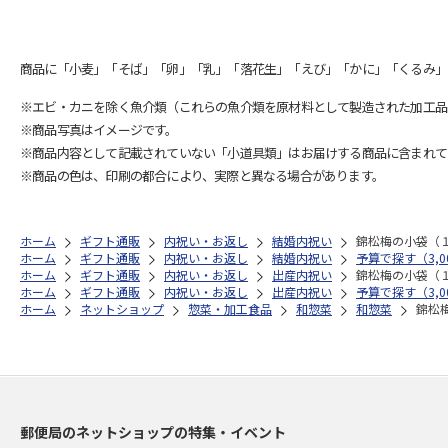
商品に「小麦」「そば」「卵」「乳」「落花生」「えび」「かに」「くるみ」
※エビ・カニを除く魚介類（これらの魚介類を原材料として製造された加工品
※商品写真はイメージです。
※商品内容として記載されていない「小道具類」はお届けする商品に含まれて
※商品の色は、印刷の都合により、実際と異なる場合があります。
ホーム
ギフト通販
内祝い・お返し
結婚内祝い
錦松梅の小袋（
ホーム
ギフト通販
内祝い・お返し
結婚内祝い
予算で探す（3,00
ホーム
ギフト通販
内祝い・お返し
出産内祝い
錦松梅の小袋（
ホーム
ギフト通販
内祝い・お返し
出産内祝い
予算で探す（3,00
ホーム
ネットショップ
惣菜・加工食品
和惣菜
和惣菜
錦松
郵便局のネットショップの特集・イベント