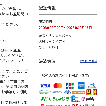
す。
配送情報
けのご希望は、
れ以降はお盆期間中
冷凍】
＜お中元＞信州地粉
＜博多一番どり＞や
＜お中元＞＜日本の
配送期間
定ください。
×人形
おやき こやき（２
きとりセブン７種詰
極み＞鯖缶セット
2026年03月20日～2026年09月18日
和牛の
５個）
合せ
5.0
（1）
配送方法
ゆうパック
3,800円
4,320円
4,650円
ます。
お届け日
指定可
(送料・税込)
(送料・税込)
(送料・税込)
のし
対応可
 短冊下:▲▲」
ご入力ください。
ください。未入力
決済方法
詳細はこちら
ります。また、ご
下記の決済方法がご利用頂けます。
ださい。
欄に「二重包装」
後、配送用の梱包
。お手渡しに便利
無料でお届けしま