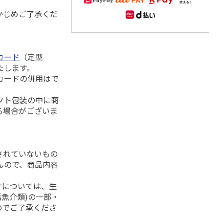
かじめご了承くだ
カード
（定型
たします。
カードの併用はで
フト包装の中に商
る場合がございま
されていないもの
んので、商品内容
けについては、生
活魚介類)の一部・
のでご了承くださ