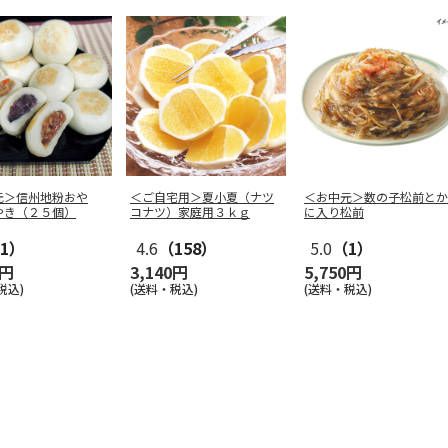
元＞信州地粉おや
＜ご自宅用＞夏小夏（ナツ
＜お中元＞数の子松前とか
やき（２５個）
コナツ）家庭用３ｋｇ
に入り松前
1）
4.6
（158）
5.0
（1）
0円
3,140円
5,750円
税込)
(送料・税込)
(送料・税込)