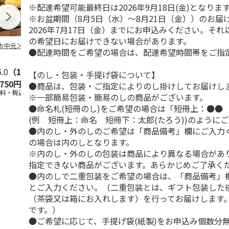
※配達希望可能最終日は2026年9月18日(金)となりま
※お盆期間（8月5日（水）～8月21日（金））のお届
2026年7月17日（金）までにお申込みください。そ
の希望日にお届けできない場合があります。
お中元＞３種詰合
柿安本店 極松阪牛
【冷凍】大阪お好み
＜お中元＞【
●配達時間をご希望の場合は、配達希望時間帯をご指
しぐれ煮詰合せ
焼き人気店の味比べ
＜おこわ米八
EM29
セット
町今半＞黒毛
5.0
（1）
すき
5.0
…
（1）
【のし・包装・手提げ袋について】
,750円
4,012円
4,300円
4,320円
●商品は、包装・ご指定によりのし掛けしてお届けし
送料・税込)
(送料・税込)
(送料・税込)
(送料・税込)
※一部簡易包装・簡易のしの商品がございます。
●命名札(短冊のし)をご希望の場合は「短冊上：●●
(例 短冊上：命名 短冊下：太郎(たろう))のように
●内のし・外のしのご希望は「商品備考」欄にご入力
の場合は内のしとなります。
※内のし・外のしの包装は商品により異なる場合があ
指定できない商品がございます。あらかじめご了承く
●内のしで二重包装をご希望の場合は、「商品備考」
とご入力ください。（二重包装とは、ギフト包装した
（茶袋又は箱にお入れします）を行ってお届けします
です。）
●ご希望に応じて、手提げ袋(紙製)をお申込み個数分