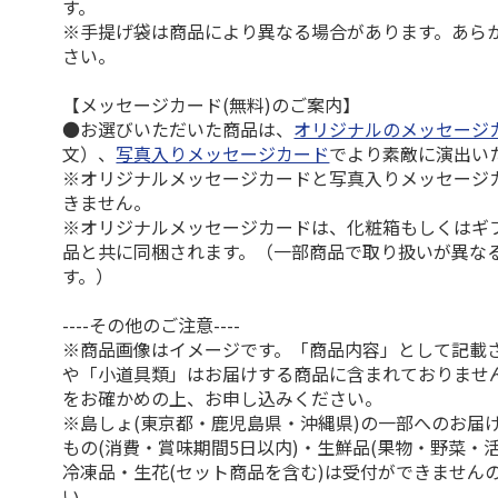
す。
※手提げ袋は商品により異なる場合があります。あら
さい。
【メッセージカード(無料)のご案内】
●お選びいただいた商品は、
オリジナルのメッセージ
文）、
写真入りメッセージカード
でより素敵に演出い
※オリジナルメッセージカードと写真入りメッセージ
きません。
※オリジナルメッセージカードは、化粧箱もしくはギ
品と共に同梱されます。（一部商品で取り扱いが異な
す。）
----その他のご注意----
※商品画像はイメージです。「商品内容」として記載
や「小道具類」はお届けする商品に含まれておりませ
をお確かめの上、お申し込みください。
※島しょ(東京都・鹿児島県・沖縄県)の一部へのお届
もの(消費・賞味期間5日以内)・生鮮品(果物・野菜・
冷凍品・生花(セット商品を含む)は受付ができません
い。