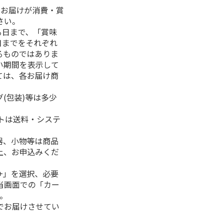
、お届けが消費・賞
さい。
る日まで、「賞味
日までをそれぞれ
るものではありま
い期間を表示して
ては、各お届け商
(包装)等は多少
フトは送料・システ
器、小物等は商品
上、お申込みくだ
+」を選択、必要
当画面での「カー
。
でお届けさせてい