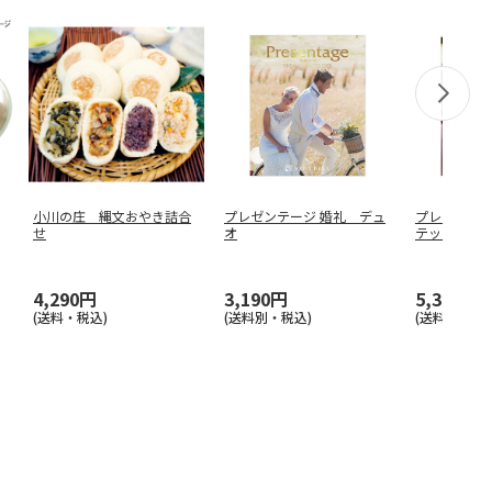
小川の庄 縄文おやき詰合
プレゼンテージ 婚礼 デュ
プレゼンテー
せ
オ
テット
4,290円
3,190円
5,390円
(送料・税込)
(送料別・税込)
(送料別・税込