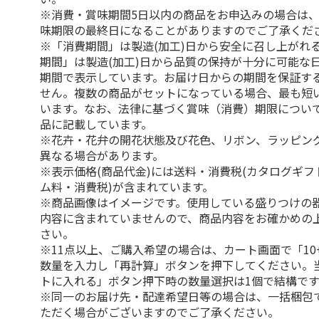
※消費・賞味期間5日以内の商品をお申込みの場合は
味期限の最終日になることがありますのでご了承くだ
※「消費期間」は製造(加工)日から安全に召し上がれ
期間」は製造(加工)日から品質の保持が十分に可能な
期間で表示しています。お届け日からの期間を保証す
せん。複数の商品がセットになっている場合、最も短
います。なお、法律に基づく賞味（消費）期限につい
品に記載しています。
※花卉・花弁の開花状態及び花色、リボン、ラッピング
異なる場合があります。
※表示価格(商品代金)には送料・消費税(カタログギ
ム料・消費税)が含まれています。
※商品画像はイメージです。使用している盛りつけの
内容に含まれていませんので、商品内容をお確かめの
さい。
※11点以上、ご購入希望の場合は、カート画面で「10
数量を入力し「再計算」ボタンを押下してください。
トに入れる」ボタン押下時の数量選択は1個で結構です
※同一のお届け先・配達希望日等の場合は、一括梱包
ただく場合がございますのでご了承ください。