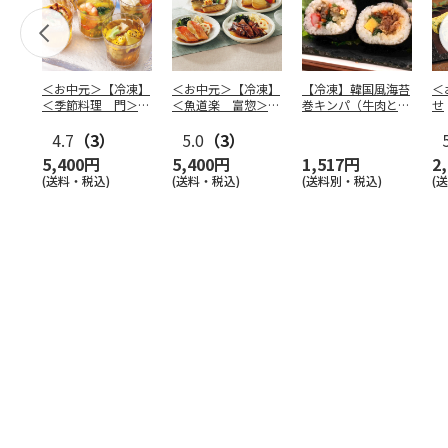
＜お中元＞【冷凍】
＜お中元＞【冷凍】
【冷凍】韓国風海苔
＜
＜季節料理 門＞京
＜魚道楽 富惣＞レ
巻キンパ（牛肉と野
せ
の涼風ゼリー寄せ
ンジで簡単！骨とり
菜ナムル）F
4.7
（3）
煮魚
5.0
…
（3）
5,400円
5,400円
1,517円
2
(送料・税込)
(送料・税込)
(送料別・税込)
(