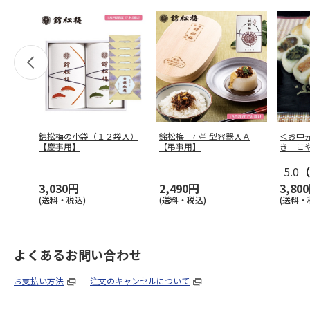
錦松梅の小袋（１２袋入）
錦松梅 小判型容器入Ａ
＜お中
【慶事用】
【弔事用】
き こ
5.0
（
3,030円
2,490円
3,80
(送料・税込)
(送料・税込)
(送料・
よくあるお問い合わせ
お支払い方法
注文のキャンセルについて