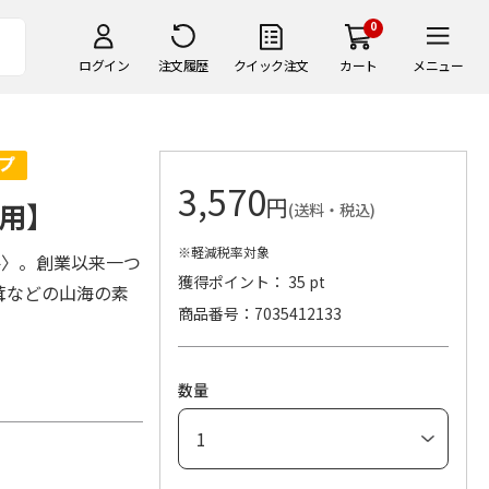
0
ログイン
注文履歴
クイック注文
カート
メニュー
3,570
円
用】
(送料・税込)
※軽減税率対象
梅〉。創業以来一つ
獲得ポイント： 35 pt
茸などの山海の素
商品番号
7035412133
数量