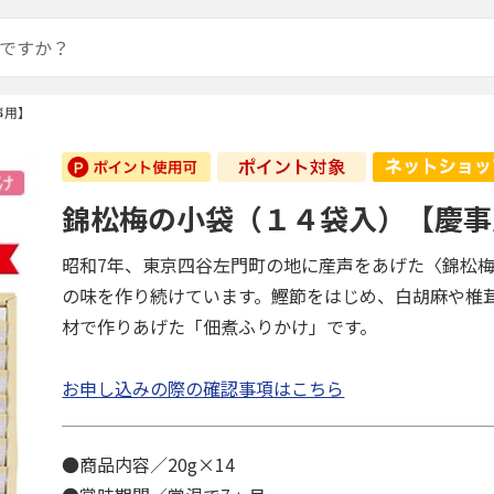
事用】
錦松梅の小袋（１４袋入）【慶事
昭和7年、東京四谷左門町の地に産声をあげた〈錦松
の味を作り続けています。鰹節をはじめ、白胡麻や椎
材で作りあげた「佃煮ふりかけ」です。
お申し込みの際の確認事項はこちら
●商品内容／20g×14