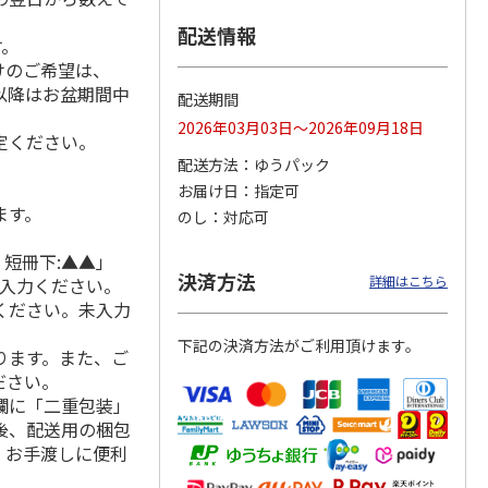
配送情報
す。
けのご希望は、
れ以降はお盆期間中
種詰合
柿安本店 極松阪牛
【冷凍】大阪お好み
＜お中元＞京料理
配送期間
しぐれ煮詰合せ
焼き人気店の味比べ
美濃吉 京の涼風寄
2026年03月03日～2026年09月18日
EM29
セット
せ詰合せ（東日本
定ください。
版）
5.0
（1）
配送方法
ゆうパック
4,012円
4,300円
3,680円
お届け日
指定可
(送料・税込)
(送料・税込)
(送料・税込)
ます。
のし
対応可
 短冊下:▲▲」
決済方法
詳細はこちら
ご入力ください。
ください。未入力
下記の決済方法がご利用頂けます。
ります。また、ご
ださい。
欄に「二重包装」
後、配送用の梱包
。お手渡しに便利