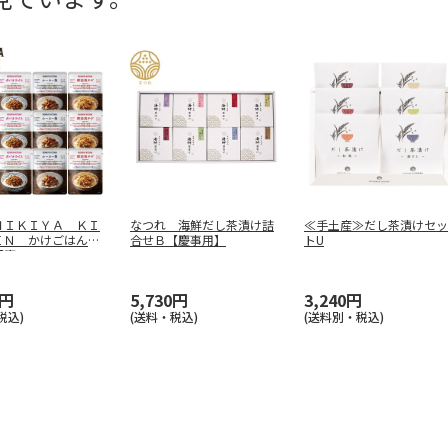
ＨＩＫＩＹＡ ＫＩ
なつれ 海鮮だし茶漬け詰
≪手土産≫だし茶漬けセッ
ＥＮ かけごはんセ
合せＢ【慶事用】
トU
【慶
…
0円
5,730円
3,240円
税込)
(送料・税込)
(送料別・税込)