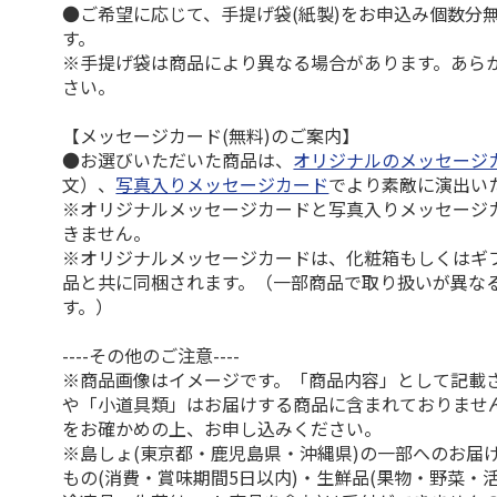
●ご希望に応じて、手提げ袋(紙製)をお申込み個数分
す。
※手提げ袋は商品により異なる場合があります。あら
さい。
【メッセージカード(無料)のご案内】
●お選びいただいた商品は、
オリジナルのメッセージ
文）、
写真入りメッセージカード
でより素敵に演出い
※オリジナルメッセージカードと写真入りメッセージ
きません。
※オリジナルメッセージカードは、化粧箱もしくはギ
品と共に同梱されます。（一部商品で取り扱いが異な
す。）
----その他のご注意----
※商品画像はイメージです。「商品内容」として記載
や「小道具類」はお届けする商品に含まれておりませ
をお確かめの上、お申し込みください。
※島しょ(東京都・鹿児島県・沖縄県)の一部へのお届
もの(消費・賞味期間5日以内)・生鮮品(果物・野菜・