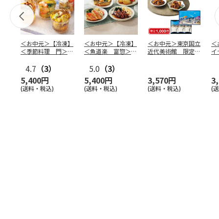
＜お中元＞【冷凍】
＜お中元＞【冷凍】
＜お中元＞東京国立
＜
＜季節料理 門＞京
＜魚道楽 富惣＞レ
近代美術館 限定ギ
イ
の涼風ゼリー寄せ
ンジで簡単！骨とり
フト 浅草今半 夏
ド
4.7
（3）
煮魚
5.0
…
（3）
の海
…
せ
5,400円
5,400円
3,570円
3
(送料・税込)
(送料・税込)
(送料・税込)
(