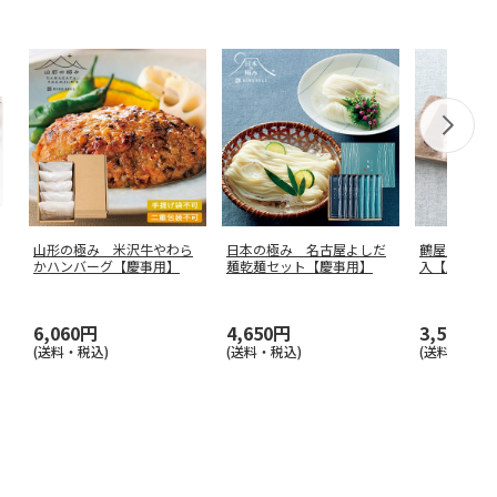
山形の極み 米沢牛やわら
日本の極み 名古屋よしだ
鶴屋八幡 
かハンバーグ【慶事用】
麺乾麺セット【慶事用】
入【慶事用
6,060円
4,650円
3,560円
(送料・税込)
(送料・税込)
(送料・税込)