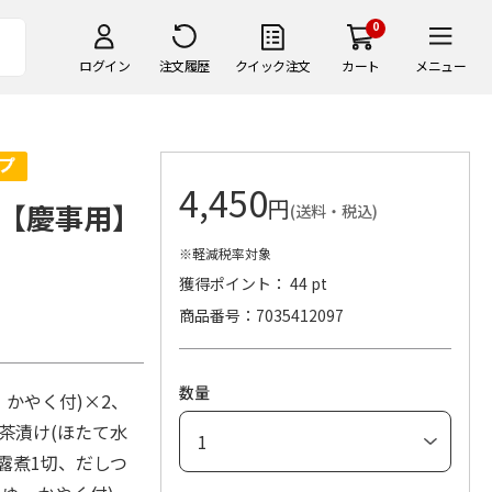
0
ログイン
注文履歴
クイック注文
カート
メニュー
4,450
円
【慶事用】
(送料・税込)
※軽減税率対象
。
獲得ポイント： 44 pt
商品番号
7035412097
数量
かやく付)×2、
て茶漬け(ほたて水
露煮1切、だしつ