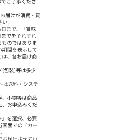
のでご了承くださ
、お届けが消費・賞
さい。
る日まで、「賞味
日までをそれぞれ
るものではありま
い期間を表示して
ては、各お届け商
(包装)等は多少
フトは送料・システ
器、小物等は商品
上、お申込みくだ
+」を選択、必要
当画面での「カー
。
でお届けさせてい