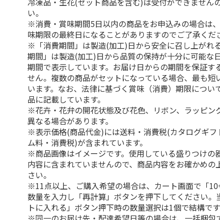
冷凍品・生花(セット商品を含む)は受付ができません
い。
※消費・賞味期間5日以内の商品をお申込みの場合は
味期限の最終日になることがありますのでご了承くだ
※「消費期間」は製造(加工)日から安全に召し上がれ
期間」は製造(加工)日から品質の保持が十分に可能な
期間で表示しています。お届け日からの期間を保証す
せん。複数の商品がセットになっている場合、最も短
います。なお、法律に基づく賞味（消費）期限につい
品に記載しています。
※花卉・花弁の開花状態及び花色、リボン、ラッピング
異なる場合があります。
※表示価格(商品代金)には送料・消費税(カタログギ
ム料・消費税)が含まれています。
※商品画像はイメージです。使用している盛りつけの
内容に含まれていませんので、商品内容をお確かめの
さい。
※11点以上、ご購入希望の場合は、カート画面で「10
数量を入力し「再計算」ボタンを押下してください。
トに入れる」ボタン押下時の数量選択は1個で結構です
※同一のお届け先・配達希望日等の場合は、一括梱包