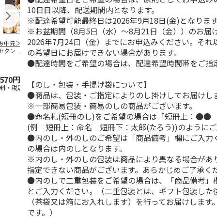
10日目以降、配送期間内となります。
※配達希望可能最終日は2026年9月18日(金)となりま
※お盆期間（8月5日（水）～8月21日（金））のお届
2026年7月24日（金）までにお申込みください。そ
お中元＞ミツコシ
＜お中元＞崎陽軒
【冷凍】韓国風海苔
＜お中元＞３
の希望日にお届けできない場合があります。
セタン ザ・フー
真空パックシウマイ
巻キンパ（牛肉と野
せ
 和惣菜缶詰詰合
６０個入（東日本
菜ナムル）F
●配達時間をご希望の場合は、配達希望時間帯をご指
（
…
版）
4.5
（2）
5.0
（1）
,570円
3,980円
1,517円
2,750円
【のし・包装・手提げ袋について】
送料・税込)
(送料・税込)
(送料別・税込)
(送料・税込)
●商品は、包装・ご指定によりのし掛けしてお届けし
※一部簡易包装・簡易のしの商品がございます。
●命名札(短冊のし)をご希望の場合は「短冊上：●●
(例 短冊上：命名 短冊下：太郎(たろう))のように
●内のし・外のしのご希望は「商品備考」欄にご入力
の場合は内のしとなります。
※内のし・外のしの包装は商品により異なる場合があ
指定できない商品がございます。あらかじめご了承く
●内のしで二重包装をご希望の場合は、「商品備考」
とご入力ください。（二重包装とは、ギフト包装した
（茶袋又は箱にお入れします）を行ってお届けします
です。）