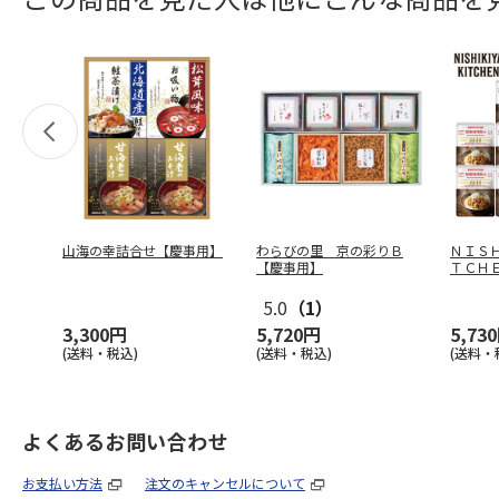
山海の幸詰合せ【慶事用】
わらびの里 京の彩りＢ
ＮＩＳ
【慶事用】
ＴＣＨ
ットＢ
5.0
（1）
3,300円
5,720円
5,73
(送料・税込)
(送料・税込)
(送料・
よくあるお問い合わせ
お支払い方法
注文のキャンセルについて