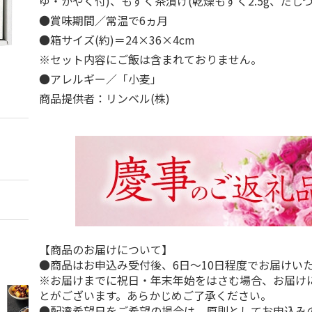
ゆ・かやく付)、もずく茶漬け(乾燥もずく2.5g、だし
●賞味期間／常温で6ヵ月
●箱サイズ(約)＝24×36×4cm
※セット内容にご飯は含まれておりません。
●アレルギー／「小麦」
商品提供者：リンベル(株)
【商品のお届けについて】
●商品はお申込み受付後、6日～10日程度でお届けい
※お届けまでに祝日・年末年始をはさむ場合、お届け
とがございます。あらかじめご了承ください。
●配達希望日をご希望の場合は、原則としてお申込み