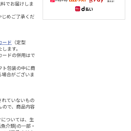
無料でお届けしま
かじめご了承くだ
カード
（定型
たします。
カードの併用はで
フト包装の中に商
る場合がございま
されていないもの
んので、商品内容
けについては、生
活魚介類)の一部・