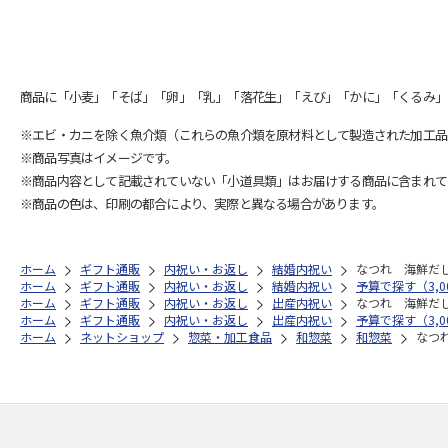
商品に「小麦」「そば」「卵」「乳」「落花生」「えび」「かに」「くるみ」
※エビ・カニを除く魚介類（これらの魚介類を原材料として製造された加工品
※商品写真はイメージです。
※商品内容として記載されていない「小道具類」はお届けする商品に含まれて
※商品の色は、印刷の都合により、実際と異なる場合があります。
ホーム
ギフト通販
内祝い・お返し
結婚内祝い
なつれ 海鮮だ
ホーム
ギフト通販
内祝い・お返し
結婚内祝い
予算で探す（3,00
ホーム
ギフト通販
内祝い・お返し
出産内祝い
なつれ 海鮮だ
ホーム
ギフト通販
内祝い・お返し
出産内祝い
予算で探す（3,00
ホーム
ネットショップ
惣菜・加工食品
和惣菜
和惣菜
なつ