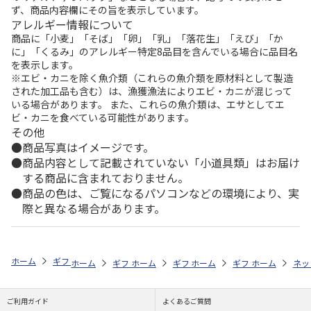
ず、商品内容欄にその旨を表示しています。
アレルギー情報について
商品に「小麦」「そば」「卵」「乳」「落花生」「えび」「か
に」「くるみ」のアレルギー特定8品目を含んでいる場合に品目名
を表示します。
※エビ・カニを除く魚介類（これらの魚介類を原材料として製造
された加工品も含む）は、漁獲漁法によりエビ・カニが混じって
いる場合があります。 また、これらの魚介類は、エサとしてエ
ビ・カニを食べている可能性があります。
その他
商品写真はイメージです。
商品内容として記載されていない「小道具類」はお届け
する商品に含まれておりません。
商品の色は、ご覧になるパソコンなどの環境により、実
際と異なる場合があります。
ホーム
ギフト通販
内祝い・お返し
結婚内祝い
伊藤ハム ハム詰
ホーム
ギフト通販
ホーム
内祝い・お返し
ギフト通販
ホーム
内祝い・お返し
ギフト通販
結婚内祝い
ホーム
内祝
ネッ
予
ご利用ガイド
よくあるご質問