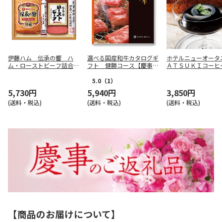
伊藤ハム 伝承の響 ハ
選べる国産和牛カタログギ
ホテルニューオータ
ム・ローストビーフ詰合せ
フト 健勝コース【慶事
ＡＴＳＵＫＩコーヒ
【慶事用】
用】
ー６個入【慶事用】
5.0
（1）
5,730円
5,940円
3,850円
(送料・税込)
(送料・税込)
(送料・税込)
【商品のお届けについて】