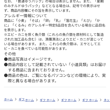
なお、「普通ゆうパック」の場合は表示しません。また、「夏期
のみチルドゆうパック」などとなる場合は、記号での表示はせ
ず、商品内容欄にその旨を表示しています。
アレルギー情報について
商品に「小麦」「そば」「卵」「乳」「落花生」「えび」「か
に」「くるみ」のアレルギー特定8品目を含んでいる場合に品目名
を表示します。
※エビ・カニを除く魚介類（これらの魚介類を原材料として製造
された加工品も含む）は、漁獲漁法によりエビ・カニが混じって
いる場合があります。 また、これらの魚介類は、エサとしてエ
ビ・カニを食べている可能性があります。
その他
商品写真はイメージです。
商品内容として記載されていない「小道具類」はお届け
する商品に含まれておりません。
商品の色は、ご覧になるパソコンなどの環境により、実
際と異なる場合があります。
ホーム
ギフト通販
内祝い・お返し
結婚内祝い
山形の極み 無塩
ホーム
ギフト通販
ホーム
内祝い・お返し
ギフト通販
ホーム
内祝い・お返し
ギフト通販
結婚内祝い
ホーム
内祝
ネッ
予