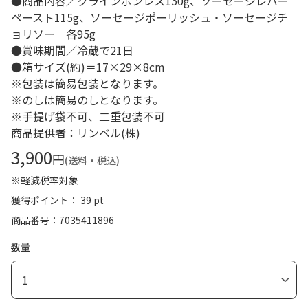
●商品内容／クラインボンレス150g、ソーセージレバー
ペースト115g、ソーセージポーリッシュ・ソーセージチ
ョリソー 各95g
●賞味期間／冷蔵で21日
●箱サイズ(約)＝17×29×8cm
※包装は簡易包装となります。
※のしは簡易のしとなります。
※手提げ袋不可、二重包装不可
商品提供者：リンベル(株)
3,900
円
(送料・税込)
※軽減税率対象
獲得ポイント： 39 pt
商品番号
7035411896
数量
1