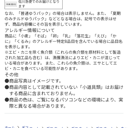
佐川急便でのお届けとなり
ます
なお、「普通ゆうパック」の場合は表示しません。また、「夏期
のみチルドゆうパック」などとなる場合は、記号での表示はせ
ず、商品内容欄にその旨を表示しています。
アレルギー情報について
商品に「小麦」「そば」「卵」「乳」「落花生」「えび」「か
に」「くるみ」のアレルギー特定8品目を含んでいる場合に品目名
を表示します。
※エビ・カニを除く魚介類（これらの魚介類を原材料として製造
された加工品も含む）は、漁獲漁法によりエビ・カニが混じって
いる場合があります。 また、これらの魚介類は、エサとしてエ
ビ・カニを食べている可能性があります。
その他
商品写真はイメージです。
商品内容として記載されていない「小道具類」はお届け
する商品に含まれておりません。
商品の色は、ご覧になるパソコンなどの環境により、実
際と異なる場合があります。
ホーム
ギフト通販
内祝い・お返し
結婚内祝い
札幌バルナバハム