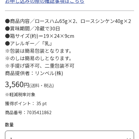
お申し込みの際の確認事項はこちら
●商品内容／ロースハム65g×2、ロースシンケン40g×2
●賞味期間／冷蔵で30日
●箱サイズ(約)＝19×24×9cm
●アレルギー／「乳」
※包装は簡易包装となります。
※のしは簡易のしとなります。
※手提げ袋不可、二重包装不可
商品提供者：リンベル(株)
3,560
円
(送料・税込)
※軽減税率対象
獲得ポイント： 35 pt
商品番号
7035411862
数量