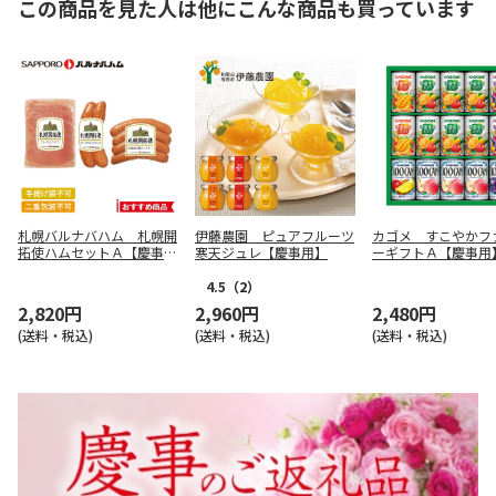
この商品を見た人は他にこんな商品も買っています
札幌バルナバハム 札幌開
伊藤農園 ピュアフルーツ
カゴメ すこやかフ
拓使ハムセットＡ【慶事
寒天ジュレ【慶事用】
ーギフトＡ【慶事用
用】
4.5
（2）
2,820円
2,960円
2,480円
(送料・税込)
(送料・税込)
(送料・税込)