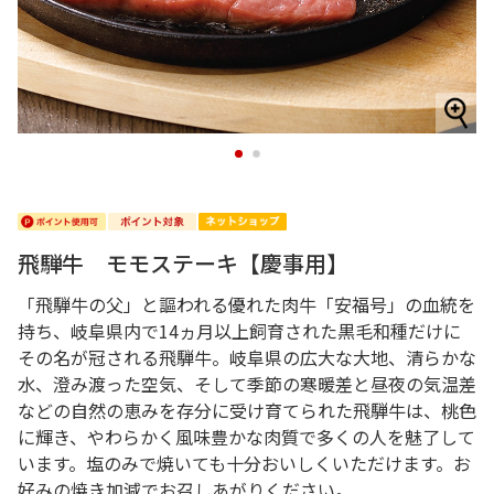
1
2
飛騨牛 モモステーキ【慶事用】
「飛騨牛の父」と謳われる優れた肉牛「安福号」の血統を
持ち、岐阜県内で14ヵ月以上飼育された黒毛和種だけに
その名が冠される飛騨牛。岐阜県の広大な大地、清らかな
水、澄み渡った空気、そして季節の寒暖差と昼夜の気温差
などの自然の恵みを存分に受け育てられた飛騨牛は、桃色
に輝き、やわらかく風味豊かな肉質で多くの人を魅了して
います。塩のみで焼いても十分おいしくいただけます。お
好みの焼き加減でお召しあがりください。