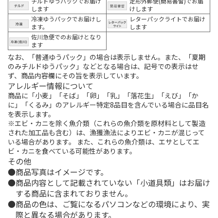
チルドゆうパックでお届け
定形外郵便(簡易書留)でお届
します
けします
冷凍ゆうパックでお届けし
レターパックライトでお届け
ます。
します
佐川急便でのお届けとなり
ます
なお、「普通ゆうパック」の場合は表示しません。また、「夏期
のみチルドゆうパック」などとなる場合は、記号での表示はせ
ず、商品内容欄にその旨を表示しています。
アレルギー情報について
商品に「小麦」「そば」「卵」「乳」「落花生」「えび」「か
に」「くるみ」のアレルギー特定8品目を含んでいる場合に品目名
を表示します。
※エビ・カニを除く魚介類（これらの魚介類を原材料として製造
された加工品も含む）は、漁獲漁法によりエビ・カニが混じって
いる場合があります。 また、これらの魚介類は、エサとしてエ
ビ・カニを食べている可能性があります。
その他
商品写真はイメージです。
商品内容として記載されていない「小道具類」はお届け
する商品に含まれておりません。
商品の色は、ご覧になるパソコンなどの環境により、実
際と異なる場合があります。