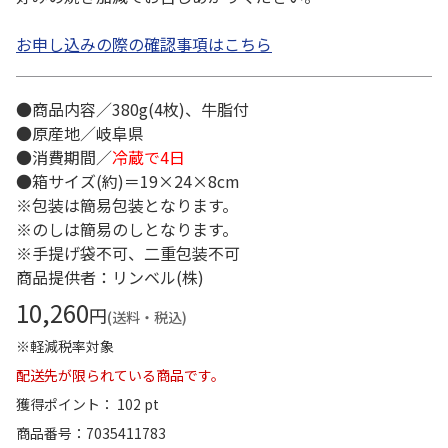
お申し込みの際の確認事項はこちら
●商品内容／380g(4枚)、牛脂付
●原産地／岐阜県
●消費期間／
冷蔵で4日
●箱サイズ(約)＝19×24×8cm
※包装は簡易包装となります。
※のしは簡易のしとなります。
※手提げ袋不可、二重包装不可
商品提供者：リンベル(株)
10,260
円
(送料・税込)
※軽減税率対象
配送先が限られている商品です。
獲得ポイント： 102 pt
商品番号
7035411783