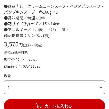
●商品内容／クリームコーンスープ・ベジタブルスープ・
パンプキンスープ 各160g×2
●賞味期間／常温で2年
●箱サイズ(約)＝18×15×14cm
●アレルギー／「小麦」「卵」「乳」
商品提供者：リンベル(株)
3,570
円
(送料・税込)
※軽減税率対象
獲得ポイント： 35 pt
商品番号
7035411695
数量
1
カートに入れる