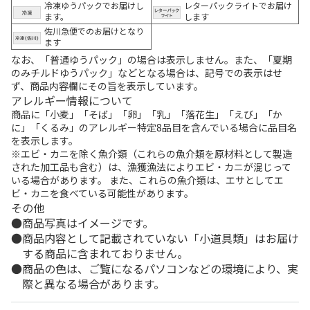
冷凍ゆうパックでお届けし
レターパックライトでお届け
ます。
します
佐川急便でのお届けとなり
ます
なお、「普通ゆうパック」の場合は表示しません。また、「夏期
のみチルドゆうパック」などとなる場合は、記号での表示はせ
ず、商品内容欄にその旨を表示しています。
アレルギー情報について
商品に「小麦」「そば」「卵」「乳」「落花生」「えび」「か
に」「くるみ」のアレルギー特定8品目を含んでいる場合に品目名
を表示します。
※エビ・カニを除く魚介類（これらの魚介類を原材料として製造
された加工品も含む）は、漁獲漁法によりエビ・カニが混じって
いる場合があります。 また、これらの魚介類は、エサとしてエ
ビ・カニを食べている可能性があります。
その他
商品写真はイメージです。
商品内容として記載されていない「小道具類」はお届け
する商品に含まれておりません。
商品の色は、ご覧になるパソコンなどの環境により、実
際と異なる場合があります。