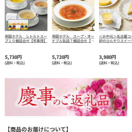
帝国ホテル レトルトスー
帝国ホテル スープ・オー
＜お中元＞名古屋コ
プ１０個詰合せ【弔事用】
ドブル缶詰７個詰合せ【慶
卵のひんやりスイー
事用】
せ
5,730円
5,720円
3,980円
(送料・税込)
(送料・税込)
(送料・税込)
【商品のお届けについて】