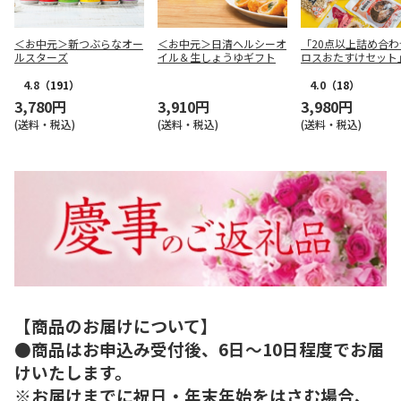
＜お中元＞新つぶらなオー
＜お中元＞日清ヘルシーオ
「20点以上詰め合わ
ルスターズ
イル＆生しょうゆギフト
ロスおたすけセット
4.8
（191）
4.0
（18）
3,780円
3,910円
3,980円
(送料・税込)
(送料・税込)
(送料・税込)
【商品のお届けについて】
●商品はお申込み受付後、6日～10日程度でお届
けいたします。
※お届けまでに祝日・年末年始をはさむ場合、