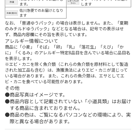
ます。
します
佐川急便でのお届けとなり
ます
なお、「普通ゆうパック」の場合は表示しません。また、「夏期
のみチルドゆうパック」などとなる場合は、記号での表示はせ
ず、商品内容欄にその旨を表示しています。
アレルギー情報について
商品に「小麦」「そば」「卵」「乳」「落花生」「えび」「か
に」「くるみ」のアレルギー特定8品目を含んでいる場合に品目名
を表示します。
※エビ・カニを除く魚介類（これらの魚介類を原材料として製造
された加工品も含む）は、漁獲漁法によりエビ・カニが混じって
いる場合があります。 また、これらの魚介類は、エサとしてエ
ビ・カニを食べている可能性があります。
その他
商品写真はイメージです。
商品内容として記載されていない「小道具類」はお届け
する商品に含まれておりません。
商品の色は、ご覧になるパソコンなどの環境により、実
際と異なる場合があります。