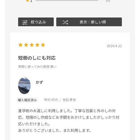
★
1
(0)
絞り込み
表示：新しい順
2026.4.22
短冊のしにも対応
実際に使ってみた感想
:良い
かず
年代:
40代
性別:
男性
購入確認済み
進学祝のお返しに利用しました。丁寧な包装と外のしの対
応、短冊のし作成などお手間をおかけしましたがしっかり対
応いただけました。
ありがとうございました、また利用します。