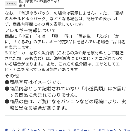
佐川急便でのお届けとなり
ます
なお、「普通ゆうパック」の場合は表示しません。また、「夏期
のみチルドゆうパック」などとなる場合は、記号での表示はせ
ず、商品内容欄にその旨を表示しています。
アレルギー情報について
商品に「小麦」「そば」「卵」「乳」「落花生」「えび」「か
に」「くるみ」のアレルギー特定8品目を含んでいる場合に品目名
を表示します。
※エビ・カニを除く魚介類（これらの魚介類を原材料として製造
された加工品も含む）は、漁獲漁法によりエビ・カニが混じって
いる場合があります。 また、これらの魚介類は、エサとしてエ
ビ・カニを食べている可能性があります。
その他
商品写真はイメージです。
商品内容として記載されていない「小道具類」はお届け
する商品に含まれておりません。
商品の色は、ご覧になるパソコンなどの環境により、実
際と異なる場合があります。
ホーム
ギフト通販
内祝い・お返し
結婚内祝い
日本の極み 朝の
ホーム
ギフト通販
ホーム
内祝い・お返し
ギフト通販
ホーム
内祝い・お返し
ギフト通販
結婚内祝い
ホーム
内祝
ネッ
予