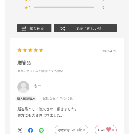
★
1
(0)
絞り込み
表示：新しい順
2026.4.22
贈答品
実際に使ってみた感想
:とても良い
ちー
性別:
女性
年代:
40代
購入確認済み
贈答品として注文させて頂きました。
先方にも大変喜ばれました。
参考になった
0
Like!
0