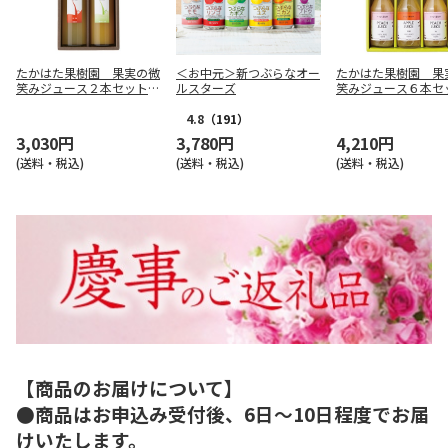
たかはた果樹園 果実の微
＜お中元＞新つぶらなオー
たかはた果樹園 果
笑みジュース２本セット
ルスターズ
笑みジュース６本セ
【慶事用】
【慶事用】
4.8
（191）
3,030円
3,780円
4,210円
(送料・税込)
(送料・税込)
(送料・税込)
【商品のお届けについて】
●商品はお申込み受付後、6日～10日程度でお届
けいたします。