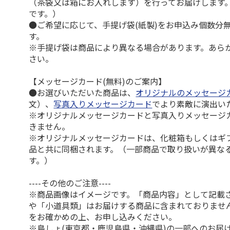
（茶袋又は箱にお入れします）を行ってお届けします
です。）
●ご希望に応じて、手提げ袋(紙製)をお申込み個数分
す。
※手提げ袋は商品により異なる場合があります。あら
さい。
【メッセージカード(無料)のご案内】
●お選びいただいた商品は、
オリジナルのメッセージ
文）、
写真入りメッセージカード
でより素敵に演出い
※オリジナルメッセージカードと写真入りメッセージ
きません。
※オリジナルメッセージカードは、化粧箱もしくはギ
品と共に同梱されます。（一部商品で取り扱いが異な
す。）
----その他のご注意----
※商品画像はイメージです。「商品内容」として記載
や「小道具類」はお届けする商品に含まれておりませ
をお確かめの上、お申し込みください。
※島しょ(東京都・鹿児島県・沖縄県)の一部へのお届