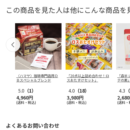
この商品を見た人は他にこんな商品を
〈ハマヤ〉珈琲専門店用Ｄ
「20点以上詰め合わせ！ロ
「森半 
Ｂスペシャルブレンド
スおたすけセット」
テの素」
5.0
（1）
4.0
（18）
4.3
（
4,960円
3,980円
2,68
(送料・税込)
(送料・税込)
(送料・
よくあるお問い合わせ