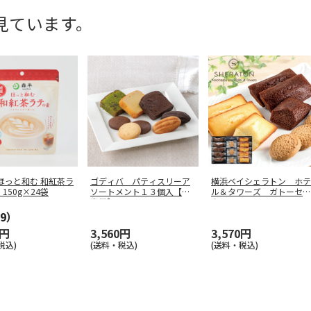
見ています。
ほっと和む 和紅茶ラ
ゴディバ パティスリーア
横浜ベイシェラトン ホテ
150g×24袋
ソートメント１３個入【慶
ル＆タワーズ ガトーセレ
事用】
クションＢ
…
9）
0円
3,560円
3,570円
税込)
(送料・税込)
(送料・税込)