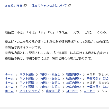
お支払い方法
注文のキャンセルについて
商品に「小麦」「そば」「卵」「乳」「落花生」「えび」「かに」「くるみ」
※エビ・カニを除く魚介類（これらの魚介類を原材料として製造された加工品
※商品写真はイメージです。
※商品内容として記載されていない「小道具類」はお届けする商品に含まれて
※商品の色は、印刷の都合により、実際と異なる場合があります。
ホーム
ギフト通販
内祝い・お返し
結婚内祝い
ＡＧＦ ちょっ
ホーム
ギフト通販
内祝い・お返し
結婚内祝い
予算で探す（3,00
ホーム
ギフト通販
内祝い・お返し
出産内祝い
ＡＧＦ ちょっ
ホーム
ギフト通販
内祝い・お返し
出産内祝い
予算で探す（3,00
ホーム
ネットショップ
農産加工品
コーヒー
コーヒー
ＡＧ