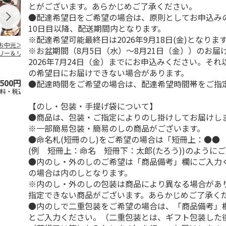
とがございます。あらかじめご了承ください。
●配達希望日をご希望の場合は、原則としてお申込み
10日目以降、配送期間内となります。
※配達希望可能最終日は2026年9月18日(金)となりま
お中元＞コーヒー
＜お中元＞無糖アイ
＜お中元＞無糖アイ
mikiya coffee
※お盆期間（8月5日（水）～8月21日（金））のお届
リー＆リキッドコ
スコーヒー４本
スコーヒー１２本
『With Flowe
2026年7月24日（金）までにお申込みください。そ
ヒーギフト
黄
…
の希望日にお届けできない場合があります。
,500円
3,780円
6,980円
2,350円
●配達時間をご希望の場合は、配達希望時間帯をご指
送料・税込)
(送料・税込)
(送料・税込)
(送料・税込)
【のし・包装・手提げ袋について】
●商品は、包装・ご指定によりのし掛けしてお届けし
※一部簡易包装・簡易のしの商品がございます。
●命名札(短冊のし)をご希望の場合は「短冊上：●●
(例 短冊上：命名 短冊下：太郎(たろう))のように
●内のし・外のしのご希望は「商品備考」欄にご入力
の場合は内のしとなります。
※内のし・外のしの包装は商品により異なる場合があ
指定できない商品がございます。あらかじめご了承く
●内のしで二重包装をご希望の場合は、「商品備考」
とご入力ください。（二重包装とは、ギフト包装した