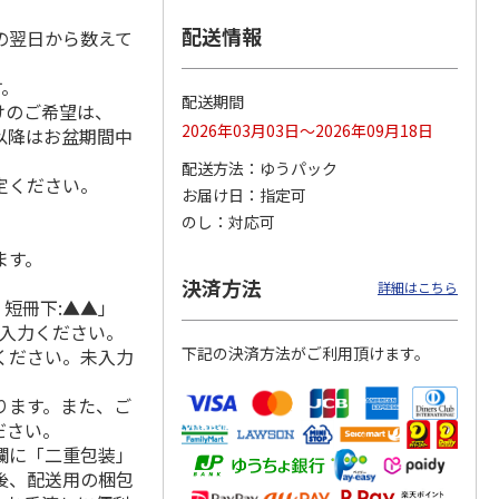
配送情報
の翌日から数えて
す。
＜お中元＞アイスコ
スターバックス オ
mikiya coffee
配送期間
けのご希望は、
rs』
ーヒーセット
リガミドリップコー
『With Flowers』
2026年03月03日～2026年09月18日
れ以降はお盆期間中
ヒーギフトＡ【弔事
赤
…
用】
4.0
（1）
5.0
（1）
配送方法
ゆうパック
4,320円
1,580円
2,210円
定ください。
お届け日
指定可
(送料・税込)
(送料・税込)
(送料・税込)
のし
対応可
ます。
決済方法
詳細はこちら
 短冊下:▲▲」
ご入力ください。
下記の決済方法がご利用頂けます。
ください。未入力
ります。また、ご
ださい。
欄に「二重包装」
後、配送用の梱包