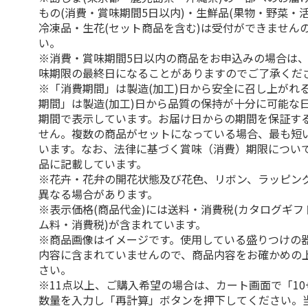
もの(消費・賞味期間5日以内)・生鮮品(果物・野菜・
冷凍品・生花(セット商品を含む)は受付ができません
い。
※消費・賞味期間5日以内の商品をお申込みの場合は
味期限の最終日になることがありますのでご了承くだ
※「消費期間」は製造(加工)日から安全に召し上がれ
期間」は製造(加工)日から品質の保持が十分に可能な
期間で表示しています。お届け日からの期間を保証す
せん。複数の商品がセットになっている場合、最も短
います。なお、法律に基づく賞味（消費）期限につい
品に記載しています。
※花卉・花弁の開花状態及び花色、リボン、ラッピング
異なる場合があります。
※表示価格(商品代金)には送料・消費税(カタログギ
ム料・消費税)が含まれています。
※商品画像はイメージです。使用している盛りつけの
内容に含まれていませんので、商品内容をお確かめの
さい。
※11点以上、ご購入希望の場合は、カート画面で「10
数量を入力し「再計算」ボタンを押下してください。