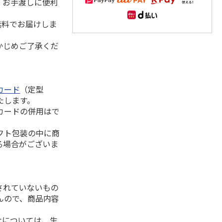
。お手渡しに便利
無料でお届けしま
かじめご了承くだ
カード
（定型
たします。
カードの併用はで
フト包装の中に商
る場合がございま
されていないもの
んので、商品内容
けについては、生