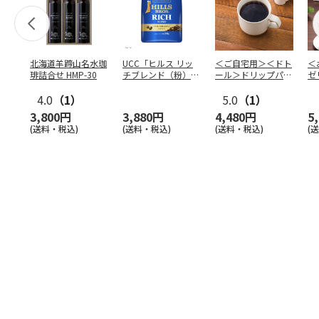
北海道羊蹄山名水珈
UCC「ヒルス リッ
＜ご自宅用＞＜ドト
＜
琲詰合せ HMP-30
チブレンド（粉）」
ール＞ドリップパッ
ゼ
210g×6袋
ク深煎りブレンド
ー
4.0
（1）
１０
5.0
…
（1）
3,800円
3,880円
4,480円
5
(送料・税込)
(送料・税込)
(送料・税込)
(