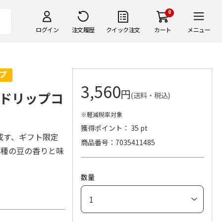
0
ログイン
注文履歴
クイック注文
カート
メニュー
3,560
円
ドリップコ
(送料・税込)
※軽減税率対象
獲得ポイント： 35 pt
成す、ギフト限定
商品番号
7035411485
5種の豆の香りと味
数量