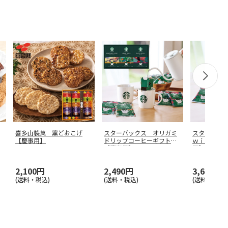
喜多山製菓 窯どおこげ
スターバックス オリガミ
スターバッ
【慶事用】
ドリップコーヒーギフトＣ
ｗｉｔｈマ
【慶事用】
用】
2,100円
2,490円
3,630円
(送料・税込)
(送料・税込)
(送料・税込)