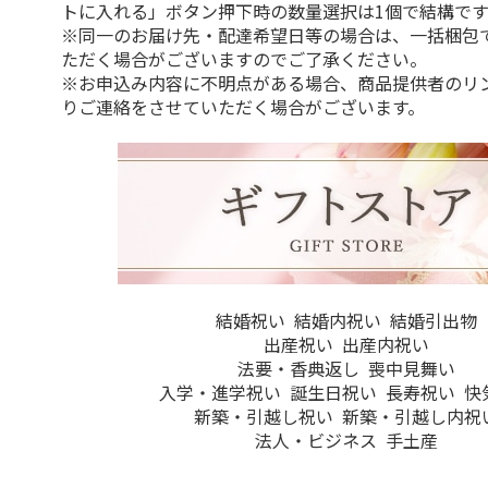
トに入れる」ボタン押下時の数量選択は1個で結構です
※同一のお届け先・配達希望日等の場合は、一括梱包
ただく場合がございますのでご了承ください。
※お申込み内容に不明点がある場合、商品提供者のリ
りご連絡をさせていただく場合がございます。
結婚祝い
結婚内祝い
結婚引出物
出産祝い
出産内祝い
法要・香典返し
喪中見舞い
入学・進学祝い
誕生日祝い
長寿祝い
快
新築・引越し祝い
新築・引越し内祝
法人・ビジネス
手土産