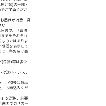
活魚介類)の一部・
のでご了承くださ
、お届けが消費・賞
さい。
る日まで、「賞味
日までをそれぞれ
るものではありま
い期間を表示して
ては、各お届け商
(包装)等は多少
フトは送料・システ
器、小物等は商品
上、お申込みくだ
+」を選択、必要
当画面での「カー