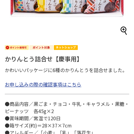
かりんとう詰合せ【慶事用】
かわいいパッケージに6種のかりんとうを詰合せました。
お申し込みの際の確認事項はこちら
●商品内容／黒ごま・チョコ・牛乳・キャラメル・黒糖・
ピーナッツ 各45g×2
●賞味期間／常温で120日
●箱サイズ(約)＝28×37×7cm
●アレルギー／「小麦」「乳」「落花生」