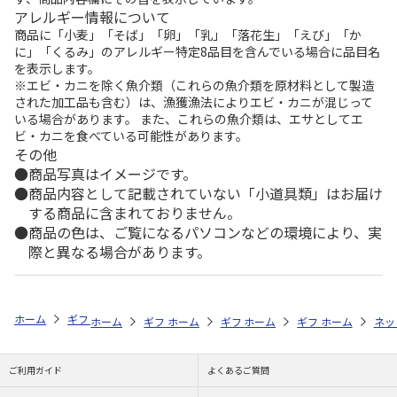
アレルギー情報について
商品に「小麦」「そば」「卵」「乳」「落花生」「えび」「か
に」「くるみ」のアレルギー特定8品目を含んでいる場合に品目名
を表示します。
※エビ・カニを除く魚介類（これらの魚介類を原材料として製造
された加工品も含む）は、漁獲漁法によりエビ・カニが混じって
いる場合があります。 また、これらの魚介類は、エサとしてエ
ビ・カニを食べている可能性があります。
その他
商品写真はイメージです。
商品内容として記載されていない「小道具類」はお届け
する商品に含まれておりません。
商品の色は、ご覧になるパソコンなどの環境により、実
際と異なる場合があります。
ホーム
ギフト通販
内祝い・お返し
結婚内祝い
かりんとう詰合せ
ホーム
ギフト通販
ホーム
内祝い・お返し
ギフト通販
ホーム
内祝い・お返し
ギフト通販
結婚内祝い
ホーム
内祝
ネッ
予
ご利用ガイド
よくあるご質問