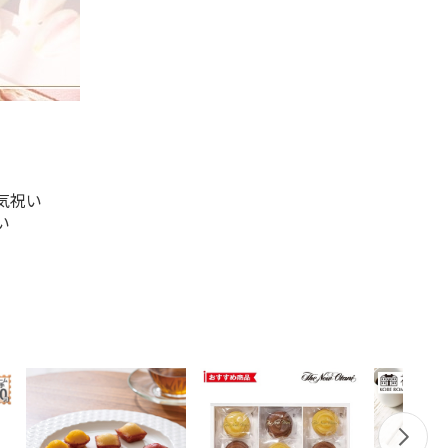
気祝い
い