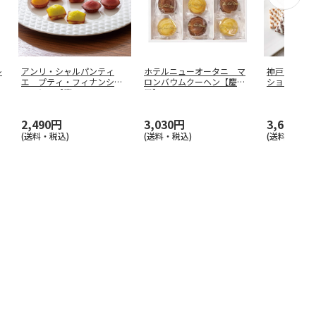
レ
アンリ・シャルパンティ
ホテルニューオータニ マ
神戸浪漫 
エ プティ・フィナンシェ
ロンバウムクーヘン【慶事
ションＢ【
１６個入【慶
…
用】
2,490円
3,030円
3,680円
(送料・税込)
(送料・税込)
(送料・税込)