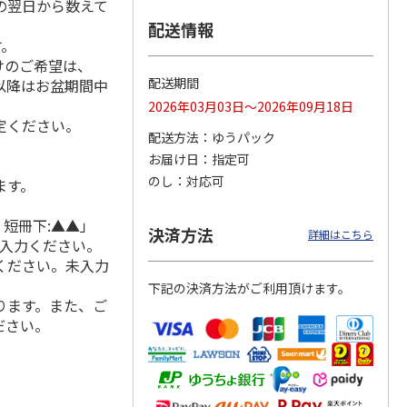
の翌日から数えて
配送情報
す。
けのご希望は、
ななこ
＜お中元＞ななこ
金澤小町 KMC-15Ｒ
＜お中元＞洋風おこ
配送期間
れ以降はお盆期間中
夏
しチュララ
2026年03月03日～2026年09月18日
定ください。
4.5
（2）
4.8
（4）
5.0
（4）
配送方法
ゆうパック
2,160円
2,380円
3,300円
お届け日
指定可
(送料・税込)
(送料・税込)
(送料・税込)
のし
対応可
ます。
 短冊下:▲▲」
決済方法
詳細はこちら
ご入力ください。
ください。未入力
下記の決済方法がご利用頂けます。
ります。また、ご
ださい。