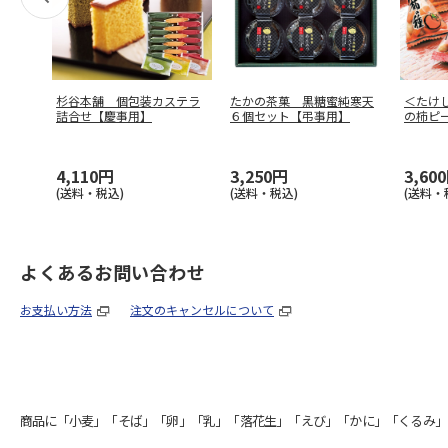
杉谷本舗 個包装カステラ
たかの茶菓 黒糖蜜純寒天
＜たけ
詰合せ【慶事用】
６個セット【弔事用】
の柿ピ
4,110円
3,250円
3,60
(送料・税込)
(送料・税込)
(送料・
よくあるお問い合わせ
お支払い方法
注文のキャンセルについて
商品に「小麦」「そば」「卵」「乳」「落花生」「えび」「かに」「くるみ」