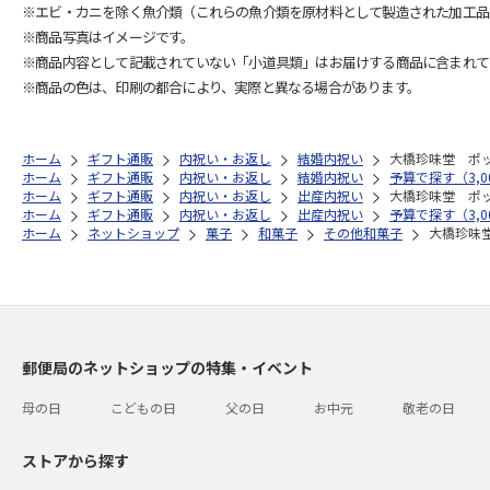
※エビ・カニを除く魚介類（これらの魚介類を原材料として製造された加工品
※商品写真はイメージです。
※商品内容として記載されていない「小道具類」はお届けする商品に含まれて
※商品の色は、印刷の都合により、実際と異なる場合があります。
ホーム
ギフト通販
内祝い・お返し
結婚内祝い
大橋珍味堂 ポ
ホーム
ギフト通販
内祝い・お返し
結婚内祝い
予算で探す（3,00
ホーム
ギフト通販
内祝い・お返し
出産内祝い
大橋珍味堂 ポ
ホーム
ギフト通販
内祝い・お返し
出産内祝い
予算で探す（3,00
ホーム
ネットショップ
菓子
和菓子
その他和菓子
大橋珍味
郵便局のネットショップの特集・イベント
母の日
こどもの日
父の日
お中元
敬老の日
ストアから探す