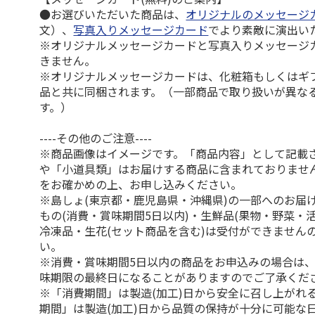
●お選びいただいた商品は、
オリジナルのメッセージ
文）、
写真入りメッセージカード
でより素敵に演出い
※オリジナルメッセージカードと写真入りメッセージ
きません。
※オリジナルメッセージカードは、化粧箱もしくはギ
品と共に同梱されます。（一部商品で取り扱いが異な
す。）
----その他のご注意----
※商品画像はイメージです。「商品内容」として記載
や「小道具類」はお届けする商品に含まれておりませ
をお確かめの上、お申し込みください。
※島しょ(東京都・鹿児島県・沖縄県)の一部へのお届
もの(消費・賞味期間5日以内)・生鮮品(果物・野菜・
冷凍品・生花(セット商品を含む)は受付ができません
い。
※消費・賞味期間5日以内の商品をお申込みの場合は
味期限の最終日になることがありますのでご了承くだ
※「消費期間」は製造(加工)日から安全に召し上がれ
期間」は製造(加工)日から品質の保持が十分に可能な