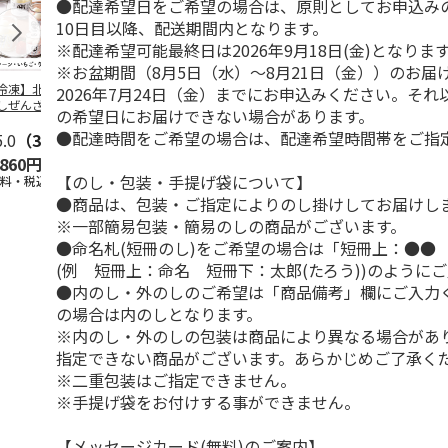
●配達希望日をご希望の場合は、原則としてお申込み
10日目以降、配送期間内となります。
※配達希望可能最終日は2026年9月18日(金)となりま
※お盆期間（8月5日（水）～8月21日（金））のお届
冷凍】北海道 冷
＜お中元＞東京あん
＜お中元＞江戸日本
＜お中元＞
2026年7月24日（金）までにお申込みください。そ
しぜんざい 3種6
バターパンケーキ６
橋よもぎ草餅１６個
夏
の希望日にお届けできない場合があります。
セット
個入
入
●配達時間をご希望の場合は、配達希望時間帯をご指
5.0
（3）
4.0
（1）
4.0
（1）
,860円
2,300円
2,000円
3,240円
【のし・包装・手提げ袋について】
送料・税込)
(送料・税込)
(送料・税込)
(送料・税込)
●商品は、包装・ご指定によりのし掛けしてお届けし
※一部簡易包装・簡易のしの商品がございます。
●命名札(短冊のし)をご希望の場合は「短冊上：●●
(例 短冊上：命名 短冊下：太郎(たろう))のように
●内のし・外のしのご希望は「商品備考」欄にご入力
の場合は内のしとなります。
※内のし・外のしの包装は商品により異なる場合があ
指定できない商品がございます。あらかじめご了承く
※二重包装はご指定できません。
※手提げ袋をお付けする事ができません。
【メッセージカード(無料)のご案内】