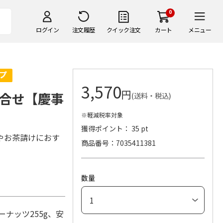
0
ログイン
注文履歴
クイック注文
カート
メニュー
3,570
円
合せ【慶事
(送料・税込)
※軽減税率対象
獲得ポイント： 35 pt
やお茶請けにおす
商品番号
7035411381
数量
ナッツ255g、安