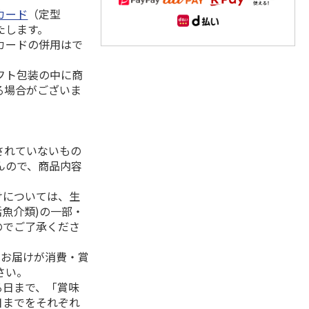
カード
（定型
たします。
カードの併用はで
フト包装の中に商
る場合がございま
されていないもの
んので、商品内容
けについては、生
活魚介類)の一部・
のでご了承くださ
、お届けが消費・賞
さい。
る日まで、「賞味
日までをそれぞれ