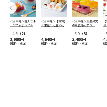
＜お中元＞贅沢フル
＜お中元＞【冷凍】
＜お中元＞国産果実
【
ーツの水ようかん
＜銀座千疋屋×花園
の新食感くずバー
や
万頭＞フルーツ大福
本
4.5
（2）
＆ど
…
5.0
（3）
2,980円
4,640円
3,400円
4
(送料・税込)
(送料・税込)
(送料・税込)
(