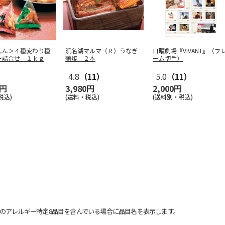
しん＞４種変わり種
浜名湖マルマ（Ｒ）うなぎ
日曜劇場『VIVANT』（フ
ー詰合せ １ｋｇ
蒲焼 ２本
ーム切手）
4.8
（11）
5.0
（11）
0円
3,980円
2,000円
税込)
(送料・税込)
(送料別・税込)
のアレルギー特定8品目を含んでいる場合に品目名を表示します。