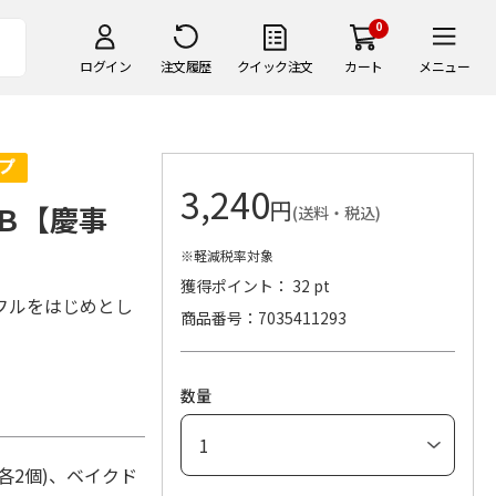
0
ログイン
注文履歴
クイック注文
カート
メニュー
3,240
円
Ｂ【慶事
(送料・税込)
※軽減税率対象
獲得ポイント： 32 pt
フルをはじめとし
商品番号
7035411293
数量
各2個)、ベイクド