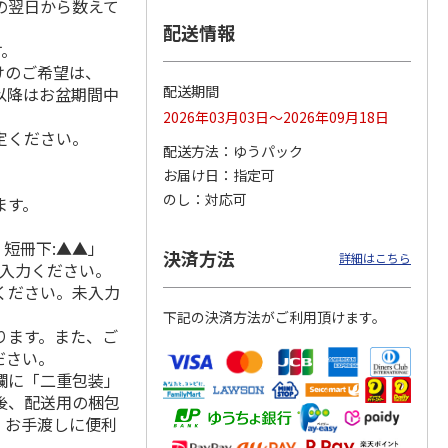
の翌日から数えて
配送情報
す。
けのご希望は、
「チョ
＜沼津深海プリン工
【冷凍】三國シェフ
＜お中元＞＜ねんり
配送期間
れ以降はお盆期間中
ップポ
房＞プレーン・深海
推奨 2種のブリュレ
ん家＞夏限定 ひと
2026年03月03日～2026年09月18日
プリンセット
6個セット(クレー
…
くちバーム詰合せ
定ください。
5.0
（4）
４種
…
配送方法
ゆうパック
3,900円
4,320円
3,980円
お届け日
指定可
(送料・税込)
(送料・税込)
(送料・税込)
のし
対応可
ます。
 短冊下:▲▲」
決済方法
詳細はこちら
ご入力ください。
ください。未入力
下記の決済方法がご利用頂けます。
ります。また、ご
ださい。
欄に「二重包装」
後、配送用の梱包
。お手渡しに便利