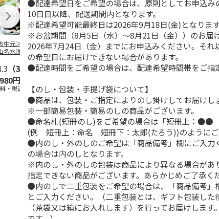
●配達希望日をご希望の場合は、原則としてお申込み
10日目以降、配送期間内となります。
※配達希望可能最終日は2026年9月18日(金)となりま
※お盆期間（8月5日（水）～8月21日（金））のお届
お中元＞北海道羊
＜お中元＞＜ひとと
＜お中元＞＜銀座千
バンホーテン
2026年7月24日（金）までにお申込みください。そ
山名水珈琲ゼリー
え＞３層デザートジ
疋屋＞銀座ゼリー９
コレートシロ
の希望日にお届けできない場合があります。
個
ュレパフェ～国産フ
個
ーション」
●配達時間をご希望の場合は、配達希望時間帯をご指
4.3
（3）
ルー
4.7
…
（10）
5.0
（5）
30g×21
…
,980円
2,980円
3,240円
4,980円
【のし・包装・手提げ袋について】
送料・税込)
(送料・税込)
(送料・税込)
(送料・税込)
●商品は、包装・ご指定によりのし掛けしてお届けし
※一部簡易包装・簡易のしの商品がございます。
●命名札(短冊のし)をご希望の場合は「短冊上：●●
(例 短冊上：命名 短冊下：太郎(たろう))のように
●内のし・外のしのご希望は「商品備考」欄にご入力
の場合は内のしとなります。
※内のし・外のしの包装は商品により異なる場合があ
指定できない商品がございます。あらかじめご了承く
●内のしで二重包装をご希望の場合は、「商品備考」
とご入力ください。（二重包装とは、ギフト包装した
（茶袋又は箱にお入れします）を行ってお届けします
です。）