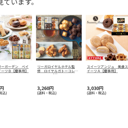
見ています。
リーガーデン ベイ
リーガロイヤルホテル監
スイーツアンジュ 美食ス
イーツＢ【慶事用】
修 ロイヤルガトーコレク
イーツＡ【慶事用】
ションＢ【慶
…
0円
3,260円
3,030円
税込)
(送料・税込)
(送料・税込)