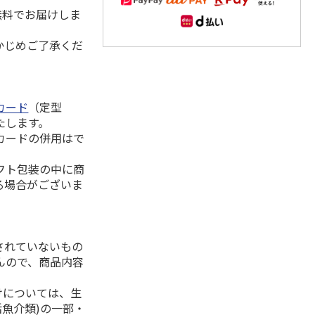
無料でお届けしま
かじめご了承くだ
カード
（定型
たします。
カードの併用はで
フト包装の中に商
る場合がございま
されていないもの
んので、商品内容
けについては、生
活魚介類)の一部・