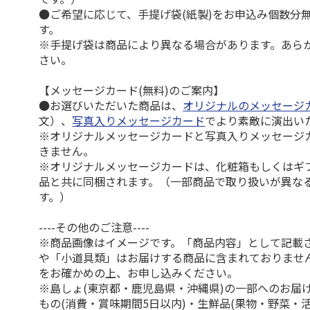
●ご希望に応じて、手提げ袋(紙製)をお申込み個数分
す。
※手提げ袋は商品により異なる場合があります。あら
さい。
【メッセージカード(無料)のご案内】
●お選びいただいた商品は、
オリジナルのメッセージ
文）、
写真入りメッセージカード
でより素敵に演出い
※オリジナルメッセージカードと写真入りメッセージ
きません。
※オリジナルメッセージカードは、化粧箱もしくはギ
品と共に同梱されます。（一部商品で取り扱いが異な
す。）
----その他のご注意----
※商品画像はイメージです。「商品内容」として記載
や「小道具類」はお届けする商品に含まれておりませ
をお確かめの上、お申し込みください。
※島しょ(東京都・鹿児島県・沖縄県)の一部へのお届
もの(消費・賞味期間5日以内)・生鮮品(果物・野菜・