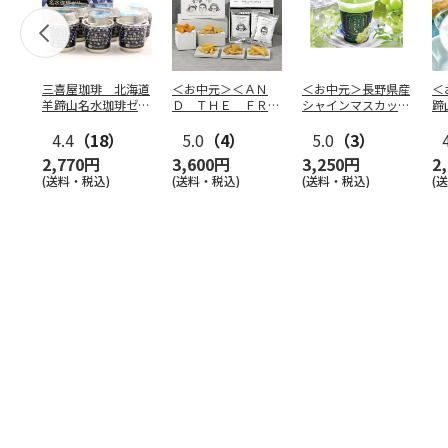
三喜屋珈琲 北海道
＜お中元＞＜ＡＮ
＜お中元＞長野県産
＜
羊蹄山名水珈琲ゼリ
Ｄ ＴＨＥ ＦＲＩ
シャインマスカット
蹄
ー詰合せ MCJ-AE
ＥＴ＞ドライフリッ
のゼリー
７
4.4
（18）
ト５種
5.0
（4）
…
5.0
（3）
2,770円
3,600円
3,250円
2
(送料・税込)
(送料・税込)
(送料・税込)
(