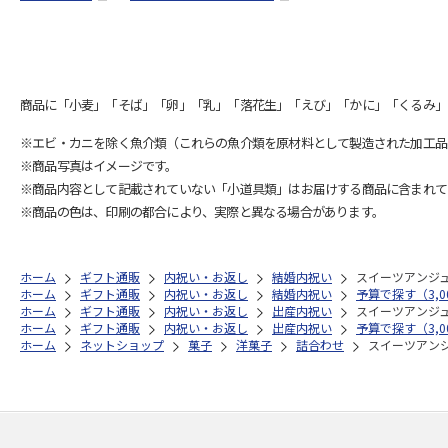
商品に「小麦」「そば」「卵」「乳」「落花生」「えび」「かに」「くるみ」
※エビ・カニを除く魚介類（これらの魚介類を原材料として製造された加工品
※商品写真はイメージです。
※商品内容として記載されていない「小道具類」はお届けする商品に含まれて
※商品の色は、印刷の都合により、実際と異なる場合があります。
ホーム
ギフト通販
内祝い・お返し
結婚内祝い
スイーツアンジ
ホーム
ギフト通販
内祝い・お返し
結婚内祝い
予算で探す（3,00
ホーム
ギフト通販
内祝い・お返し
出産内祝い
スイーツアンジ
ホーム
ギフト通販
内祝い・お返し
出産内祝い
予算で探す（3,00
ホーム
ネットショップ
菓子
洋菓子
詰合わせ
スイーツアン