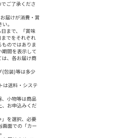
のでご了承くださ
、お届けが消費・賞
さい。
る日まで、「賞味
日までをそれぞれ
るものではありま
い期間を表示して
ては、各お届け商
(包装)等は多少
フトは送料・システ
器、小物等は商品
上、お申込みくだ
+」を選択、必要
当画面での「カー
。