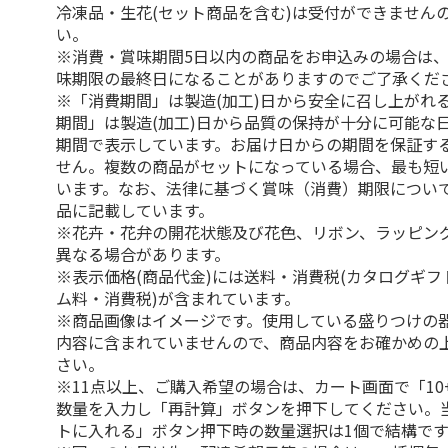
冷凍品・生花(セット商品を含む)は受付ができません
い。
※消費・賞味期間5日以内の商品をお申込みの場合は
味期限の最終日になることがありますのでご了承くだ
※「消費期間」は製造(加工)日から安全に召し上がれ
期間」は製造(加工)日から品質の保持が十分に可能な
期間で表示しています。お届け日からの期間を保証す
せん。複数の商品がセットになっている場合、最も短
います。なお、法律に基づく賞味（消費）期限につい
品に記載しています。
※花卉・花弁の開花状態及び花色、リボン、ラッピング
異なる場合があります。
※表示価格(商品代金)には送料・消費税(カタログギ
ム料・消費税)が含まれています。
※商品画像はイメージです。使用している盛りつけの
内容に含まれていませんので、商品内容をお確かめの
さい。
※11点以上、ご購入希望の場合は、カート画面で「10
数量を入力し「再計算」ボタンを押下してください。
トに入れる」ボタン押下時の数量選択は1個で結構です