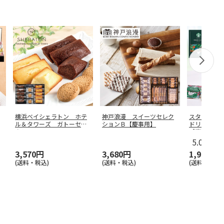
横浜ベイシェラトン ホテ
神戸浪漫 スイーツセレク
スターバッ
ル＆タワーズ ガトーセレ
ションＢ【慶事用】
ドリップコ
クションＢ
…
【慶事用】
5.0
（4）
3,570円
3,680円
1,950円
(送料・税込)
(送料・税込)
(送料・税込)