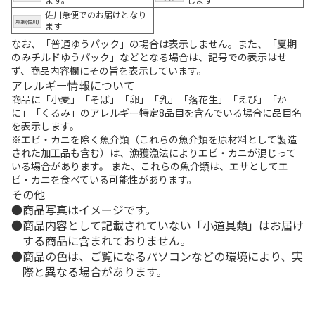
佐川急便でのお届けとなり
ます
なお、「普通ゆうパック」の場合は表示しません。また、「夏期
のみチルドゆうパック」などとなる場合は、記号での表示はせ
ず、商品内容欄にその旨を表示しています。
アレルギー情報について
商品に「小麦」「そば」「卵」「乳」「落花生」「えび」「か
に」「くるみ」のアレルギー特定8品目を含んでいる場合に品目名
を表示します。
※エビ・カニを除く魚介類（これらの魚介類を原材料として製造
された加工品も含む）は、漁獲漁法によりエビ・カニが混じって
いる場合があります。 また、これらの魚介類は、エサとしてエ
ビ・カニを食べている可能性があります。
その他
商品写真はイメージです。
商品内容として記載されていない「小道具類」はお届け
する商品に含まれておりません。
商品の色は、ご覧になるパソコンなどの環境により、実
際と異なる場合があります。