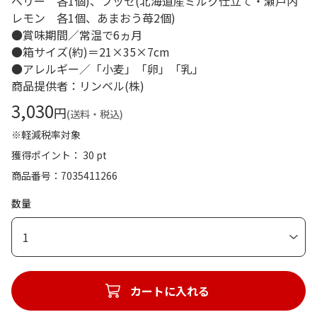
ベリー 各1個)、ブッセ(北海道産ミルク仕立て・瀬戸内
レモン 各1個、あまおう苺2個)
●賞味期間／常温で6ヵ月
●箱サイズ(約)＝21×35×7cm
●アレルギー／「小麦」「卵」「乳」
商品提供者：リンベル(株)
3,030
円
(送料・税込)
※軽減税率対象
獲得ポイント： 30 pt
商品番号
7035411266
数量
1
カートに入れる