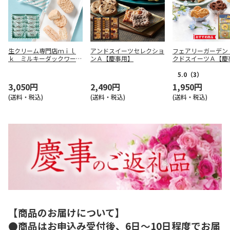
生クリーム専門店ｍｉｌ
アンドスイーツセレクショ
フェアリーガーデン
ｋ ミルキーダックワーズ
ンＡ【慶事用】
クドスイーツＡ【慶
１０個入【慶事用】
5.0
（3）
3,050円
2,490円
1,950円
(送料・税込)
(送料・税込)
(送料・税込)
【商品のお届けについて】
●商品はお申込み受付後、6日～10日程度でお届