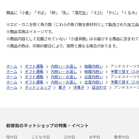
商品に「小麦」「そば」「卵」「乳」「落花生」「えび」「かに」「くるみ」
※エビ・カニを除く魚介類（これらの魚介類を原材料として製造された加工品
※商品写真はイメージです。
※商品内容として記載されていない「小道具類」はお届けする商品に含まれて
※商品の色は、印刷の都合により、実際と異なる場合があります。
ホーム
ギフト通販
内祝い・お返し
結婚内祝い
アンドスイーツ
ホーム
ギフト通販
内祝い・お返し
結婚内祝い
予算で探す（3,0
ホーム
ギフト通販
内祝い・お返し
出産内祝い
アンドスイーツ
ホーム
ギフト通販
内祝い・お返し
出産内祝い
予算で探す（3,0
ホーム
ネットショップ
菓子
洋菓子
詰合わせ
アンドスイー
郵便局のネットショップの特集・イベント
母の日
こどもの日
父の日
お中元
敬老の日