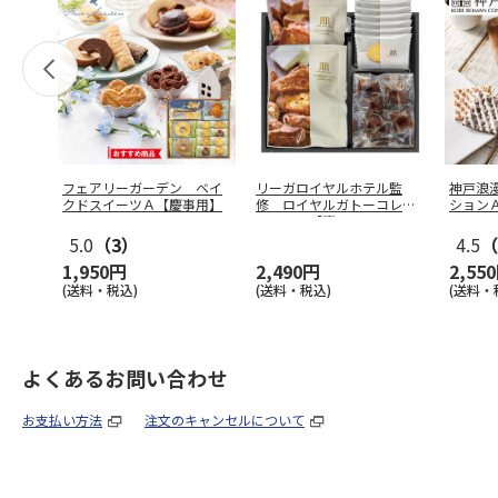
フェアリーガーデン ベイ
リーガロイヤルホテル監
神戸浪
クドスイーツＡ【慶事用】
修 ロイヤルガトーコレク
ション
ションＡ【慶
…
5.0
（3）
4.5
（
1,950円
2,490円
2,55
(送料・税込)
(送料・税込)
(送料・
よくあるお問い合わせ
お支払い方法
注文のキャンセルについて