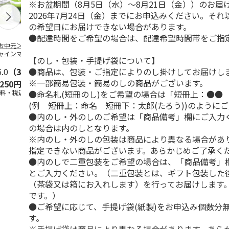
※お盆期間（8月5日（水）～8月21日（金））のお届
2026年7月24日（金）までにお申込みください。そ
の希望日にお届けできない場合があります。
●配達時間をご希望の場合は、配達希望時間帯をご指
お中元＞長野県産
＜お中元＞北海道羊
＜お中元＞＜ひとと
＜お中元＞
ャインマスカット
蹄山名水珈琲ゼリー
え＞３層デザートジ
千疋屋総本店
【のし・包装・手提げ袋について】
ゼリー
７個
ュレパフェ～国産フ
ートジェリー
●商品は、包装・ご指定によりのし掛けしてお届けし
5.0
（3）
4.3
（3）
ルー
4.7
…
（10）
入（
5.0
…
（3）
※一部簡易包装・簡易のしの商品がございます。
,250円
2,980円
2,980円
4,500円
●命名札(短冊のし)をご希望の場合は「短冊上：●●
送料・税込)
(送料・税込)
(送料・税込)
(送料・税込)
(例 短冊上：命名 短冊下：太郎(たろう))のように
●内のし・外のしのご希望は「商品備考」欄にご入力
の場合は内のしとなります。
※内のし・外のしの包装は商品により異なる場合があ
指定できない商品がございます。あらかじめご了承く
●内のしで二重包装をご希望の場合は、「商品備考」
とご入力ください。（二重包装とは、ギフト包装した
（茶袋又は箱にお入れします）を行ってお届けします
です。）
●ご希望に応じて、手提げ袋(紙製)をお申込み個数分
す。