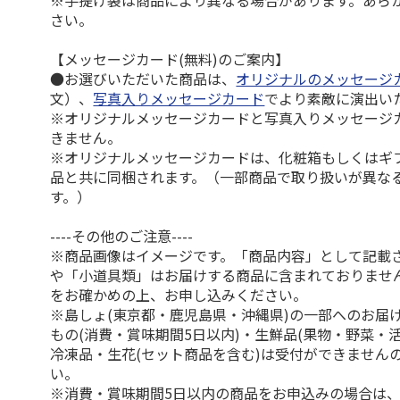
※手提げ袋は商品により異なる場合があります。あら
さい。
【メッセージカード(無料)のご案内】
●お選びいただいた商品は、
オリジナルのメッセージ
文）、
写真入りメッセージカード
でより素敵に演出い
※オリジナルメッセージカードと写真入りメッセージ
きません。
※オリジナルメッセージカードは、化粧箱もしくはギ
品と共に同梱されます。（一部商品で取り扱いが異な
す。）
----その他のご注意----
※商品画像はイメージです。「商品内容」として記載
や「小道具類」はお届けする商品に含まれておりませ
をお確かめの上、お申し込みください。
※島しょ(東京都・鹿児島県・沖縄県)の一部へのお届
もの(消費・賞味期間5日以内)・生鮮品(果物・野菜・
冷凍品・生花(セット商品を含む)は受付ができません
い。
※消費・賞味期間5日以内の商品をお申込みの場合は