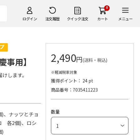
0
ログイン
注文履歴
クイック注文
カート
メニュー
2,490
円
慶事用】
(送料・税込)
※軽減税率対象
届けします。
獲得ポイント： 24 pt
商品番号
7035411223
数量
個)、ナッツとチョ
 各2個)、ロシ
)