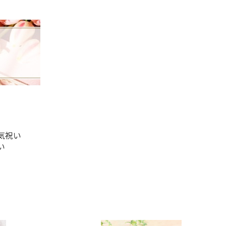
気祝い
い