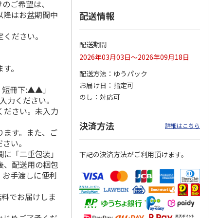
けのご希望は、
れ以降はお盆期間中
配送情報
定ください。
日本橋
＜お中元＞彩果の宝
＜お中元＞日本橋
＜お中元＞築地ちと
配送期間
 フル
石 フルーツゼリー
千疋屋総本店 フル
せ ラムネゼリー
2026年03月03日～2026年09月18日
 ９個
コレクション（東日
ートジェリー ６個
（東日本版）
ます。
本版
5.0
…
（7）
入（
4.7
…
（3）
4.8
（4）
配送方法
ゆうパック
3,570円
3,400円
2,670円
お届け日
指定可
 短冊下:▲▲」
(送料・税込)
(送料・税込)
(送料・税込)
のし
対応可
ご入力ください。
ください。未入力
決済方法
詳細はこちら
ります。また、ご
ださい。
欄に「二重包装」
下記の決済方法がご利用頂けます。
後、配送用の梱包
。お手渡しに便利
無料でお届けしま