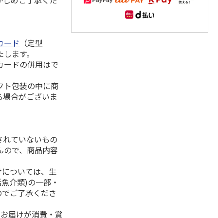
かじめご了承くだ
カード
（定型
たします。
カードの併用はで
フト包装の中に商
る場合がございま
されていないもの
んので、商品内容
けについては、生
活魚介類)の一部・
のでご了承くださ
、お届けが消費・賞