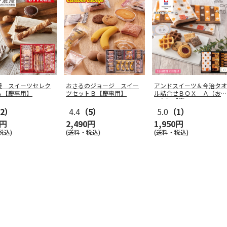
漫 スイーツセレク
おさるのジョージ スイー
アンドスイーツ＆今治タオ
Ａ【慶事用】
ツセットＢ【慶事用】
ル詰合せＢＯＸ Ａ（お名
入れ）【慶
…
2）
4.4
（5）
5.0
（1）
0円
2,490円
1,950円
税込)
(送料・税込)
(送料・税込)