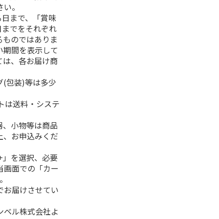
さい。
る日まで、「賞味
日までをそれぞれ
るものではありま
い期間を表示して
ては、各お届け商
(包装)等は多少
フトは送料・システ
器、小物等は商品
上、お申込みくだ
+」を選択、必要
当画面での「カー
。
でお届けさせてい
ンベル株式会社よ