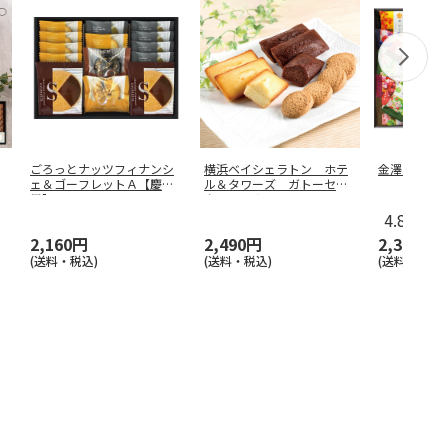
ごろっとナッツフィナンシ
横浜ベイシェラトン ホテ
金澤小町 KMC
ェ＆ゴーフレットＡ【慶事
ル＆タワーズ ガトーセレ
用】
クションＡ
…
4.8
（4）
2,160円
2,490円
2,380円
(送料・税込)
(送料・税込)
(送料・税込)