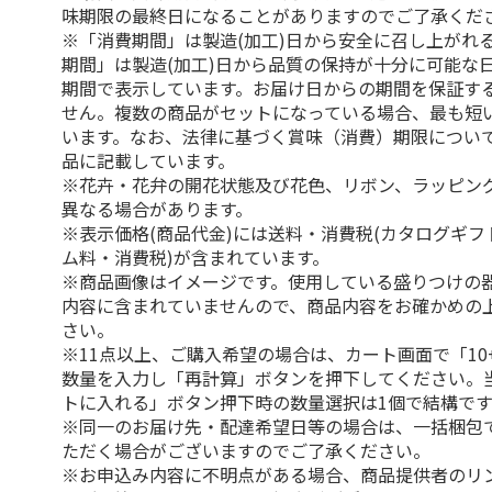
味期限の最終日になることがありますのでご了承くだ
※「消費期間」は製造(加工)日から安全に召し上がれ
期間」は製造(加工)日から品質の保持が十分に可能な
期間で表示しています。お届け日からの期間を保証す
せん。複数の商品がセットになっている場合、最も短
います。なお、法律に基づく賞味（消費）期限につい
品に記載しています。
※花卉・花弁の開花状態及び花色、リボン、ラッピング
異なる場合があります。
※表示価格(商品代金)には送料・消費税(カタログギ
ム料・消費税)が含まれています。
※商品画像はイメージです。使用している盛りつけの
内容に含まれていませんので、商品内容をお確かめの
さい。
※11点以上、ご購入希望の場合は、カート画面で「10
数量を入力し「再計算」ボタンを押下してください。
トに入れる」ボタン押下時の数量選択は1個で結構です
※同一のお届け先・配達希望日等の場合は、一括梱包
ただく場合がございますのでご了承ください。
※お申込み内容に不明点がある場合、商品提供者のリ