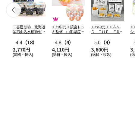
三喜屋珈琲 北海道
＜お中元＞銀座トト
＜お中元＞＜ＡＮ
＜
羊蹄山名水珈琲ゼリ
キ監修 山形県産白
Ｄ ＴＨＥ ＦＲＩ
シ
ー詰合せ MCJ-AE
桃のゼリー（東日本
ＥＴ＞ドライフリッ
の
4.4
（18）
版）
4.8
（4）
ト５種
5.0
（4）
…
2,770円
4,110円
3,600円
3
(送料・税込)
(送料・税込)
(送料・税込)
(