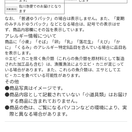
佐川急便でのお届けとなり
ます
なお、「普通ゆうパック」の場合は表示しません。また、「夏期
のみチルドゆうパック」などとなる場合は、記号での表示はせ
ず、商品内容欄にその旨を表示しています。
アレルギー情報について
商品に「小麦」「そば」「卵」「乳」「落花生」「えび」「か
に」「くるみ」のアレルギー特定8品目を含んでいる場合に品目名
を表示します。
※エビ・カニを除く魚介類（これらの魚介類を原材料として製造
された加工品も含む）は、漁獲漁法によりエビ・カニが混じって
いる場合があります。 また、これらの魚介類は、エサとしてエ
ビ・カニを食べている可能性があります。
その他
商品写真はイメージです。
商品内容として記載されていない「小道具類」はお届け
する商品に含まれておりません。
商品の色は、ご覧になるパソコンなどの環境により、実
際と異なる場合があります。