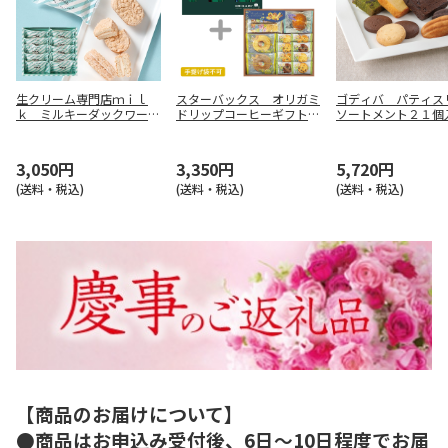
生クリーム専門店ｍｉｌ
スターバックス オリガミ
ゴディバ パティス
ｋ ミルキーダックワーズ
ドリップコーヒーギフト＋
ソートメント２１個
１０個入【慶事用】
フェアリーガーデンベイク
事用】
ドスイーツ【慶事用】
3,050円
3,350円
5,720円
(送料・税込)
(送料・税込)
(送料・税込)
【商品のお届けについて】
●商品はお申込み受付後、6日～10日程度でお届