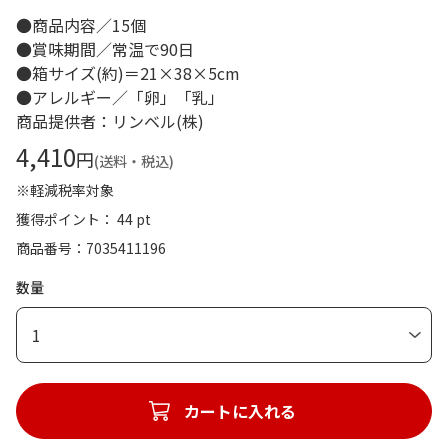
●商品内容／15個
●賞味期間／常温で90日
●箱サイズ(約)＝21×38×5cm
●アレルギー／「卵」「乳」
商品提供者：リンベル(株)
4,410
円
(送料・税込)
※軽減税率対象
獲得ポイント： 44 pt
商品番号
7035411196
数量
1
カートに入れる