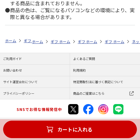
する商品に含まれておりません。
商品の色は、ご覧になるパソコンなどの環境により、実
際と異なる場合があります。
ホーム
ギフト通販
内祝い・お返し
結婚内祝い
シベール ラスク
ホーム
ギフト通販
ホーム
内祝い・お返し
ギフト通販
ホーム
内祝い・お返し
ギフト通販
結婚内祝い
ホーム
内祝
ネッ
予
ご利用ガイド
よくあるご質問
お問い合わせ
利用規約
サイト運営会社について
特定商取引法に基づく表記について
プライバシーポリシー
商品のご提案はこちら
SNSでお得な情報発信中
カートに入れる
Copyright (C) JAPAN POST Co.,Ltd. All Rights Reserved.