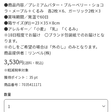
●商品内容／プレミアムバター・ブルーベリー・ショコ
ラ・メープル＋くるみ 各2枚×6、ガーリック2枚×3
●賞味期間／常温で60日
●箱サイズ(約)＝23×35×8cm
●アレルギー／「小麦」「乳」「くるみ」
※18日程度でお届け 〇ブランド包装紙でのお届けとな
ります。
※のしをご希望の場合は「外のし」のみとなります。
商品提供者：リンベル(株)
3,530
円
(送料・税込)
※軽減税率対象
獲得ポイント： 35 pt
商品番号
7035411171
数量
1