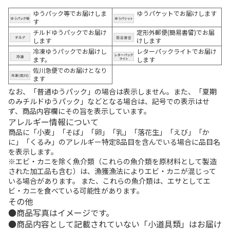
ゆうパック等でお届けしま
ゆうパケットでお届けします
す
チルドゆうパックでお届け
定形外郵便(簡易書留)でお届
します
けします
冷凍ゆうパックでお届けし
レターパックライトでお届け
ます。
します
佐川急便でのお届けとなり
ます
なお、「普通ゆうパック」の場合は表示しません。また、「夏期
のみチルドゆうパック」などとなる場合は、記号での表示はせ
ず、商品内容欄にその旨を表示しています。
アレルギー情報について
商品に「小麦」「そば」「卵」「乳」「落花生」「えび」「か
に」「くるみ」のアレルギー特定8品目を含んでいる場合に品目名
を表示します。
※エビ・カニを除く魚介類（これらの魚介類を原材料として製造
された加工品も含む）は、漁獲漁法によりエビ・カニが混じって
いる場合があります。 また、これらの魚介類は、エサとしてエ
ビ・カニを食べている可能性があります。
その他
商品写真はイメージです。
商品内容として記載されていない「小道具類」はお届け