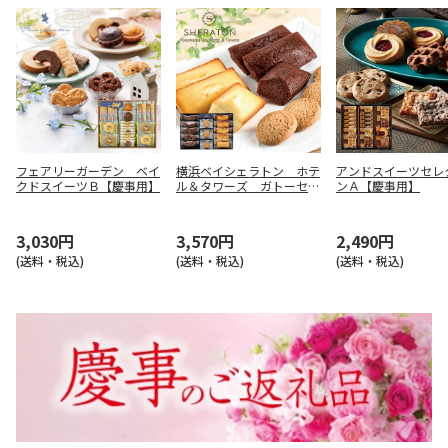
フェアリーガーデン ベイ
横浜ベイシェラトン ホテ
アンドスイーツセレ
クドスイーツＢ【慶事用】
ル＆タワーズ ガトーセレ
ンＡ【慶事用】
クションＢ【慶事用】
3,030円
3,570円
2,490円
(送料・税込)
(送料・税込)
(送料・税込)