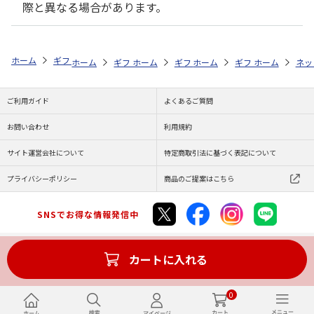
際と異なる場合があります。
ホーム
ギフト通販
内祝い・お返し
結婚内祝い
リーガロイヤルホ
ホーム
ギフト通販
ホーム
内祝い・お返し
ギフト通販
ホーム
内祝い・お返し
ギフト通販
結婚内祝い
ホーム
内祝
ネッ
予
ご利用ガイド
よくあるご質問
お問い合わせ
利用規約
サイト運営会社について
特定商取引法に基づく表記について
プライバシーポリシー
商品のご提案はこちら
SNSでお得な情報発信中
カートに入れる
Copyright (C) JAPAN POST Co.,Ltd. All Rights Reserved.
0