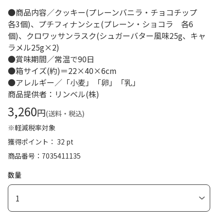
●商品内容／クッキー(プレーンバニラ・チョコチップ
各3個)、プチフィナンシェ(プレーン・ショコラ 各6
個)、クロワッサンラスク(シュガーバター風味25g、キャ
ラメル25g×2)
●賞味期間／常温で90日
●箱サイズ(約)＝22×40×6cm
●アレルギー／「小麦」「卵」「乳」
商品提供者：リンベル(株)
3,260
円
(送料・税込)
※軽減税率対象
獲得ポイント： 32 pt
商品番号
7035411135
数量
1