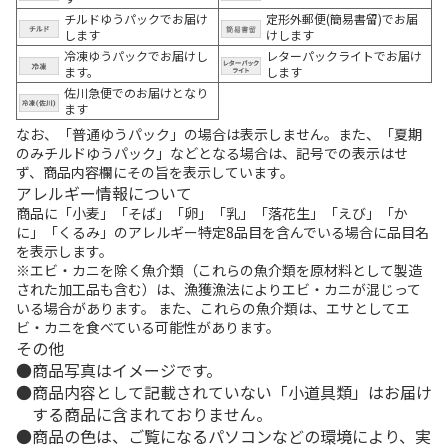
チルドゆうパックでお届け
定形外郵便(簡易書留)でお届
します
けします
冷凍ゆうパックでお届けし
レターパックライトでお届け
ます。
します
佐川急便でのお届けとなり
ます
なお、「普通ゆうパック」の場合は表示しません。また、「夏期
のみチルドゆうパック」などとなる場合は、記号での表示はせ
ず、商品内容欄にその旨を表示しています。
アレルギー情報について
商品に「小麦」「そば」「卵」「乳」「落花生」「えび」「か
に」「くるみ」のアレルギー特定8品目を含んでいる場合に品目名
を表示します。
※エビ・カニを除く魚介類（これらの魚介類を原材料として製造
された加工品も含む）は、漁獲漁法によりエビ・カニが混じって
いる場合があります。 また、これらの魚介類は、エサとしてエ
ビ・カニを食べている可能性があります。
その他
商品写真はイメージです。
商品内容として記載されていない「小道具類」はお届け
する商品に含まれておりません。
商品の色は、ご覧になるパソコンなどの環境により、実