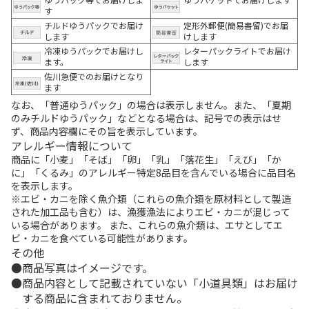
す
チルドゆうパックでお届け
定形外郵便(簡易書留)でお届
します
けします
冷凍ゆうパックでお届けし
レターパックライトでお届け
ます。
します
佐川急便でのお届けとなり
ます
なお、「普通ゆうパック」の場合は表示しません。また、「夏期
のみチルドゆうパック」などとなる場合は、記号での表示はせ
ず、商品内容欄にその旨を表示しています。
アレルギー情報について
商品に「小麦」「そば」「卵」「乳」「落花生」「えび」「か
に」「くるみ」のアレルギー特定8品目を含んでいる場合に品目名
を表示します。
※エビ・カニを除く魚介類（これらの魚介類を原材料として製造
された加工品も含む）は、漁獲漁法によりエビ・カニが混じって
いる場合があります。 また、これらの魚介類は、エサとしてエ
ビ・カニを食べている可能性があります。
その他
商品写真はイメージです。
商品内容として記載されていない「小道具類」はお届け
する商品に含まれておりません。