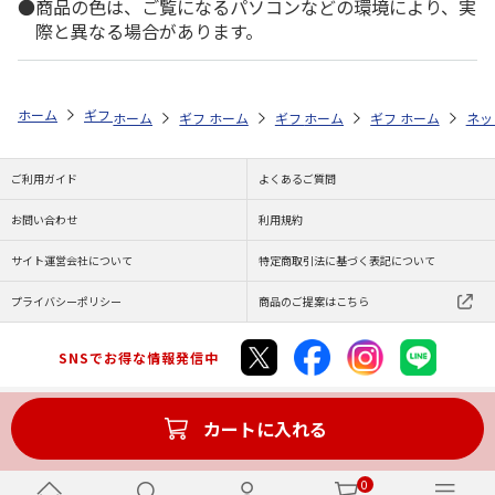
商品の色は、ご覧になるパソコンなどの環境により、実
際と異なる場合があります。
ホーム
ギフト通販
内祝い・お返し
結婚内祝い
シーキューブ ハ
ホーム
ギフト通販
ホーム
内祝い・お返し
ギフト通販
ホーム
内祝い・お返し
ギフト通販
結婚内祝い
ホーム
内祝
ネッ
予
ご利用ガイド
よくあるご質問
お問い合わせ
利用規約
サイト運営会社について
特定商取引法に基づく表記について
プライバシーポリシー
商品のご提案はこちら
SNSでお得な情報発信中
カートに入れる
Copyright (C) JAPAN POST Co.,Ltd. All Rights Reserved.
0