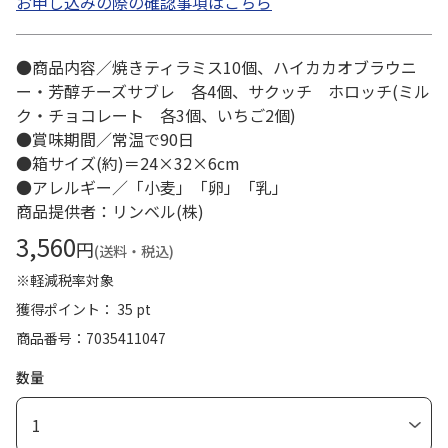
お申し込みの際の確認事項はこちら
●商品内容／焼きティラミス10個、ハイカカオブラウニ
ー・芳醇チーズサブレ 各4個、サクッチ ホロッチ(ミル
ク・チョコレート 各3個、いちご2個)
●賞味期間／常温で90日
●箱サイズ(約)＝24×32×6cm
●アレルギー／「小麦」「卵」「乳」
商品提供者：リンベル(株)
3,560
円
(送料・税込)
※軽減税率対象
獲得ポイント： 35 pt
商品番号
7035411047
数量
1