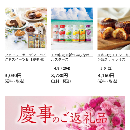
フェアリーガーデン ベイ
＜お中元＞新つぶらなオー
＜お中元＞＜シーキ
クドスイーツＢ【慶事用】
ルスターズ
＞焼きティラミス 
入
4.8
（204）
5.0
（1）
3,030円
3,780円
3,160円
(送料・税込)
(送料・税込)
(送料・税込)