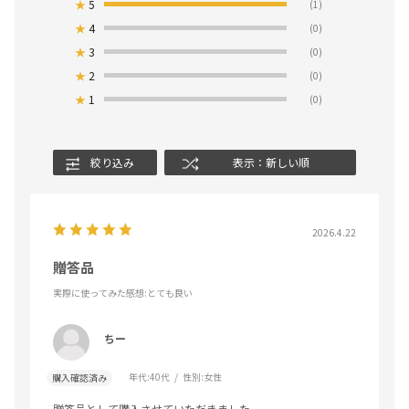
★
5
(1)
★
4
(0)
★
3
(0)
★
2
(0)
★
1
(0)
絞り込み
表示：新しい順
2026.4.22
贈答品
実際に使ってみた感想
:とても良い
ちー
年代:
40代
性別:
女性
購入確認済み
贈答品として購入させていただきました。