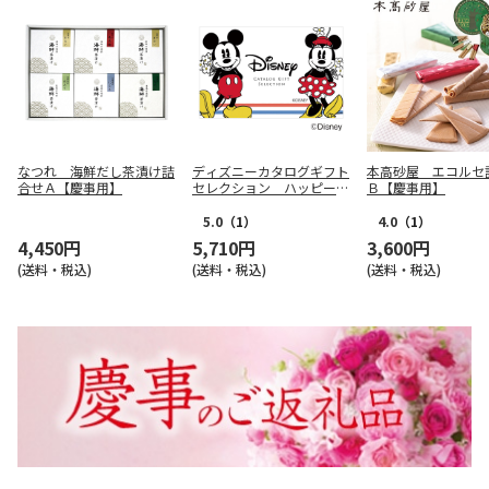
なつれ 海鮮だし茶漬け詰
ディズニーカタログギフト
本高砂屋 エコルセ
合せＡ【慶事用】
セレクション ハッピー
Ｂ【慶事用】
コース（ｅ－Ｇｉｆｔ）
【慶事用】
5.0
（1）
4.0
（1）
4,450円
5,710円
3,600円
(送料・税込)
(送料・税込)
(送料・税込)