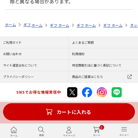
際と異なる場合があります。
ホーム
ギフト通販
内祝い・お返し
結婚内祝い
わらびの里 京の
ホーム
ギフト通販
ホーム
内祝い・お返し
ギフト通販
ホーム
内祝い・お返し
ギフト通販
結婚内祝い
ホーム
内祝
ネッ
予
ご利用ガイド
よくあるご質問
お問い合わせ
利用規約
サイト運営会社について
特定商取引法に基づく表記について
プライバシーポリシー
商品のご提案はこちら
SNSでお得な情報発信中
カートに入れる
Copyright (C) JAPAN POST Co.,Ltd. All Rights Reserved.
0