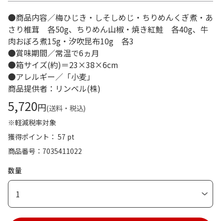
●商品内容／梅ひじき・しそしめじ・ちりめんくぎ煮・あ
さり椎茸 各50g、ちりめん山椒・焼き紅鮭 各40g、牛
肉おぼろ煮15g・汐吹昆布10g 各3
●賞味期間／常温で6ヵ月
●箱サイズ(約)＝23×38×6cm
●アレルギー／「小麦」
商品提供者：リンベル(株)
5,720
円
(送料・税込)
※軽減税率対象
獲得ポイント： 57 pt
商品番号
7035411022
数量
1