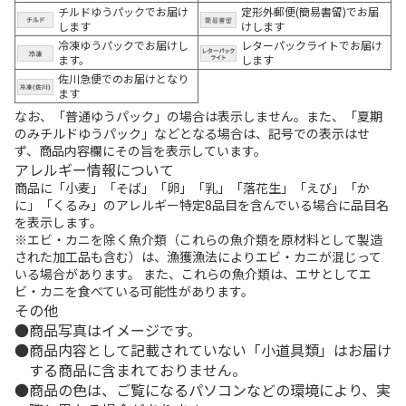
チルドゆうパックでお届け
定形外郵便(簡易書留)でお届
します
けします
冷凍ゆうパックでお届けし
レターパックライトでお届け
ます。
します
佐川急便でのお届けとなり
ます
なお、「普通ゆうパック」の場合は表示しません。また、「夏期
のみチルドゆうパック」などとなる場合は、記号での表示はせ
ず、商品内容欄にその旨を表示しています。
アレルギー情報について
商品に「小麦」「そば」「卵」「乳」「落花生」「えび」「か
に」「くるみ」のアレルギー特定8品目を含んでいる場合に品目名
を表示します。
※エビ・カニを除く魚介類（これらの魚介類を原材料として製造
された加工品も含む）は、漁獲漁法によりエビ・カニが混じって
いる場合があります。 また、これらの魚介類は、エサとしてエ
ビ・カニを食べている可能性があります。
その他
商品写真はイメージです。
商品内容として記載されていない「小道具類」はお届け
する商品に含まれておりません。
商品の色は、ご覧になるパソコンなどの環境により、実