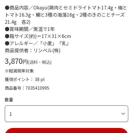
●商品内容／Okayu(鶏肉とセミドライトマト17.4g・梅と
トマト16.3g・鯛と3種の海藻16g・2種のきのことチーズ
21.4g 各2)
●賞味期間／常温で1年
●箱サイズ(約)＝17×31×6cm
●アレルギー／「小麦」「乳」
商品提供者：リンベル(株)
3,870
円
(送料・税込)
※軽減税率対象
獲得ポイント： 38 pt
商品番号
7035410995
数量
1