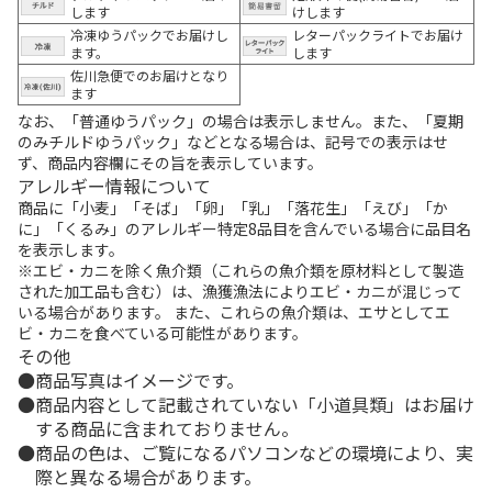
します
けします
冷凍ゆうパックでお届けし
レターパックライトでお届け
ます。
します
佐川急便でのお届けとなり
ます
なお、「普通ゆうパック」の場合は表示しません。また、「夏期
のみチルドゆうパック」などとなる場合は、記号での表示はせ
ず、商品内容欄にその旨を表示しています。
アレルギー情報について
商品に「小麦」「そば」「卵」「乳」「落花生」「えび」「か
に」「くるみ」のアレルギー特定8品目を含んでいる場合に品目名
を表示します。
※エビ・カニを除く魚介類（これらの魚介類を原材料として製造
された加工品も含む）は、漁獲漁法によりエビ・カニが混じって
いる場合があります。 また、これらの魚介類は、エサとしてエ
ビ・カニを食べている可能性があります。
その他
商品写真はイメージです。
商品内容として記載されていない「小道具類」はお届け
する商品に含まれておりません。
商品の色は、ご覧になるパソコンなどの環境により、実
際と異なる場合があります。